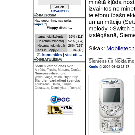
minētā kļūda nostr
izvairītos no min
ADVANCED
telefonu īpašniek
Nav cepuminju, nav polla.
un animāciju (Se
[
kāpēc?
]
melody->Switch off
Floppy diskus...
izslēgšanā, Siemen
Izmantoju ikdienā
16% (111)
Pa retam izmantoju
52% (354)
Neizmantoju vispār
26% (175)
Sīkāk:
Mobiletec
Kas ir Floppy?
6% (43)
21
komentārs
|
visi citi...
Siemens un Nokia mob
Šodien vardadienas svin:
Kuģis
@ 2004-06-02 15:17
Alfrēds, Fredis, Madars, Donāts
Nimepaevalised on:
Vaido, Vaigo, Vaiko, Hiljar, Hiljo
Šiandien vardadieni švencia:
Taulgirdas, Daina, Elidijus,
Gustavas, Dominykas (Domas)