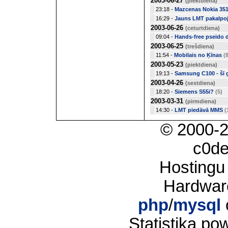
2003-06-27
(piektdiena)
23:18 -
Mazcenas Nokia 351
16:29 -
Jauns LMT pakalpo
2003-06-26
(ceturtdiena)
09:04 -
Hands-free pseido 
2003-06-25
(trešdiena)
11:54 -
Mobilais no Ķīnas
(
2003-05-23
(piektdiena)
19:13 -
Samsung C100 - šī 
2003-04-26
(sestdiena)
18:20 -
Siemens S55i?
(5)
2003-03-31
(pirmdiena)
14:30 -
LMT piedāvā MMS
(
© 2000-
c0d
Hostingu
Hardwar
php
/
mysql
Statistika p