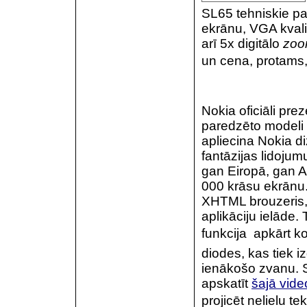
SL65 tehniskie pa
ekrānu, VGA kvalit
arī 5x digitālo
zo
un cena, protams, 
Nokia oficiāli prez
paredzēto modeli 3
apliecina Nokia d
fantāzijas lidojum
gan Eiropā, gan A
000 krāsu ekrānu.
XHTML brouzeris,
aplikāciju ielāde.
funkcija  apkārt 
diodes, kas tiek i
ienākošo zvanu. S
apskatīt
šajā vide
projicēt nelielu t