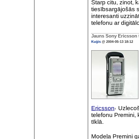
Starp citu, zinot, 
tiesībsargājošās s
interesanti uzzinā
telefonu ar digitā
Jauns Sony Ericsson 
Kuģis
@ 2004-05-13 18:12
Ericsson
Uzlecoš
telefonu Premini, 
tīklā.
Modeļa Premini gal