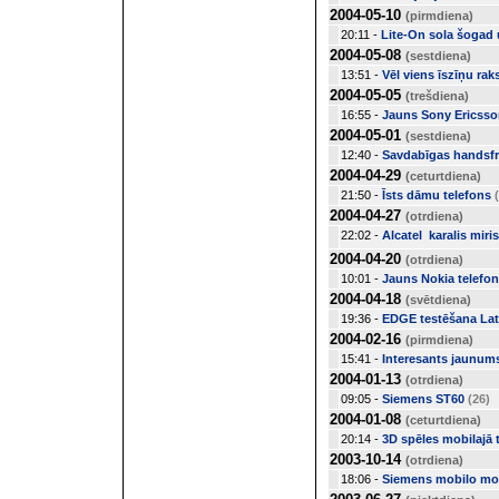
2004-05-10
(pirmdiena)
20:11 -
Lite-On sola šogad u
2004-05-08
(sestdiena)
13:51 -
Vēl viens īszīņu rak
2004-05-05
(trešdiena)
16:55 -
Jauns Sony Ericss
2004-05-01
(sestdiena)
12:40 -
Savdabīgas handsfr
2004-04-29
(ceturtdiena)
21:50 -
Īsts dāmu telefons
2004-04-27
(otrdiena)
22:02 -
Alcatel  karalis miris
2004-04-20
(otrdiena)
10:01 -
Jauns Nokia telefon
2004-04-18
(svētdiena)
19:36 -
EDGE testēšana Lat
2004-02-16
(pirmdiena)
15:41 -
Interesants jaunum
2004-01-13
(otrdiena)
09:05 -
Siemens ST60
(26)
2004-01-08
(ceturtdiena)
20:14 -
3D spēles mobilajā 
2003-10-14
(otrdiena)
18:06 -
Siemens mobilo mo