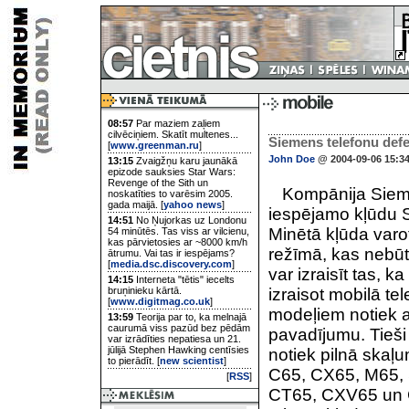
08:57
Par maziem zaļiem
cilvēciņiem. Skatīt multenes...
Siemens telefonu defe
[
www.greenman.ru
]
John Doe
@ 2004-09-06 15:3
13:15
Zvaigžņu karu jaunākā
epizode sauksies Star Wars:
Revenge of the Sith un
Kompānija Siemen
noskatīties to varēsim 2005.
gada maijā. [
yahoo news
]
iespējamo kļūdu 
14:51
No Ņujorkas uz Londonu
Minētā kļūda varo
54 minūtēs. Tas viss ar vilcienu,
kas pārvietosies ar ~8000 km/h
režīmā, kas nebūt
ātrumu. Vai tas ir iespējams?
[
media.dsc.discovery.com
]
var izraisīt tas, 
14:15
Interneta "tētis" iecelts
bruņinieku kārtā.
izraisot mobilā t
[
www.digitmag.co.uk
]
modeļiem notiek a
13:59
Teorija par to, ka melnajā
caurumā viss pazūd bez pēdām
pavadījumu. Tieši š
var izrādīties nepatiesa un 21.
jūlijā Stephen Hawking centīsies
notiek pilnā skaļu
to pierādīt. [
new scientist
]
C65, CX65, M65, S
[
RSS
]
CT65, CXV65 un CX