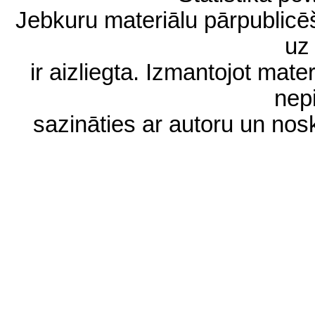
Jebkuru materiālu pārpublic
uz 
ir aizliegta. Izmantojot materi
nep
sazināties ar autoru un no