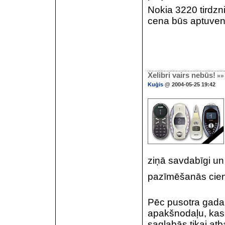
Nokia 3220 tirdz
cena būs aptuveni 
Xelibri vairs nebūs!
»»
Kuģis
@ 2004-05-25 19:42
ziņā savdabīgi un d
pazīmēšanās cienī
Pēc pusotra gada
apakšnodaļu, kas n
saglabās tikai atb