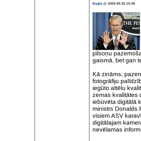
Kuģis
@ 2004-05-25 15:45
pilsoņu pazemošan
gaismā, bet gan t
Kā zināms, pazemo
fotogrāfiju palīd
iegūto attēlu kvali
zemas kvalitātes d
iebūvēta digitālā
ministrs Donalds 
visiem ASV karavī
digitālajam kamer
nevēlamas informā