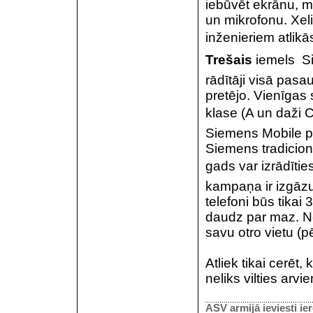
iebūvēt ekrānu, m
un mikrofonu. Xeli
inženieriem atlikā
Trešais
iemels  
rādītāji visā pasa
pretējo. Vienīgas
klase (A un daži C
Siemens Mobile pr
Siemens tradicionāl
gads var izrādītie
kampaņa ir izgāzus
telefoni būs tikai 
daudz par maz. N
savu otro vietu 
Atliek tikai cerē
neliks vilties arvi
ASV armijā ieviesti i