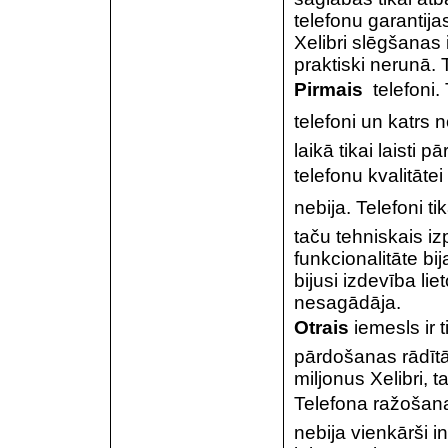
telefonu garantija
Xelibri slēgšanas 
praktiski nerunā. 
Pirmais
 telefoni.
telefoni un katrs n
laikā tikai laisti p
telefonu kvalitātei
nebija. Telefoni tik
taču tehniskais iz
funkcionalitāte bi
bijusi izdevība lie
nesagādāja.
Otrais
iemesls ir t
pārdošanas rādītā
miljonus Xelibri, 
Telefona ražošanas
nebija vienkārši 