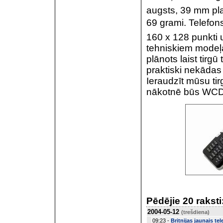
augsts, 39 mm pla
69 grami. Telefons 
160 x 128 punkti u
tehniskiem modeļa
plānots laist tirgū
praktiski nekādas 
Ieraudzīt mūsu tir
nākotnē būs WCD
Pēdējie 20 raksti
2004-05-12
(trešdiena)
09:23 -
Britnijas jaunais te