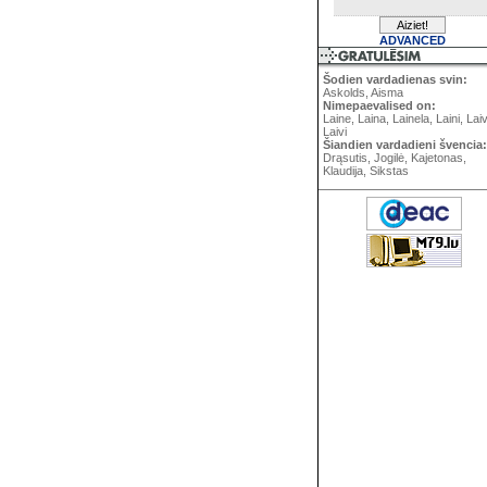
ADVANCED
Šodien vardadienas svin:
Askolds, Aisma
Nimepaevalised on:
Laine, Laina, Lainela, Laini, Lai
Laivi
Šiandien vardadieni švencia:
Drąsutis, Jogilė, Kajetonas,
Klaudija, Sikstas