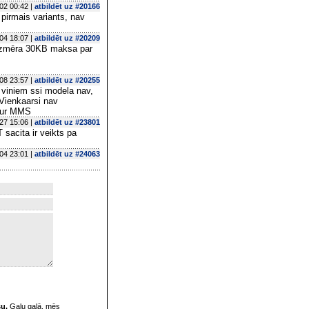
02 00:42 |
atbildēt uz #20166
pirmais variants, nav
04 18:07 |
atbildēt uz #20209
 izmēra 30KB maksa par
08 23:57 |
atbildēt uz #20255
 viniem ssi modela nav,
 Vienkaarsi nav
ztur MMS
27 15:06 |
atbildēt uz #23801
sacita ir veikts pa
04 23:01 |
atbildēt uz #24063
su.
Galu galā, mēs