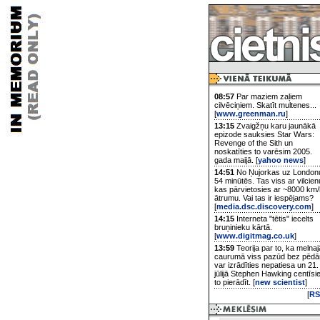
08:57
Par maziem zaļiem
cilvēciņiem. Skatīt multenes...
[
www.greenman.ru
]
13:15
Zvaigžņu karu jaunākā
epizode sauksies Star Wars:
Revenge of the Sith un
noskatīties to varēsim 2005.
gada maijā. [
yahoo news
]
14:51
No Ņujorkas uz London
54 minūtēs. Tas viss ar vilcien
kas pārvietosies ar ~8000 km/
ātrumu. Vai tas ir iespējams?
[
media.dsc.discovery.com
]
14:15
Interneta "tētis" iecelts
bruņinieku kārtā.
[
www.digitmag.co.uk
]
13:59
Teorija par to, ka melnaj
caurumā viss pazūd bez pēd
var izrādīties nepatiesa un 21.
jūlijā Stephen Hawking centīsi
to pierādīt. [
new scientist
]
[
RS