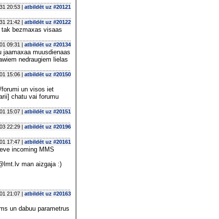
31 20:53 |
atbildēt uz #20121
31 21:42 |
atbildēt uz #20122
g tak bezmaxas visaas
01 09:31 |
atbildēt uz #20134
 nau jaamaxaa muusdienaas
sawiem nedraugiem lielas
01 15:06 |
atbildēt uz #20150
/forumi un visos iet
rii] chatu vai forumu
01 15:07 |
atbildēt uz #20151
03 22:29 |
atbildēt uz #20196
01 17:47 |
atbildēt uz #20161
trieve incoming MMS
@lmt.lv man aizgaja :)
01 21:07 |
atbildēt uz #20163
 mms un dabuu parametrus