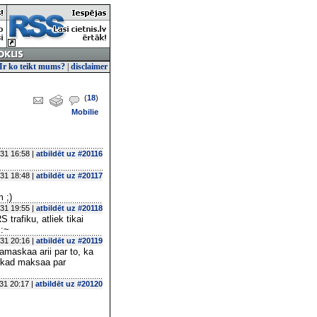
Ir ko teikt mums?
|
disclaimer
(
18
)
Mobilie
31 16:58 |
atbildēt uz #20116
31 18:48 |
atbildēt uz #20117
 ;)
31 19:55 |
atbildēt uz #20118
trafiku, atliek tikai
s:~
31 20:16 |
atbildēt uz #20119
aamaskaa arii par to, ka
a, kad maksaa par
31 20:17 |
atbildēt uz #20120