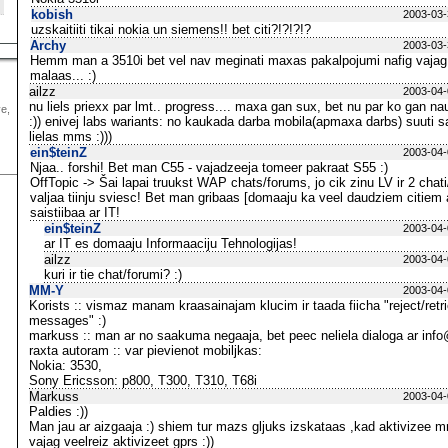
kobish
2003-03-
uzskaitiiti tikai nokia un siemens!! bet citi?!?!?!?
Archy
2003-03-
Hemm man a 3510i bet vel nav meginati maxas pakalpojumi nafig vaja
malaas... :)
ailzz
2003-04-
nu liels priexx par lmt.. progress.... maxa gan sux, bet nu par ko gan
ve,
:)) enivej labs wariants: no kaukada darba mobila(apmaxa darbs) suuti 
lielas mms :)))
ein$teinZ
2003-04-
Njaa.. forshi! Bet man C55 - vajadzeeja tomeer pakraat S55 :)
OffTopic -> Šai lapai truukst WAP chats/forums, jo cik zinu LV ir 2 chati
valjaa tiinju sviesc! Bet man gribaas [domaaju ka veel daudziem citiem a
saistiibaa ar IT!
ein$teinZ
2003-04-
ar IT es domaaju Informaaciju Tehnologijas!
ailzz
2003-04-
kuri ir tie chat/forumi? :)
MM-Y
2003-04-
Korists :: vismaz manam kraasainajam klucim ir taada fiicha "reject/re
messages" :)
markuss :: man ar no saakuma negaaja, bet peec neliela dialoga ar info
raxta autoram :: var pievienot mobiljkas:
Nokia: 3530,
Sony Ericsson: p800, T300, T310, T68i
Markuss
2003-04-
Paldies :))
Man jau ar aizgaaja :) shiem tur mazs gljuks izskataas ,kad aktivizee
vajag veelreiz aktivizeet gprs :))