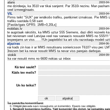
alans
2003-04-
me dzirdeeja, ka 3510 var tikai sanjemt. Par 3510i nezinu. Man pasham 
veel izmeegjinaats.
VIL
2003-04-
Pirms teikt "SUX" par ienākošo trafiku, parēķiniet izmaksas. Pie MMS
trafiku sastāda 0,58 sant.
[Pastāvīgais GPRS: 1MB=0,20Ls]
mobilais.lv
2003-04-
te augstaak rakstiits, ka MMS uztur S55 Siemens, dazi dikti nozeelo ka
bet nevienam veel Latvijaa veel nav sanaacis nosuutiit MMS no S55!!!!
iespeejams un viss.......!!Un jaapiebilst ka arii citu razootaaju modeli u
aljaziras
2004-06-
vai kads zin kas ir ar MMS nosutisanu soniericsson T610? visu pec LMT 
3reizem bet ka nevar nosutit MMS ta nevar viss parejais darbojas.
stokik
2004-09-
ka var nosutit mms no 6600 nokias uz inbox
Kā tevi saukt?
Kāds tev meils?
Un ko teiksi?
Īsa pamācība komentēšanā:
0. Obligāti jāievada savs nosaukums un komentārs. Epasts nav obligāts.
1. Nerakstīt komentāros bullšitu. Tādi komentāri tiks dzēsti, lai nemaitātu gai