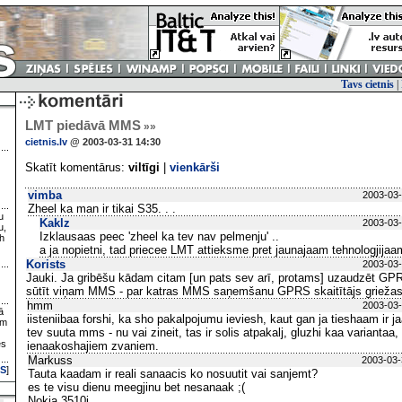
Tavs cietnis
|
LMT piedāvā MMS
»»
cietnis.lv
@ 2003-03-31 14:30
Skatīt komentārus:
viltīgi
|
vienkārši
vimba
2003-03-
Zheel ka man ir tikai S35. . .
u
Kaklz
2003-03-
u,
Izklausaas peec 'zheel ka tev nav pelmenju' ..
h
a ja nopietni, tad priecee LMT attieksme pret jaunajaam tehnologjijaam
Korists
2003-03-
Jauki. Ja gribēšu kādam citam [un pats sev arī, protams] uzaudzēt GPRS 
sūtīt viņam MMS - par katras MMS saņemšanu GPRS skaitītājs grieža
hmm
2003-03-
ā
iisteniibaa forshi, ka sho pakalpojumu ieviesh, kaut gan ja tieshaam ir j
ām
tev suuta mms - nu vai zineit, tas ir solis atpakalj, gluzhi kaa varianta
es
ienaakoshajiem zvaniem.
Markuss
2003-03-
S
]
Tauta kaadam ir reali sanaacis ko nosuutit vai sanjemt?
es te visu dienu meegjinu bet nesanaak ;(
Nokia 3510i