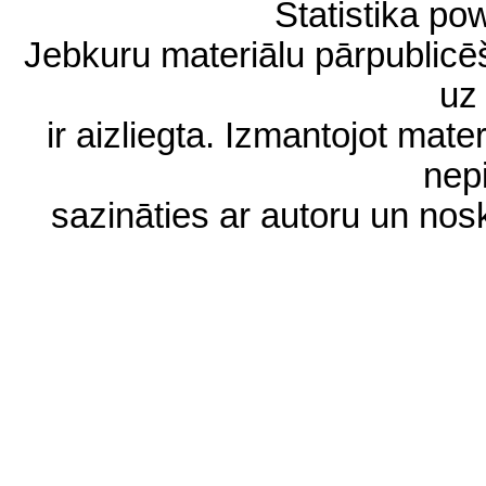
Statistika p
Jebkuru materiālu pārpublic
uz 
ir aizliegta. Izmantojot materi
nep
sazināties ar autoru un no