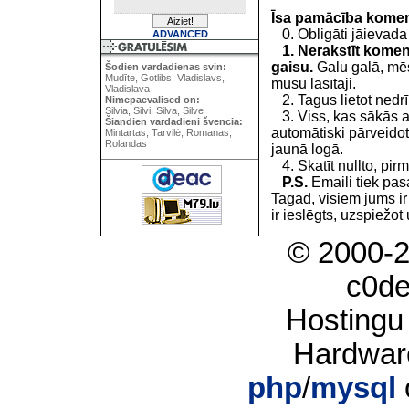
Īsa pamācība kome
0. Obligāti jāievada
ADVANCED
1. Nerakstīt koment
gaisu.
Galu galā, mēs
Šodien vardadienas svin:
Mudīte, Gotlibs, Vladislavs,
mūsu lasītāji.
Vladislava
2. Tagus lietot nedrīk
Nimepaevalised on:
Silvia, Silvi, Silva, Silve
3. Viss, kas sākās 
Šiandien vardadieni švencia:
automātiski pārveidot
Mintartas, Tarvilė, Romanas,
Rolandas
jaunā logā.
4. Skatīt nullto, pirm
P.S.
Emaili tiek pa
Tagad, visiem jums i
ir ieslēgts, uzspiežot 
© 2000-
c0d
Hostingu
Hardwar
php
/
mysql