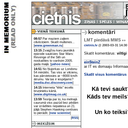
08:57
Par maziem zaļiem
LMT piedāvā MMS
»»
cilvēciņiem. Skatīt multenes...
cietnis.lv
@ 2003-03-31 14:30
[
www.greenman.ru
]
13:15
Zvaigžņu karu jaunākā
Skatīt komentārus:
viltīgi
epizode sauksies Star Wars:
Revenge of the Sith un
noskatīties to varēsim 2005.
ein$teinZ
gada maijā. [
yahoo news
]
ar IT es domaaju Informaac
14:51
No Ņujorkas uz Londonu
54 minūtēs. Tas viss ar vilcienu,
Skatīt visus komentārus
kas pārvietosies ar ~8000 km/h
ātrumu. Vai tas ir iespējams?
[
media.dsc.discovery.com
]
Kā tevi sauk
14:15
Interneta "tētis" iecelts
bruņinieku kārtā.
[
www.digitmag.co.uk
]
Kāds tev meil
13:59
Teorija par to, ka melnajā
caurumā viss pazūd bez pēdām
var izrādīties nepatiesa un 21.
jūlijā Stephen Hawking centīsies
Un ko teiks
to pierādīt. [
new scientist
]
[
RSS
]