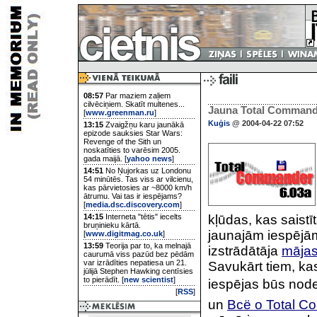
08:57
Par maziem zaļiem
cilvēciņiem. Skatīt multenes...
Jauna Total Commande
[
www.greenman.ru
]
Kuģis
@ 2004-04-22 07:52
13:15
Zvaigžņu karu jaunākā
epizode sauksies Star Wars:
Revenge of the Sith un
noskatīties to varēsim 2005.
gada maijā. [
yahoo news
]
14:51
No Ņujorkas uz Londonu
54 minūtēs. Tas viss ar vilcienu,
kas pārvietosies ar ~8000 km/h
ātrumu. Vai tas ir iespējams?
[
media.dsc.discovery.com
]
14:15
Interneta "tētis" iecelts
kļūdas, kas saistī
bruņinieku kārtā.
jaunajām iespējām
[
www.digitmag.co.uk
]
13:59
Teorija par to, ka melnajā
izstrādātāja
mājas
caurumā viss pazūd bez pēdām
var izrādīties nepatiesa un 21.
Savukārt tiem, k
jūlijā Stephen Hawking centīsies
to pierādīt. [
new scientist
]
iespējas būs node
[
RSS
]
un
Всё о Total 