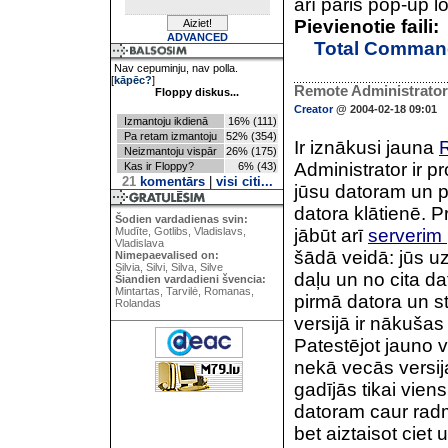
arī pāris pop-up l
Pievienotie faili:
ADVANCED
Total Comman
Nav cepuminju, nav polla.
[
kāpēc?
]
Remote Administrator 
Floppy diskus...
Creator
@ 2004-02-18 09:01
Izmantoju ikdienā
16% (111)
Pa retam izmantoju
52% (354)
Ir iznākusi jauna
R
Neizmantoju vispār
26% (175)
Administrator ir p
Kas ir Floppy?
6% (43)
21
komentārs
|
visi citi...
jūsu datoram un pi
datora klātienē. Pr
Šodien vardadienas svin:
Mudīte, Gotlibs, Vladislavs,
jābūt arī
serverim
Vladislava
šādā veidā: jūs u
Nimepaevalised on:
Silvia, Silvi, Silva, Silve
daļu un no cita da
Šiandien vardadieni švencia:
Mintartas, Tarvilė, Romanas,
pirmā datora un st
Rolandas
versijā ir nākušas
Patestējot jauno v
nekā vecās versij
gadījās tikai viens
datoram caur radm
bet aiztaisot ciet