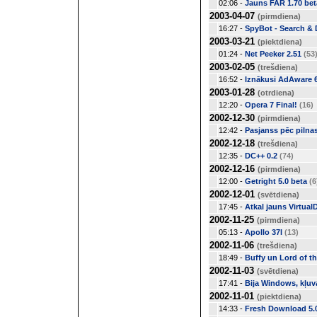
02:06 -
Jauns FAR 1.70 beta
2003-04-07
(pirmdiena)
16:27 -
SpyBot - Search & 
2003-03-21
(piektdiena)
01:24 -
Net Peeker 2.51
(53
2003-02-05
(trešdiena)
16:52 -
Iznākusi AdAware 6
2003-01-28
(otrdiena)
12:20 -
Opera 7 Final!
(16)
2002-12-30
(pirmdiena)
12:42 -
Pasjanss pēc piln
2002-12-18
(trešdiena)
12:35 -
DC++ 0.2
(74)
2002-12-16
(pirmdiena)
12:00 -
Getright 5.0 beta
(6
2002-12-01
(svētdiena)
17:45 -
Atkal jauns Virtual
2002-11-25
(pirmdiena)
05:13 -
Apollo 37l
(13)
2002-11-06
(trešdiena)
18:49 -
Buffy un Lord of t
2002-11-03
(svētdiena)
17:41 -
Bija Windows, kļuv
2002-11-01
(piektdiena)
14:33 -
Fresh Download 5.