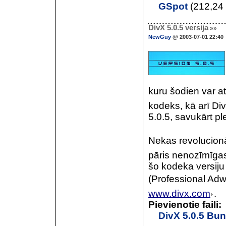
GSpot
(212,24
DivX 5.0.5 versija
»»
NewGuy
@ 2003-07-01 22:40
kuru šodien var atr
kodeks, kā arī Di
5.0.5, savukārt ple
Nekas revolucionār
pāris nenozīmīgas 
šo kodeka versiju 
(Professional Adwa
www.divx.com
.
Pievienotie faili:
DivX 5.0.5 Bun