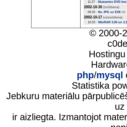
11:27 -
Skatamies DVD bez
2002-10-30
(trešdiena)
09:25 -
No JPG uz EXE
(8)
2002-10-17
(ceturtdiena)
10:33 -
WinRAR 3.00 un 3.
© 2000-
c0d
Hostingu
Hardwar
php
/
mysql
Statistika p
Jebkuru materiālu pārpublic
uz 
ir aizliegta. Izmantojot materi