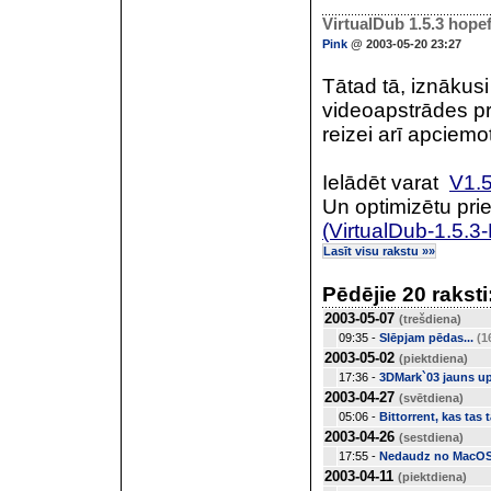
VirtualDub 1.5.3 hope
Pink
@ 2003-05-20 23:27
Tātad tā, iznākusi
videoapstrādes pr
reizei arī apciemo
Ielādēt varat
V1.5
Un optimizētu pri
(VirtualDub-1.5.3-
Lasīt visu rakstu »»
Pēdējie 20 raksti
2003-05-07
(trešdiena)
09:35 -
Slēpjam pēdas...
(1
2003-05-02
(piektdiena)
17:36 -
3DMark`03 jauns up
2003-04-27
(svētdiena)
05:06 -
Bittorrent, kas tas 
2003-04-26
(sestdiena)
17:55 -
Nedaudz no MacOS
2003-04-11
(piektdiena)