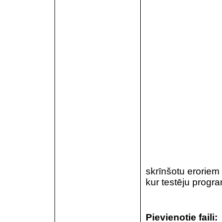
skrīnšotu eroriem 
kur testēju progr
Pievienotie faili: