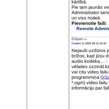
kārtībā.
Pie tam jaunās ve
Administrator serve
un viss notiek.
Pievienotie faili:
Remote Adminis
GSpot
»»
Creator
@ 2003-08-12 10:42
Nejauši uzdūros p
brīžos, kad jūsu d
audio kodeka ... -
vēlaties uzzināt k
vai citu video fail
programmiņa
GSp
*.ogm) video fail
informāciju par fai