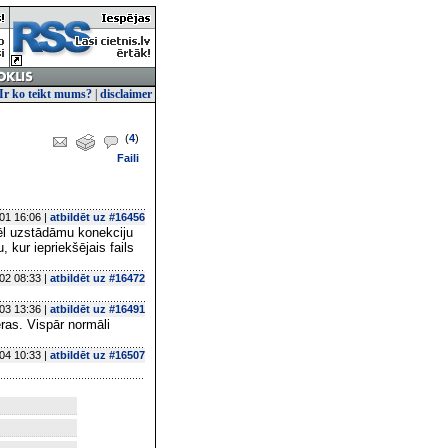
Ir ko teikt mums?
|
disclaimer
(
4
)
Faili
01 16:06 |
atbildēt uz #16456
 vēl uzstādāmu konekciju
 kur iepriekšējais fails
02 08:33 |
atbildēt uz #16472
03 13:36 |
atbildēt uz #16491
ras. Vispār normāli
04 10:33 |
atbildēt uz #16507