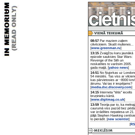
08:57
Par maziem zaļiem
cilvēciņiem. Skatīt multenes...
[
www.greenman.ru
]
13:15
Zvaigžņu karu jaunākā
epizode sauksies Star Wars:
Revenge of the Sith un
noskatīties to varēsim 2005.
gada maijā. [
yahoo news
]
14:51
No Ņujorkas uz London
54 minūtēs. Tas viss ar vilcien
kas pārvietosies ar ~8000 km/
ātrumu. Vai tas ir iespējams?
[
media.dsc.discovery.com
]
14:15
Interneta "tētis" iecelts
bruņinieku kārtā.
[
www.digitmag.co.uk
]
13:59
Teorija par to, ka melnaj
caurumā viss pazūd bez pēd
var izrādīties nepatiesa un 21.
jūlijā Stephen Hawking centīsi
to pierādīt. [
new scientist
]
[
RS