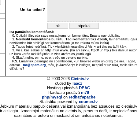
Un ko teiksi?
Īsa pamācība komentēšanā:
0. Obligāti jāievada savs nosaukums un komentārs. Epasts nav obligāts.
1. Nerakstīt komentāros bullšitu. Tādi komentāri tiks dzēsti, lai nemaitātu gai
nevēlamies būt atbildīgi par komentāriem, jo tos raksta mūsu lasītāji.
2. Tagus lietot nedrīkst. T.i. - vienkārši nesanāks :) Visi
<
arī tiks parādīti kā
<
.
3. Viss, kas sākās ar
http://
un
www.
(kā arī
e2k://
,
ftp://
un
ftp.
) tiks daiļi un aut
uz kura varās uzklikšķināt un viss atvērsies jaunā logā.
4. Skatīt nullto, pirmo, otro, trešo un ceturto punktu.
P.S.
Emaili tiek pasargāti no spambotiem, kuri browsē webu un grābj tos ārā. Tagad, 
adrese -
no@spam.org
, taču, ja JavaScript ir ieslēgts, uzspiežot uz nika, meils tiks 
viltīgi, ne?
© 2000-2026
Cietnis.lv
.
c0ded by
laacz
Hostingu piedāvā
DEAC
Hardware piedāvā
m79
php
/
mysql
on
redhat
/
apache
Statistika powered by
counter.lv
Jebkuru materiālu pārpublicēšana vai izmantošana bez atsauces uz cietnis.l
ir aizliegta. Izmantojot materiālus no cietnis.lv, pirms to darīt, ir nepieciešam
sazināties ar autoru un noskaidrot izmantošanas noteikumus.