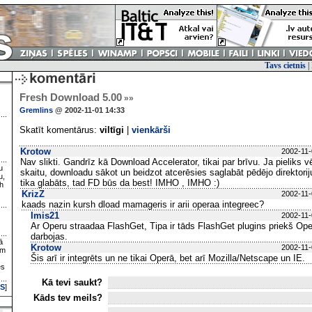
Tavs cietnis
|
Fresh Download 5.00
»»
Gremlins
@ 2002-11-01 14:33
Skatīt komentārus:
viltīgi
|
vienkārši
Krotow
2002-11-
Nav slikti. Gandrīz kā Download Accelerator, tikai par brīvu. Ja pieliks
u
skaitu, downloadu sākot un beidzot atcerēsies saglabāt pēdējo direktoriju,
u,
tika glabāts, tad FD būs da best! IMHO , IMHO :)
h
KrizZ
2002-11-
kaads nazin kursh dload mamageris ir arii operaa integreec?
Imis21
2002-11-
Ar Operu straadaa FlashGet, Tipa ir tāds FlashGet plugins priekš Ope
darbojas.
ā
Krotow
2002-11-
ām
Šis arī ir integrēts un ne tikai Operā, bet arī Mozilla/Netscape un IE.
es
Kā tevi saukt?
S
]
Kāds tev meils?