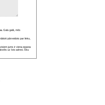
su.
Galu galā, mēs
omātiski pārveidots par linku,
visiem jums ir viena epasta
rakstīts uz īsto adresi. Eku
v
s