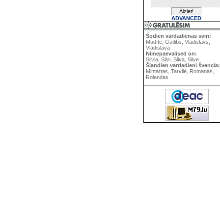
ADVANCED
Šodien vardadienas svin:
Mudīte, Gotlibs, Vladislavs,
Vladislava
Nimepaevalised on:
Silvia, Silvi, Silva, Silve
Šiandien vardadieni švencia:
Mintartas, Tarvilė, Romanas,
Rolandas