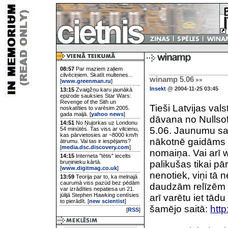
08:57
Par maziem zaļiem
cilvēciņiem. Skatīt multenes...
winamp 5.06
»»
[
www.greenman.ru
]
Insekt
@ 2004-11-25 03:45
13:15
Zvaigžņu karu jaunākā
epizode sauksies Star Wars:
Revenge of the Sith un
Tieši Latvijas val
noskatīties to varēsim 2005.
gada maijā. [
yahoo news
]
dāvana no Nullsof
14:51
No Ņujorkas uz Londonu
5.06. Jaunumu sar
54 minūtēs. Tas viss ar vilcienu,
kas pārvietosies ar ~8000 km/h
nākotnē gaidāms k
ātrumu. Vai tas ir iespējams?
[
media.dsc.discovery.com
]
nomaiņa. Vai arī w
14:15
Interneta "tētis" iecelts
bruņinieku kārtā.
palikušas tikai pār
[
www.digitmag.co.uk
]
nenotiek, viņi tā 
13:59
Teorija par to, ka melnajā
caurumā viss pazūd bez pēdām
daudzām relīzēm ja
var izrādīties nepatiesa un 21.
jūlijā Stephen Hawking centīsies
arī varētu iet tādu
to pierādīt. [
new scientist
]
šamējo saitā:
htt
[
RSS
]