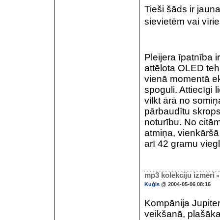
Tieši šāds ir jaun
sievietēm vai vīrie
Pleijera īpatnība i
attēlota OLED tehn
vienā momentā ek
spoguli. Attiecīgi
vilkt ārā no somiņa
pārbaudītu skrops
noturību. No citā
atmiņa, vienkāršā
arī 42 gramu viegl
mp3 kolekciju izmēri
»
Kuģis
@ 2004-05-06 08:16
Kompānija Jupiter
veikšanā, plašākai