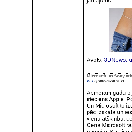
jautājums.
Avots:
3DNews.r
Microsoft un Sony atb
Pink
@ 2004-05-28 03:23
Apmēram gadu bija
trieciens Apple i
Un Microsoft to iz
pēc izskata un ie
vienu atšķirību, c
Cena Microsoft ra
papīrīšu. Kas ir 