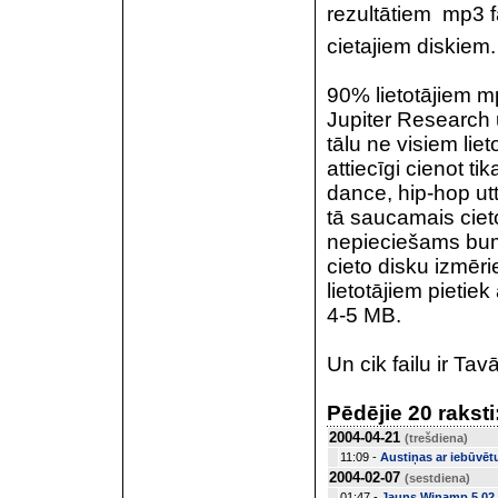
rezultātiem  mp3 f
cietajiem diskiem. 
90% lietotājiem m
Jupiter Research u
tālu ne visiem liet
attiecīgi cienot ti
dance, hip-hop utt
tā saucamais cieto
nepieciešams bum
cieto disku izmēr
lietotājiem pieti
4-5 MB.
Un cik failu ir Ta
Pēdējie 20 raksti
2004-04-21
(trešdiena)
11:09 -
Austiņas ar iebūvēt
2004-02-07
(sestdiena)
01:47 -
Jauns Winamp 5.02