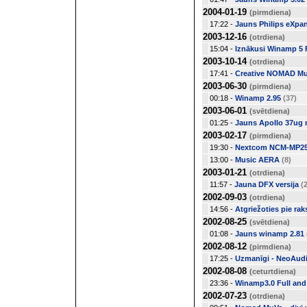
2004-01-19
(pirmdiena)
17:22 -
Jauns Philips eXpa
2003-12-16
(otrdiena)
15:04 -
Iznākusi Winamp 5 F
2003-10-14
(otrdiena)
17:41 -
Creative NOMAD M
2003-06-30
(pirmdiena)
00:18 -
Winamp 2.95
(37)
2003-06-01
(svētdiena)
01:25 -
Jauns Apollo 37ug m
2003-02-17
(pirmdiena)
19:30 -
Nextcom NCM-MP256
13:00 -
Music AERA
(8)
2003-01-21
(otrdiena)
11:57 -
Jauna DFX versija
(
2002-09-03
(otrdiena)
14:56 -
Atgriežoties pie ra
2002-08-25
(svētdiena)
01:08 -
Jauns winamp 2.81
2002-08-12
(pirmdiena)
17:25 -
Uzmanīgi - NeoAud
2002-08-08
(ceturtdiena)
23:36 -
Winamp3.0 Full and
2002-07-23
(otrdiena)