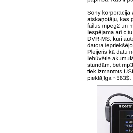
Sony korporācija 
atskaņotāju, kas 
failus mpeg2 un 
Iespējama arī ci
DVR-MS, kuri autom
datora iepriekšēj
Pleijeris kā datu 
Iebūvētie akumulā
stundām, bet mp3 
tiek izmantots US
pieklājīga ~563$.