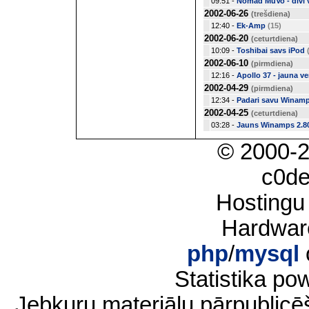
09:51 -
Nomad MuVo - divi 
2002-06-26
(trešdiena)
12:40 -
Ek-Amp
(15)
2002-06-20
(ceturtdiena)
10:09 -
Toshibai savs iPod
2002-06-10
(pirmdiena)
12:16 -
Apollo 37 - jauna ver
2002-04-29
(pirmdiena)
12:34 -
Padari savu Winamp
2002-04-25
(ceturtdiena)
03:28 -
Jauns Winamps 2.8
© 2000-
c0d
Hostingu
Hardwar
php
/
mysql
Statistika p
Jebkuru materiālu pārpublic