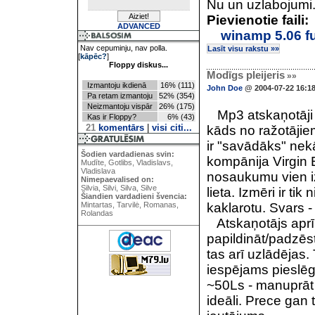
Nu un uzlabojumi.
Pievienotie faili:
ADVANCED
winamp 5.06 fu
Nav cepuminju, nav polla.
Lasīt visu rakstu »»
[
kāpēc?
]
Floppy diskus...
Modīgs pleijeris
»»
Izmantoju ikdienā
16% (111)
John Doe
@ 2004-07-22 16:1
Pa retam izmantoju
52% (354)
Neizmantoju vispār
26% (175)
Mp3 atskaņotāji j
Kas ir Floppy?
6% (43)
21
komentārs
|
visi citi...
kāds no ražotājiem
ir "savādāks" nekā
Šodien vardadienas svin:
kompānija Virgin 
Mudīte, Gotlibs, Vladislavs,
Vladislava
nosaukumu vien i
Nimepaevalised on:
Silvia, Silvi, Silva, Silve
lieta. Izmēri ir ti
Šiandien vardadieni švencia:
Mintartas, Tarvilė, Romanas,
kaklarotu. Svars -
Rolandas
Atskaņotājs aprī
papildināt/padzēs
tas arī uzlādējas.
iespējams pieslēg
~50Ls - manuprāt n
ideāli. Prece gan t