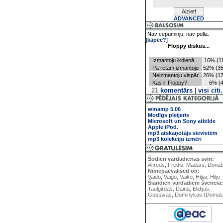
ADVANCED
Nav cepuminju, nav polla.
[
kāpēc?
]
Floppy diskus...
Izmantoju ikdienā
16% (11
Pa retam izmantoju
52% (35
Neizmantoju vispār
26% (17
Kas ir Floppy?
6% (4
21
komentārs
|
visi citi.
winamp 5.06
Modīgs pleijeris
Microsoft un Sony atbilde
Apple iPod.
mp3 atskaņotājs sievietēm
mp3 kolekciju izmēri
Šodien vardadienas svin:
Alfrēds, Fredis, Madars, Donāt
Nimepaevalised on:
Vaido, Vaigo, Vaiko, Hiljar, Hiljo
Šiandien vardadieni švencia:
Taulgirdas, Daina, Elidijus,
Gustavas, Dominykas (Domas