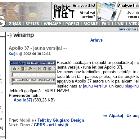
Tavs cietnis
|
Arhīvs
Apollo 37 - jauna versija!
»»
Kuģis
@ 2002-06-10 12:16
Pasaulē labākajam (nejaukt ar populārāko) mp3
jauna versija - runa iet par Apollo 37j.
Izmaiņas nav kardinālas, parasts lietotājs to di
u
taču tik un tā ir patiess prieks, ka šis projek
u,
apgalvoja Apollo 37 autors un ik pa laikam liel
h
iepriecināts ar
jaunu versiju
un kādu
plug-inu
Jebkurā gadījumā - MUST HAVE!
Pievienotie faili:
Apollo37j
(583,23 KB)
ā
ām
Atpakaļ
|
Uz au
es
Prev:
Mobilie
/
Telit by Giugiaro Design
Next:
Ziņas
/
GPRS - arī Latvijā
S
]