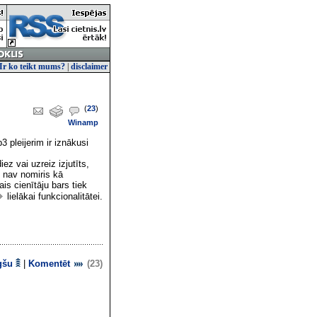
Ir ko teikt mums?
|
disclaimer
(
23
)
Winamp
 pleijerim ir iznākusi
ez vai uzreiz izjutīts,
ts nav nomiris kā
ais cienītāju bars tiek
lielākai funkcionalitātei.
gšu
|
Komentēt
(23)