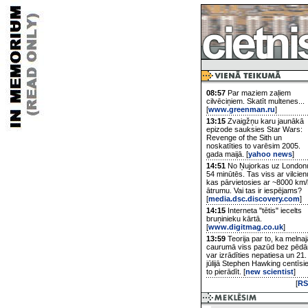
08:57
Par maziem zaļiem
cilvēciņiem. Skatīt multenes...
[
www.greenman.ru
]
13:15
Zvaigžņu karu jaunākā
epizode sauksies Star Wars:
Revenge of the Sith un
noskatīties to varēsim 2005.
gada maijā. [
yahoo news
]
14:51
No Ņujorkas uz London
54 minūtēs. Tas viss ar vilcien
kas pārvietosies ar ~8000 km/
ātrumu. Vai tas ir iespējams?
[
media.dsc.discovery.com
]
14:15
Interneta "tētis" iecelts
bruņinieku kārtā.
[
www.digitmag.co.uk
]
13:59
Teorija par to, ka melnaj
caurumā viss pazūd bez pēd
var izrādīties nepatiesa un 21.
jūlijā Stephen Hawking centīsi
to pierādīt. [
new scientist
]
[
RS