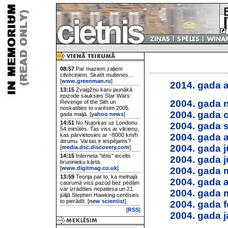
08:57
Par maziem zaļiem
cilvēciņiem. Skatīt multenes...
[
www.greenman.ru
]
2014. gada a
13:15
Zvaigžņu karu jaunākā
epizode sauksies Star Wars:
2004. gada 
Revenge of the Sith un
noskatīties to varēsim 2005.
2004. gada 
gada maijā. [
yahoo news
]
14:51
No Ņujorkas uz Londonu
2004. gada 
54 minūtēs. Tas viss ar vilcienu,
2004. gada 
kas pārvietosies ar ~8000 km/h
ātrumu. Vai tas ir iespējams?
2004. gada jū
[
media.dsc.discovery.com
]
14:15
Interneta "tētis" iecelts
2004. gada j
bruņinieku kārtā.
[
www.digitmag.co.uk
]
2004. gada 
13:59
Teorija par to, ka melnajā
2004. gada a
caurumā viss pazūd bez pēdām
var izrādīties nepatiesa un 21.
2004. gada 
jūlijā Stephen Hawking centīsies
to pierādīt. [
new scientist
]
2004. gada f
[
RSS
]
2004. gada j