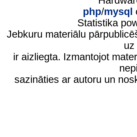
Hardwar
php
/
mysql
Statistika p
Jebkuru materiālu pārpublic
uz 
ir aizliegta. Izmantojot materi
nep
sazināties ar autoru un no