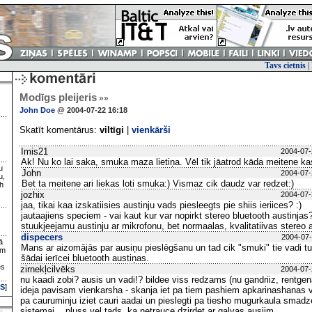
Tavs cietnis
|
Modīgs pleijeris
»»
John Doe
@ 2004-07-22 16:18
Skatīt komentārus:
viltīgi
|
vienkārši
Imis21
2004-07-
Ak! Nu ko lai saka, smuka maza lietiņa. Vēl tik jāatrod kāda meitene ka
u
John
2004-07-
u,
Bet ta meitene ari liekas loti smuka:) Vismaz cik daudz var redzet:)
h
jozhix
2004-07-
jaa, tikai kaa izskatiisies austinju vads piesleegts pie shiis ieriices? :)
jautaajiens speciem - vai kaut kur var nopirkt stereo bluetooth austinjas
stuukjeejamu austinju ar mikrofonu, bet normaalas, kvalitatiivas stereo a
dispecers
2004-07-
ā
Mans ar aizomājās par ausiņu pieslēgšanu un tad cik "smuki" tie vadi tur
ām
šādai ierīcei bluetooth austiņas.
es
zirnekļcilvēks
2004-07-
nu kaadi zobi? ausis un vadi!? bildee viss redzams (nu gandriiz, rentgen
S
]
ideja pavisam vienkarsha - skanja iet pa tiem pashiem apkarinashanas
pa cauruminju iziet cauri aadai un pieslegti pa tiesho mugurkaula smad
sistemai... pluss vel tads, ka netrauce dzirdet ar galvas ausiim...