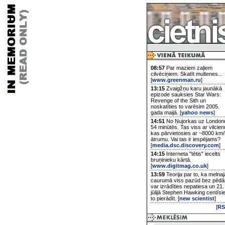
08:57
Par maziem zaļiem
cilvēciņiem. Skatīt multenes...
[
www.greenman.ru
]
13:15
Zvaigžņu karu jaunākā
epizode sauksies Star Wars:
Revenge of the Sith un
noskatīties to varēsim 2005.
gada maijā. [
yahoo news
]
14:51
No Ņujorkas uz London
54 minūtēs. Tas viss ar vilcien
kas pārvietosies ar ~8000 km/
ātrumu. Vai tas ir iespējams?
[
media.dsc.discovery.com
]
14:15
Interneta "tētis" iecelts
bruņinieku kārtā.
[
www.digitmag.co.uk
]
13:59
Teorija par to, ka melnaj
caurumā viss pazūd bez pēd
var izrādīties nepatiesa un 21.
jūlijā Stephen Hawking centīsi
to pierādīt. [
new scientist
]
[
RS