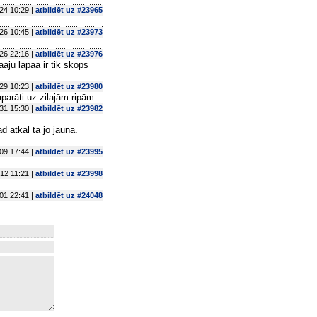
24 10:29 |
atbildēt uz #23965
26 10:45 |
atbildēt uz #23973
26 22:16 |
atbildēt uz #23976
aaju lapaa ir tik skops
29 10:23 |
atbildēt uz #23980
parāti uz zilajām ripām.
31 15:30 |
atbildēt uz #23982
 atkal tā jo jauna.
09 17:44 |
atbildēt uz #23995
12 11:21 |
atbildēt uz #23998
01 22:41 |
atbildēt uz #24048