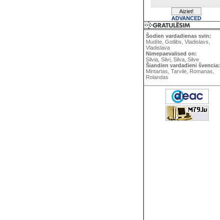
ADVANCED
Šodien vardadienas svin:
Mudīte, Gotlibs, Vladislavs,
Vladislava
Nimepaevalised on:
Silvia, Silvi, Silva, Silve
Šiandien vardadieni švencia:
Mintartas, Tarvilė, Romanas,
Rolandas