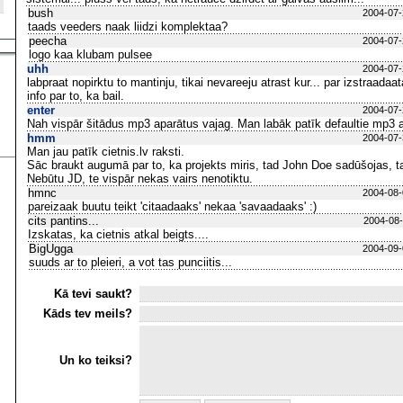
bush
2004-07-
taads veeders naak liidzi komplektaa?
peecha
2004-07-
logo kaa klubam pulsee
uhh
2004-07-
labpraat nopirktu to mantinju, tikai nevareeju atrast kur... par izstraadaat
info par to, ka bail.
enter
2004-07-
Nah vispār šitādus mp3 aparātus vajag. Man labāk patīk defaultie mp3 a
hmm
2004-07-
Man jau patīk cietnis.lv raksti.
Sāc braukt augumā par to, ka projekts miris, tad John Doe sadūšojas, tad
Nebūtu JD, te vispār nekas vairs nenotiktu.
hmnc
2004-08-
pareizaak buutu teikt 'citaadaaks' nekaa 'savaadaaks' :)
cits pantins...
2004-08-
Izskatas, ka cietnis atkal beigts....
BigUgga
2004-09-
suuds ar to pleieri, a vot tas punciitis...
Kā tevi saukt?
Kāds tev meils?
Un ko teiksi?