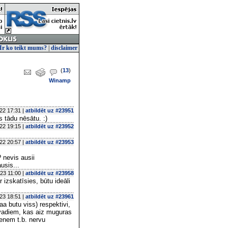
Ir ko teikt mums?
|
disclaimer
(
13
)
Winamp
22 17:31 |
atbildēt uz #23951
s tādu nēsātu. :)
22 19:15 |
atbildēt uz #23952
22 20:57 |
atbildēt uz #23953
? nevis ausii
usis...
23 11:00 |
atbildēt uz #23958
 izskatīsies, būtu ideāli
23 18:51 |
atbildēt uz #23961
aa butu viss) respektivi,
 vadiem, kas aiz muguras
zenem t.b. nervu