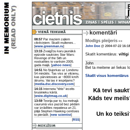
08:57
Par maziem zaļiem
Modīgs pleijeris
»»
cilvēciņiem. Skatīt multenes...
John Doe
@ 2004-07-22 16:1
[
www.greenman.ru
]
13:15
Zvaigžņu karu jaunākā
Skatīt komentārus:
viltīgi
epizode sauksies Star Wars:
Revenge of the Sith un
noskatīties to varēsim 2005.
John
gada maijā. [
yahoo news
]
Bet ta meitene ari liekas 
14:51
No Ņujorkas uz Londonu
54 minūtēs. Tas viss ar vilcienu,
Skatīt visus komentārus
kas pārvietosies ar ~8000 km/h
ātrumu. Vai tas ir iespējams?
[
media.dsc.discovery.com
]
Kā tevi sauk
14:15
Interneta "tētis" iecelts
bruņinieku kārtā.
[
www.digitmag.co.uk
]
Kāds tev meil
13:59
Teorija par to, ka melnajā
caurumā viss pazūd bez pēdām
var izrādīties nepatiesa un 21.
jūlijā Stephen Hawking centīsies
Un ko teiks
to pierādīt. [
new scientist
]
[
RSS
]