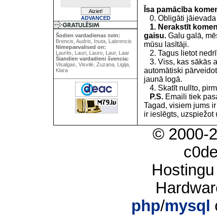
Īsa pamācība kome
0. Obligāti jāievada
ADVANCED
1. Nerakstīt koment
gaisu.
Galu galā, mēs
Šodien vardadienas svin:
Brencis, Audris, Inuta, Labrencis
mūsu lasītāji.
Nimepaevalised on:
2. Tagus lietot nedrīk
Laurits, Lauri, Lauro, Laur, Laar
Šiandien vardadieni švencia:
3. Viss, kas sākās 
Visalgas, Visvilė, Zuzana, Ligija,
automātiski pārveidot
Klara
jaunā logā.
4. Skatīt nullto, pirm
P.S.
Emaili tiek pa
Tagad, visiem jums i
ir ieslēgts, uzspiežot 
© 2000-
c0d
Hostingu
Hardwar
php
/
mysql