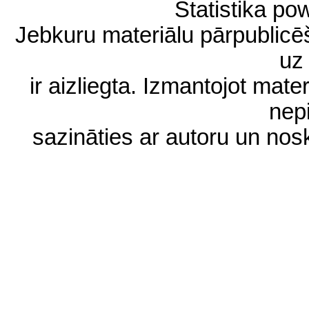
Statistika p
Jebkuru materiālu pārpublic
uz 
ir aizliegta. Izmantojot materi
nep
sazināties ar autoru un no