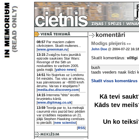
08:57
Par maziem zaļiem
Modīgs pleijeris
»»
cilvēciņiem. Skatīt multenes...
John Doe
@ 2004-07-22 16:1
[
www.greenman.ru
]
13:15
Zvaigžņu karu jaunākā
Skatīt komentārus:
viltīgi
epizode sauksies Star Wars:
Revenge of the Sith un
noskatīties to varēsim 2005.
bush
gada maijā. [
yahoo news
]
taads veeders naak liidzi
14:51
No Ņujorkas uz Londonu
54 minūtēs. Tas viss ar vilcienu,
Skatīt visus komentārus
kas pārvietosies ar ~8000 km/h
ātrumu. Vai tas ir iespējams?
[
media.dsc.discovery.com
]
Kā tevi sauk
14:15
Interneta "tētis" iecelts
bruņinieku kārtā.
[
www.digitmag.co.uk
]
Kāds tev meil
13:59
Teorija par to, ka melnajā
caurumā viss pazūd bez pēdām
var izrādīties nepatiesa un 21.
jūlijā Stephen Hawking centīsies
Un ko teiks
to pierādīt. [
new scientist
]
[
RSS
]