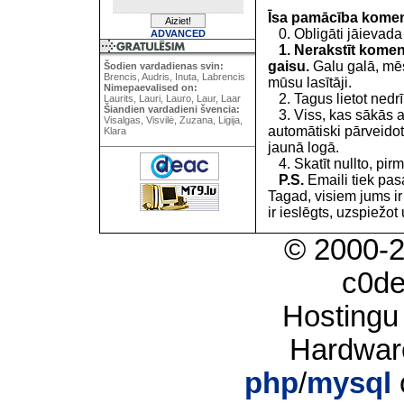
Īsa pamācība kome
0. Obligāti jāievada
ADVANCED
1. Nerakstīt koment
gaisu.
Galu galā, mēs
Šodien vardadienas svin:
Brencis, Audris, Inuta, Labrencis
mūsu lasītāji.
Nimepaevalised on:
2. Tagus lietot nedrīk
Laurits, Lauri, Lauro, Laur, Laar
Šiandien vardadieni švencia:
3. Viss, kas sākās 
Visalgas, Visvilė, Zuzana, Ligija,
automātiski pārveidot
Klara
jaunā logā.
4. Skatīt nullto, pirm
P.S.
Emaili tiek pa
Tagad, visiem jums i
ir ieslēgts, uzspiežot 
© 2000-
c0d
Hostingu
Hardwar
php
/
mysql