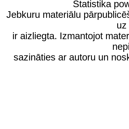
Statistika p
Jebkuru materiālu pārpublic
uz 
ir aizliegta. Izmantojot materi
nep
sazināties ar autoru un no