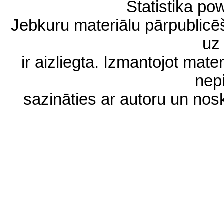
Statistika p
Jebkuru materiālu pārpublic
uz 
ir aizliegta. Izmantojot materi
nep
sazināties ar autoru un no