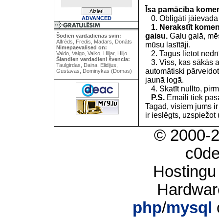
Īsa pamācība kome
0. Obligāti jāievada
ADVANCED
1. Nerakstīt koment
gaisu.
Galu galā, mēs
Šodien vardadienas svin:
Alfrēds, Fredis, Madars, Donāts
mūsu lasītāji.
Nimepaevalised on:
2. Tagus lietot nedrīk
Vaido, Vaigo, Vaiko, Hiljar, Hiljo
Šiandien vardadieni švencia:
3. Viss, kas sākās 
Taulgirdas, Daina, Elidijus,
automātiski pārveidot
Gustavas, Dominykas (Domas)
jaunā logā.
4. Skatīt nullto, pirm
P.S.
Emaili tiek pa
Tagad, visiem jums i
ir ieslēgts, uzspiežot 
© 2000-
c0d
Hostingu
Hardwar
php
/
mysql