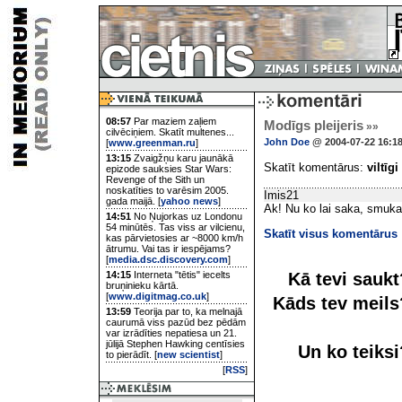
08:57
Par maziem zaļiem
Modīgs pleijeris
»»
cilvēciņiem. Skatīt multenes...
John Doe
@ 2004-07-22 16:1
[
www.greenman.ru
]
13:15
Zvaigžņu karu jaunākā
Skatīt komentārus:
viltīgi
epizode sauksies Star Wars:
Revenge of the Sith un
noskatīties to varēsim 2005.
Imis21
gada maijā. [
yahoo news
]
Ak! Nu ko lai saka, smuka 
14:51
No Ņujorkas uz Londonu
54 minūtēs. Tas viss ar vilcienu,
Skatīt visus komentārus
kas pārvietosies ar ~8000 km/h
ātrumu. Vai tas ir iespējams?
[
media.dsc.discovery.com
]
Kā tevi sauk
14:15
Interneta "tētis" iecelts
bruņinieku kārtā.
[
www.digitmag.co.uk
]
Kāds tev meil
13:59
Teorija par to, ka melnajā
caurumā viss pazūd bez pēdām
var izrādīties nepatiesa un 21.
jūlijā Stephen Hawking centīsies
Un ko teiks
to pierādīt. [
new scientist
]
[
RSS
]