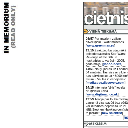
08:57
Par maziem zaļiem
cilvēciņiem. Skatīt multenes...
[
www.greenman.ru
]
13:15
Zvaigžņu karu jaunākā
epizode sauksies Star Wars:
Revenge of the Sith un
noskatīties to varēsim 2005.
gada maijā. [
yahoo news
]
14:51
No Ņujorkas uz London
54 minūtēs. Tas viss ar vilcien
kas pārvietosies ar ~8000 km/
ātrumu. Vai tas ir iespējams?
[
media.dsc.discovery.com
]
14:15
Interneta "tētis" iecelts
bruņinieku kārtā.
[
www.digitmag.co.uk
]
13:59
Teorija par to, ka melnaj
caurumā viss pazūd bez pēd
var izrādīties nepatiesa un 21.
jūlijā Stephen Hawking centīsi
to pierādīt. [
new scientist
]
[
RS