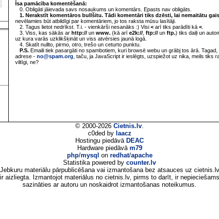
Īsa pamācība komentēšanā:
0. Obligāti jāievada savs nosaukums un komentārs. Epasts nav obligāts.
1. Nerakstīt komentāros bullšitu. Tādi komentāri tiks dzēsti, lai nemaitātu gai
nevēlamies būt atbildīgi par komentāriem, jo tos raksta mūsu lasītāji.
2. Tagus lietot nedrīkst. T.i. - vienkārši nesanāks :) Visi
<
arī tiks parādīti kā
<
.
3. Viss, kas sākās ar
http://
un
www.
(kā arī
e2k://
,
ftp://
un
ftp.
) tiks daiļi un aut
uz kura varās uzklikšķināt un viss atvērsies jaunā logā.
4. Skatīt nullto, pirmo, otro, trešo un ceturto punktu.
P.S.
Emaili tiek pasargāti no spambotiem, kuri browsē webu un grābj tos ārā. Tagad, 
adrese -
no@spam.org
, taču, ja JavaScript ir ieslēgts, uzspiežot uz nika, meils tiks 
viltīgi, ne?
© 2000-2026
Cietnis.lv
.
c0ded by
laacz
Hostingu piedāvā
DEAC
Hardware piedāvā
m79
php
/
mysql
on
redhat
/
apache
Statistika powered by
counter.lv
Jebkuru materiālu pārpublicēšana vai izmantošana bez atsauces uz cietnis.l
ir aizliegta. Izmantojot materiālus no cietnis.lv, pirms to darīt, ir nepieciešam
sazināties ar autoru un noskaidrot izmantošanas noteikumus.