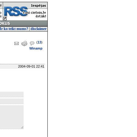
Ir ko teikt mums?
|
disclaimer
(
13
)
Winamp
2004-09-01 22:41