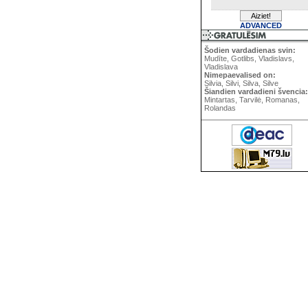
ADVANCED
Šodien vardadienas svin:
Mudīte, Gotlibs, Vladislavs,
Vladislava
Nimepaevalised on:
Silvia, Silvi, Silva, Silve
Šiandien vardadieni švencia:
Mintartas, Tarvilė, Romanas,
Rolandas