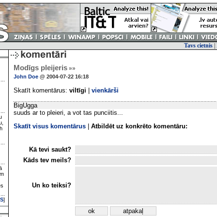
Tavs cietnis
|
Modīgs pleijeris
»»
John Doe
@ 2004-07-22 16:18
Skatīt komentārus:
viltīgi
|
vienkārši
BigUgga
suuds ar to pleieri, a vot tas punciitis...
u
u,
Skatīt visus komentārus
|
Atbildēt uz konkrēto komentāru:
h
Kā tevi saukt?
Kāds tev meils?
ā
ām
Un ko teiksi?
es
S
]