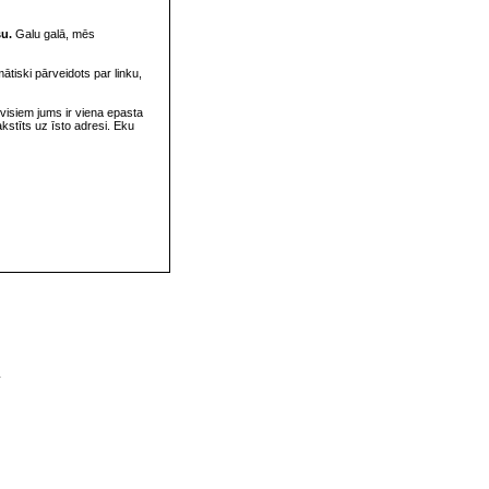
su.
Galu galā, mēs
omātiski pārveidots par linku,
visiem jums ir viena epasta
rakstīts uz īsto adresi. Eku
v
s