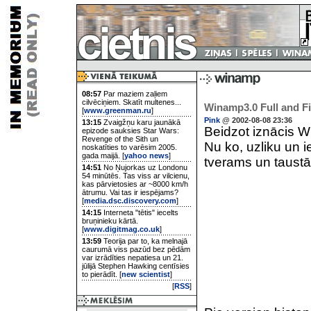
08:57
Par maziem zaļiem
cilvēciņiem. Skatīt multenes...
Winamp3.0 Full and Fi
[
www.greenman.ru
]
Pink
@ 2002-08-08 23:36
13:15
Zvaigžņu karu jaunākā
Beidzot iznācis Wi
epizode sauksies Star Wars:
Revenge of the Sith un
Nu ko, uzliku un i
noskatīties to varēsim 2005.
gada maijā. [
yahoo news
]
tverams un taustām
14:51
No Ņujorkas uz Londonu
54 minūtēs. Tas viss ar vilcienu,
kas pārvietosies ar ~8000 km/h
ātrumu. Vai tas ir iespējams?
[
media.dsc.discovery.com
]
14:15
Interneta "tētis" iecelts
bruņinieku kārtā.
[
www.digitmag.co.uk
]
13:59
Teorija par to, ka melnajā
caurumā viss pazūd bez pēdām
var izrādīties nepatiesa un 21.
jūlijā Stephen Hawking centīsies
to pierādīt. [
new scientist
]
[
RSS
]