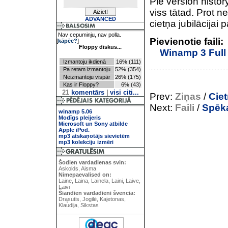
Pie version history
viss tātad. Prot n
ADVANCED
cietņa jubilācijai p
Nav cepuminju, nav polla.
Pievienotie faili:
[
kāpēc?
]
Floppy diskus...
Winamp 3 Full 
Izmantoju ikdienā
16% (111)
Pa retam izmantoju
52% (354)
Neizmantoju vispār
26% (175)
Kas ir Floppy?
6% (43)
21
komentārs
|
visi citi...
Prev:
Ziņas
/
Ciet
Next:
Faili
/
Spēka
winamp 5.06
Modīgs pleijeris
Microsoft un Sony atbilde
Apple iPod.
mp3 atskaņotājs sievietēm
mp3 kolekciju izmēri
Šodien vardadienas svin:
Askolds, Aisma
Nimepaevalised on:
Laine, Laina, Lainela, Laini, Laive,
Laivi
Šiandien vardadieni švencia:
Drąsutis, Jogilė, Kajetonas,
Klaudija, Sikstas