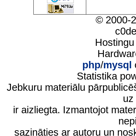
© 2000-
c0d
Hostingu
Hardwar
php
/
mysql
Statistika p
Jebkuru materiālu pārpublic
uz 
ir aizliegta. Izmantojot materi
nep
sazināties ar autoru un no