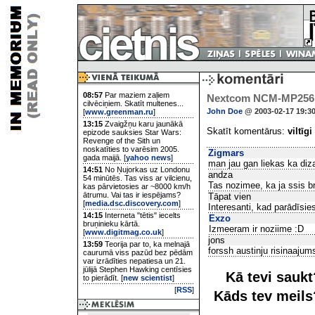
08:57
Par maziem zaļiem
Nextcom NCM-MP256.
cilvēciņiem. Skatīt multenes...
John Doe
@ 2003-02-17 19:3
[
www.greenman.ru
]
13:15
Zvaigžņu karu jaunākā
Skatīt komentārus:
viltīgi
epizode sauksies Star Wars:
Revenge of the Sith un
noskatīties to varēsim 2005.
Zigmars
gada maijā. [
yahoo news
]
man jau gan liekas ka diza
14:51
No Ņujorkas uz Londonu
andza
54 minūtēs. Tas viss ar vilcienu,
Tas nozimee, ka ja ssis b
kas pārvietosies ar ~8000 km/h
ātrumu. Vai tas ir iespējams?
Tāpat vien
[
media.dsc.discovery.com
]
Interesanti, kad parādīsi
14:15
Interneta "tētis" iecelts
Exzo
bruņinieku kārtā.
Izmeeram ir noziime :D
[
www.digitmag.co.uk
]
jons
13:59
Teorija par to, ka melnajā
forssh austinju risinaajums
caurumā viss pazūd bez pēdām
var izrādīties nepatiesa un 21.
jūlijā Stephen Hawking centīsies
Kā tevi sauk
to pierādīt. [
new scientist
]
[
RSS
]
Kāds tev meil