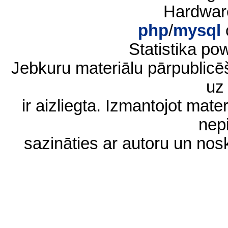
Hardwar
php
/
mysql
Statistika p
Jebkuru materiālu pārpublic
uz 
ir aizliegta. Izmantojot materi
nep
sazināties ar autoru un no