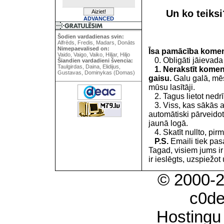
Un ko teiks
ADVANCED
Šodien vardadienas svin:
Alfrēds, Fredis, Madars, Donāts
Nimepaevalised on:
Īsa pamācība kome
Vaido, Vaigo, Vaiko, Hiljar, Hiljo
0. Obligāti jāievada
Šiandien vardadieni švencia:
Taulgirdas, Daina, Elidijus,
1. Nerakstīt koment
Gustavas, Dominykas (Domas)
gaisu.
Galu galā, mēs
mūsu lasītāji.
2. Tagus lietot nedrīk
3. Viss, kas sākās 
automātiski pārveidot
jaunā logā.
4. Skatīt nullto, pirm
P.S.
Emaili tiek pa
Tagad, visiem jums i
ir ieslēgts, uzspiežot 
© 2000-
c0d
Hostingu