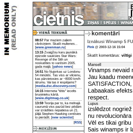
08:57
Par maziem zaļiem
Iznākusi Winamp 5 FUL
cilvēciņiem. Skatīt multenes...
Pink
@ 2003-12-16 15:04
[
www.greenman.ru
]
13:15
Zvaigžņu karu jaunākā
Skatīt komentārus:
viltīgi
epizode sauksies Star Wars:
Revenge of the Sith un
noskatīties to varēsim 2005.
Mansell
gada maijā. [
yahoo news
]
Vinamps nevaid m
14:51
No Ņujorkas uz Londonu
54 minūtēs. Tas viss ar vilcienu,
Jau kaadu meenes
kas pārvietosies ar ~8000 km/h
ātrumu. Vai tas ir iespējams?
SATISFACTION, n
[
media.dsc.discovery.com
]
Labaakais efekts i
14:15
Interneta "tētis" iecelts
bruņinieku kārtā.
respect.
[
www.digitmag.co.uk
]
13:59
Teorija par to, ka melnajā
Lupus
caurumā viss pazūd bez pēdām
izslēdzot nogriež
var izrādīties nepatiesa un 21.
jūlijā Stephen Hawking centīsies
nu revolucionāra
to pierādīt. [
new scientist
]
Vēl es tikai grib
[
RSS
]
5ais winamps ir 