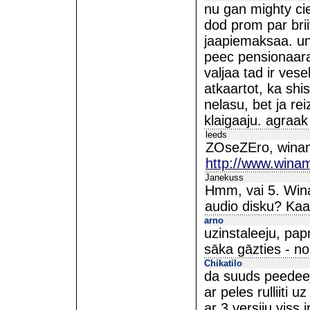
nu gan mighty cie
dod prom par brii
jaapiemaksaa. un 
peec pensionaara
valjaa tad ir vese
atkaartot, ka shis
nelasu, bet ja rei
klaigaaju. agraak 
leeds
ZOseZEro, winam
http://www.wina
Janekuss
Hmm, vai 5. Win
audio disku? Kaa
arno
uzinstaleeju, pa
sāka gāzties - no
Chikatilo
da suuds peedeej
ar peles rulliiti
ar 3 versiju viss