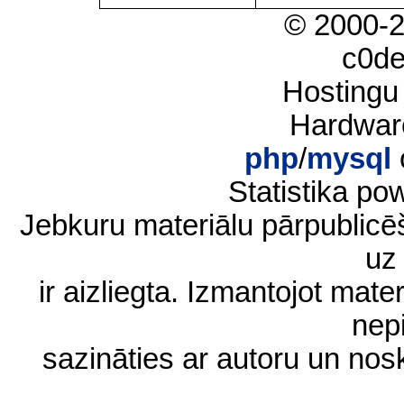
© 2000-
c0d
Hostingu
Hardwar
php
/
mysql
Statistika p
Jebkuru materiālu pārpublic
uz 
ir aizliegta. Izmantojot materi
nep
sazināties ar autoru un no