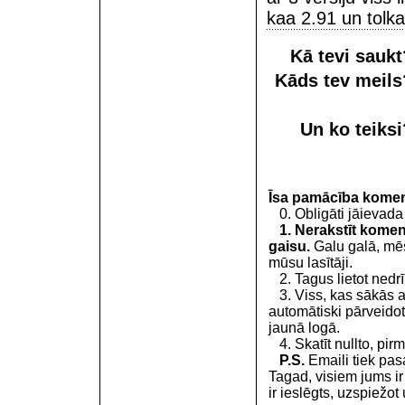
kaa 2.91 un tolk
Kā tevi sauk
Kāds tev meil
Un ko teiks
Īsa pamācība kome
0. Obligāti jāievada
1. Nerakstīt koment
gaisu.
Galu galā, mēs
mūsu lasītāji.
2. Tagus lietot nedrīk
3. Viss, kas sākās 
automātiski pārveidot
jaunā logā.
4. Skatīt nullto, pirm
P.S.
Emaili tiek pa
Tagad, visiem jums i
ir ieslēgts, uzspiežot 