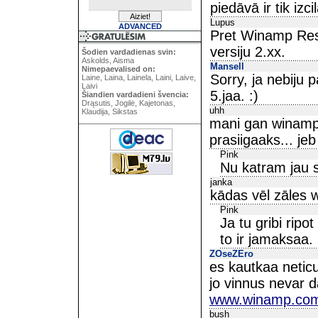
piedāvā ir tik izci
Lupus
ADVANCED
Pret Winamp Resp
versiju 2.xx.
Šodien vardadienas svin:
Askolds, Aisma
Mansell
Nimepaevalised on:
Sorry, ja nebiju p
Laine, Laina, Lainela, Laini, Laive,
Laivi
5.jaa. :)
Šiandien vardadieni švencia:
Drąsutis, Jogilė, Kajetonas,
uhh
Klaudija, Sikstas
mani gan winamp
prasiigaaks... jeb
Pink
Nu katram jau s
janka
kādas vēl zāles
Pink
Ja tu gribi rip
to ir jamaksaa.
ZOseZEro
es kautkaa netic
jo vinnus nevar 
www.winamp.co
bush