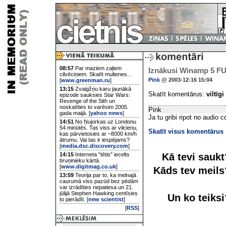
08:57
Par maziem zaļiem
Iznākusi Winamp 5 FUL
cilvēciņiem. Skatīt multenes...
Pink
@ 2003-12-16 15:04
[
www.greenman.ru
]
13:15
Zvaigžņu karu jaunākā
Skatīt komentārus:
viltīgi
epizode sauksies Star Wars:
Revenge of the Sith un
noskatīties to varēsim 2005.
Pink
gada maijā. [
yahoo news
]
Ja tu gribi ripot no audio
14:51
No Ņujorkas uz Londonu
54 minūtēs. Tas viss ar vilcienu,
Skatīt visus komentārus
kas pārvietosies ar ~8000 km/h
ātrumu. Vai tas ir iespējams?
[
media.dsc.discovery.com
]
Kā tevi sauk
14:15
Interneta "tētis" iecelts
bruņinieku kārtā.
[
www.digitmag.co.uk
]
Kāds tev meil
13:59
Teorija par to, ka melnajā
caurumā viss pazūd bez pēdām
var izrādīties nepatiesa un 21.
jūlijā Stephen Hawking centīsies
Un ko teiks
to pierādīt. [
new scientist
]
[
RSS
]