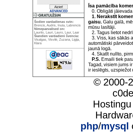
Īsa pamācība kome
0. Obligāti jāievada
ADVANCED
1. Nerakstīt koment
gaisu.
Galu galā, mēs
Šodien vardadienas svin:
Brencis, Audris, Inuta, Labrencis
mūsu lasītāji.
Nimepaevalised on:
2. Tagus lietot nedrīk
Laurits, Lauri, Lauro, Laur, Laar
Šiandien vardadieni švencia:
3. Viss, kas sākās 
Visalgas, Visvilė, Zuzana, Ligija,
automātiski pārveidot
Klara
jaunā logā.
4. Skatīt nullto, pirm
P.S.
Emaili tiek pa
Tagad, visiem jums i
ir ieslēgts, uzspiežot 
© 2000-
c0d
Hostingu
Hardwar
php
/
mysql