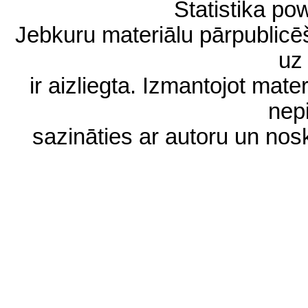
Statistika p
Jebkuru materiālu pārpublic
uz 
ir aizliegta. Izmantojot materi
nep
sazināties ar autoru un no