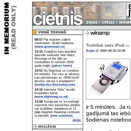
08:57
Par maziem zaļiem
cilvēciņiem. Skatīt multenes...
Toshibai savs iPod
»»
[
www.greenman.ru
]
Kuģis
@ 2002-06-20 10:09
13:15
Zvaigžņu karu jaunākā
epizode sauksies Star Wars:
Revenge of the Sith un
noskatīties to varēsim 2005.
gada maijā. [
yahoo news
]
14:51
No Ņujorkas uz Londonu
54 minūtēs. Tas viss ar vilcienu,
kas pārvietosies ar ~8000 km/h
ātrumu. Vai tas ir iespējams?
[
media.dsc.discovery.com
]
14:15
Interneta "tētis" iecelts
bruņinieku kārtā.
[
www.digitmag.co.uk
]
13:59
Teorija par to, ka melnajā
caurumā viss pazūd bez pēdām
ir 5 minūtes. Ja r
var izrādīties nepatiesa un 21.
jūlijā Stephen Hawking centīsies
gadījumā tas iebū
to pierādīt. [
new scientist
]
šodienas noteboo
[
RSS
]