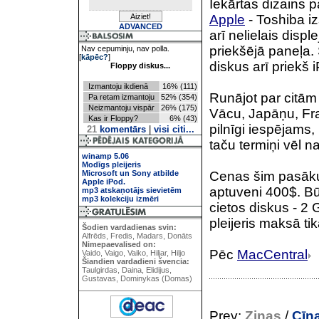
Iekārtas dizains p
Apple
- Toshiba iz
ADVANCED
arī nelielais disp
priekšējā paneļa. 
Nav cepuminju, nav polla.
[
kāpēc?
]
diskus arī priekš 
Floppy diskus...
Izmantoju ikdienā
16% (111)
Runājot par citām 
Pa retam izmantoju
52% (354)
Neizmantoju vispār
26% (175)
Vācu, Japāņu, Fra
Kas ir Floppy?
6% (43)
pilnīgi iespējams,
21
komentārs
|
visi citi...
taču termiņi vēl na
winamp 5.06
Modīgs pleijeris
Microsoft un Sony atbilde
Cenas šim pasāku
Apple iPod.
aptuveni 400$. Bū
mp3 atskaņotājs sievietēm
mp3 kolekciju izmēri
cietos diskus - 2
pleijeris maksā ti
Šodien vardadienas svin:
Alfrēds, Fredis, Madars, Donāts
Nimepaevalised on:
Pēc
MacCentral
Vaido, Vaigo, Vaiko, Hiljar, Hiljo
Šiandien vardadieni švencia:
Taulgirdas, Daina, Elidijus,
Gustavas, Dominykas (Domas)
Prev:
Ziņas
/
Cīņa