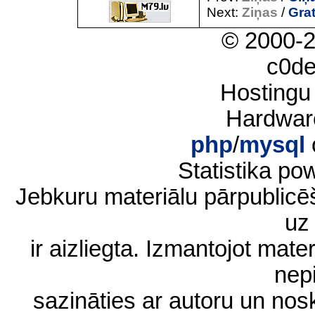
Next:
Ziņas
/
Gra
© 2000-
c0d
Hostingu
Hardwar
php
/
mysql
Statistika p
Jebkuru materiālu pārpublic
uz 
ir aizliegta. Izmantojot materi
nep
sazināties ar autoru un no