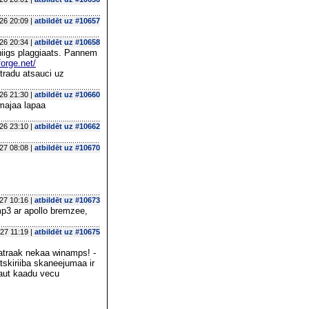
26 20:09 |
atbildēt uz #10657
26 20:34 |
atbildēt uz #10658
niigs plaggiaats. Pannem
forge.net/
tradu atsauci uz
26 21:30 |
atbildēt uz #10660
rmajaa lapaa
26 23:10 |
atbildēt uz #10662
27 08:08 |
atbildēt uz #10670
27 10:16 |
atbildēt uz #10673
 mp3 ar apollo bremzee,
27 11:19 |
atbildēt uz #10675
 aatraak nekaa winamps! -
tskiriiba skaneejumaa ir
kaut kaadu vecu