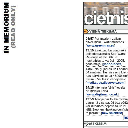
08:57
Par maziem zaļiem
cilvēciņiem. Skatīt multenes...
[
www.greenman.ru
]
13:15
Zvaigžņu karu jaunākā
epizode sauksies Star Wars:
Revenge of the Sith un
noskatīties to varēsim 2005.
gada maijā. [
yahoo news
]
14:51
No Ņujorkas uz London
54 minūtēs. Tas viss ar vilcien
kas pārvietosies ar ~8000 km/
ātrumu. Vai tas ir iespējams?
[
media.dsc.discovery.com
]
14:15
Interneta "tētis" iecelts
bruņinieku kārtā.
[
www.digitmag.co.uk
]
13:59
Teorija par to, ka melnaj
caurumā viss pazūd bez pēd
var izrādīties nepatiesa un 21.
jūlijā Stephen Hawking centīsi
to pierādīt. [
new scientist
]
[
RS