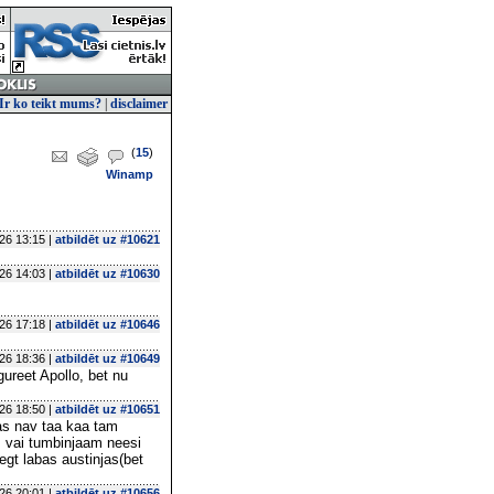
Ir ko teikt mums?
|
disclaimer
(
15
)
Winamp
26 13:15 |
atbildēt uz #10621
26 14:03 |
atbildēt uz #10630
26 17:18 |
atbildēt uz #10646
26 18:36 |
atbildēt uz #10649
ureet Apollo, bet nu
26 18:50 |
atbildēt uz #10651
kas nav taa kaa tam
s vai tumbinjaam neesi
egt labas austinjas(bet
26 20:01 |
atbildēt uz #10656