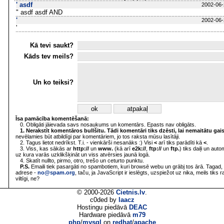
' asdf
2002-06-
" asdf asdf AND
'
2002-06-
'
Kā tevi saukt?
Kāds tev meils?
Un ko teiksi?
Īsa pamācība komentēšanā:
0. Obligāti jāievada savs nosaukums un komentārs. Epasts nav obligāts.
1. Nerakstīt komentāros bullšitu. Tādi komentāri tiks dzēsti, lai nemaitātu gai
nevēlamies būt atbildīgi par komentāriem, jo tos raksta mūsu lasītāji.
2. Tagus lietot nedrīkst. T.i. - vienkārši nesanāks :) Visi
<
arī tiks parādīti kā
<
.
3. Viss, kas sākās ar
http://
un
www.
(kā arī
e2k://
,
ftp://
un
ftp.
) tiks daiļi un aut
uz kura varās uzklikšķināt un viss atvērsies jaunā logā.
4. Skatīt nullto, pirmo, otro, trešo un ceturto punktu.
P.S.
Emaili tiek pasargāti no spambotiem, kuri browsē webu un grābj tos ārā. Tagad, 
adrese -
no@spam.org
, taču, ja JavaScript ir ieslēgts, uzspiežot uz nika, meils tiks 
viltīgi, ne?
© 2000-2026
Cietnis.lv
.
c0ded by
laacz
Hostingu piedāvā
DEAC
Hardware piedāvā
m79
php
/
mysql
on
redhat
/
apache