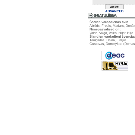
ADVANCED
Šodien vardadienas svin:
Alfrēds, Fredis, Madars, Donāt
Nimepaevalised on:
Vaido, Vaigo, Vaiko, Hiljar, Hiljo
Šiandien vardadieni švencia:
Taulgirdas, Daina, Elidijus,
Gustavas, Dominykas (Domas