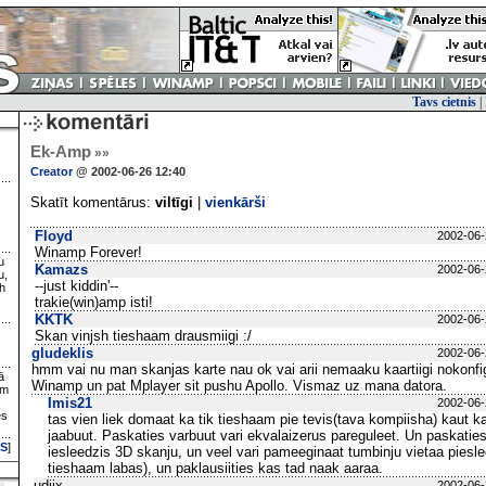
Tavs cietnis
|
Ek-Amp
»»
Creator
@ 2002-06-26 12:40
Skatīt komentārus:
viltīgi
|
vienkārši
Floyd
2002-06-
Winamp Forever!
u
Kamazs
2002-06-
u,
--just kiddin'--
h
trakie(win)amp isti!
KKTK
2002-06-
Skan vinjsh tieshaam drausmiigi :/
gludeklis
2002-06-
hmm vai nu man skanjas karte nau ok vai arii nemaaku kaartiigi nokonfig
ā
Winamp un pat Mplayer sit pushu Apollo. Vismaz uz mana datora.
ām
Imis21
2002-06-
es
tas vien liek domaat ka tik tieshaam pie tevis(tava kompiisha) kaut 
jaabuut. Paskaties varbuut vari ekvalaizerus pareguleet. Un paskatie
S
]
iesleedzis 3D skanju, un veel vari pameeginaat tumbinju vietaa piesle
tieshaam labas), un paklausiities kas tad naak aaraa.
udjix
2002-06-