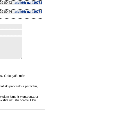
29 00:43 |
atbildēt uz #10773
29 00:44 |
atbildēt uz #10774
su.
Galu galā, mēs
omātiski pārveidots par linku,
visiem jums ir viena epasta
rakstīts uz īsto adresi. Eku