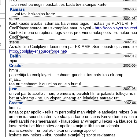
....un veel pamegini paskatities kada tev skanjas karte!
Kamazs
2002-06-
....vai tev ir skanjas karte...
stepe
2002-06-
Kaut kaads araabs izdomaa, ka vinnss tagad ir uztaisiijis PLAYERI. Pil
s
CoolPlayer source un uzkompilee savu playeri -
http://coolplayer.source
Context menu un options logs viens pret vienu nokopeets. Es nekur nea
CoolPlayer.
stepe
2002-06-
)
Aizrakstiiju Coolplayer kodieriem par EK-AMP. Ssie ieposteeja zinnu pi
http://coolplayer.sourceforge.net/
Delfin
2002-06-
njaa
Creator
2002-06-
hmm ..
papeetiiju to coolplayeri - tieshaam gandriiz tas pats kas ek-amp ...
mjaa...
taa nu tieshaam ir cuuciiba ar lielo burtu! ...
jusc
2002-06-
un vel par to apollo : man, piemeram, paraleli filmai palaists tulkojums
bet ar winamp - ne. un vispar, winamp ari ieladejas aatraak utt.
Creator
2002-06-
hmm ..
runaajot par apollo - teiksim personiigi man vinjsh ielaadeejas reizes 3
un man ira soundblaster live skanjas karte un labas Kenyo tumbas- un a
vienkaarshi neizmeeraama! - klausoties ar winapmu liekas ka klausos 
kasetnieku bet klausoties ar apollo skanja ir tik tiira un ideaala ...
mana izveele ir un paliek - tikai un vieniigi apollo!
izskats nav nekas - visu nosaka skanja!(c) sprite reklaamas