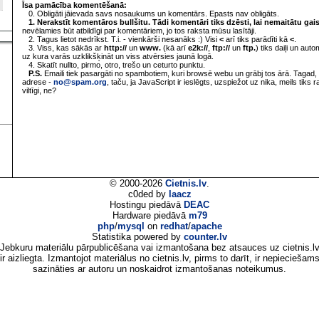
Īsa pamācība komentēšanā:
0. Obligāti jāievada savs nosaukums un komentārs. Epasts nav obligāts.
1. Nerakstīt komentāros bullšitu. Tādi komentāri tiks dzēsti, lai nemaitātu gai
nevēlamies būt atbildīgi par komentāriem, jo tos raksta mūsu lasītāji.
2. Tagus lietot nedrīkst. T.i. - vienkārši nesanāks :) Visi
<
arī tiks parādīti kā
<
.
3. Viss, kas sākās ar
http://
un
www.
(kā arī
e2k://
,
ftp://
un
ftp.
) tiks daiļi un aut
uz kura varās uzklikšķināt un viss atvērsies jaunā logā.
4. Skatīt nullto, pirmo, otro, trešo un ceturto punktu.
P.S.
Emaili tiek pasargāti no spambotiem, kuri browsē webu un grābj tos ārā. Tagad, 
adrese -
no@spam.org
, taču, ja JavaScript ir ieslēgts, uzspiežot uz nika, meils tiks 
viltīgi, ne?
© 2000-2026
Cietnis.lv
.
c0ded by
laacz
Hostingu piedāvā
DEAC
Hardware piedāvā
m79
php
/
mysql
on
redhat
/
apache
Statistika powered by
counter.lv
Jebkuru materiālu pārpublicēšana vai izmantošana bez atsauces uz cietnis.l
ir aizliegta. Izmantojot materiālus no cietnis.lv, pirms to darīt, ir nepieciešam
sazināties ar autoru un noskaidrot izmantošanas noteikumus.