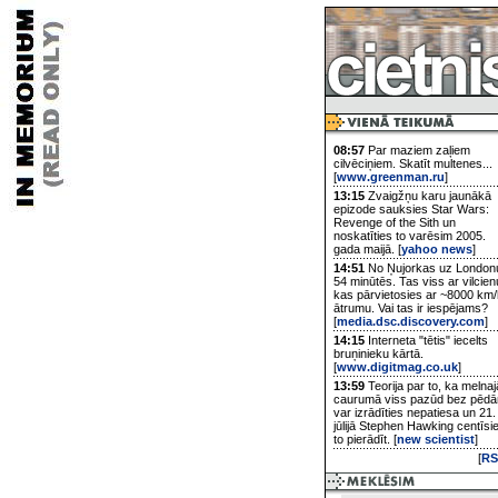
08:57
Par maziem zaļiem
cilvēciņiem. Skatīt multenes...
[
www.greenman.ru
]
13:15
Zvaigžņu karu jaunākā
epizode sauksies Star Wars:
Revenge of the Sith un
noskatīties to varēsim 2005.
gada maijā. [
yahoo news
]
14:51
No Ņujorkas uz London
54 minūtēs. Tas viss ar vilcien
kas pārvietosies ar ~8000 km/
ātrumu. Vai tas ir iespējams?
[
media.dsc.discovery.com
]
14:15
Interneta "tētis" iecelts
bruņinieku kārtā.
[
www.digitmag.co.uk
]
13:59
Teorija par to, ka melnaj
caurumā viss pazūd bez pēd
var izrādīties nepatiesa un 21.
jūlijā Stephen Hawking centīsi
to pierādīt. [
new scientist
]
[
RS