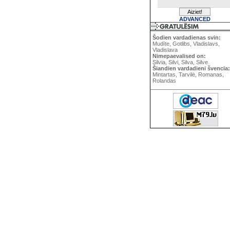
ADVANCED
Šodien vardadienas svin:
Mudīte, Gotlibs, Vladislavs,
Vladislava
Nimepaevalised on:
Silvia, Silvi, Silva, Silve
Šiandien vardadieni švencia:
Mintartas, Tarvilė, Romanas,
Rolandas