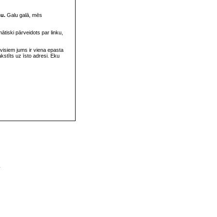
su.
Galu galā, mēs
omātiski pārveidots par linku,
visiem jums ir viena epasta
rakstīts uz īsto adresi. Eku
v
s