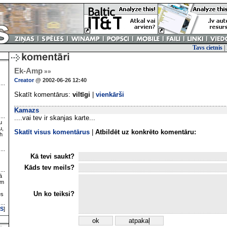
Tavs cietnis
|
Ek-Amp
»»
Creator
@ 2002-06-26 12:40
Skatīt komentārus:
viltīgi
|
vienkārši
Kamazs
....vai tev ir skanjas karte...
u
u,
Skatīt visus komentārus
|
Atbildēt uz konkrēto komentāru:
h
Kā tevi saukt?
Kāds tev meils?
ā
ām
Un ko teiksi?
es
S
]