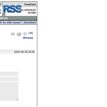
Ir ko teikt mums?
|
disclaimer
(
15
)
Winamp
2002-06-26 20:09