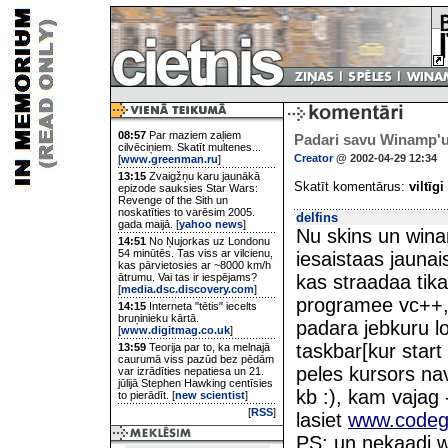
08:57
Par maziem zaļiem
Padari savu Winamp'u
cilvēciņiem. Skatīt multenes...
Creator
@ 2002-04-29 12:34
[
www.greenman.ru
]
13:15
Zvaigžņu karu jaunākā
Skatīt komentārus:
viltīgi
epizode sauksies Star Wars:
Revenge of the Sith un
noskatīties to varēsim 2005.
delfins
gada maijā. [
yahoo news
]
Nu skins un wina
14:51
No Ņujorkas uz Londonu
54 minūtēs. Tas viss ar vilcienu,
iesaistaas jaunais
kas pārvietosies ar ~8000 km/h
ātrumu. Vai tas ir iespējams?
kas straadaa tika
[
media.dsc.discovery.com
]
programee vc++, 
14:15
Interneta "tētis" iecelts
bruņinieku kārtā.
padara jebkuru l
[
www.digitmag.co.uk
]
taskbar[kur start
13:59
Teorija par to, ka melnajā
caurumā viss pazūd bez pēdām
peles kursors nav
var izrādīties nepatiesa un 21.
jūlijā Stephen Hawking centīsies
kb :), kam vajag 
to pierādīt. [
new scientist
]
[
RSS
]
lasiet
www.codeg
PS: un nekaadi w