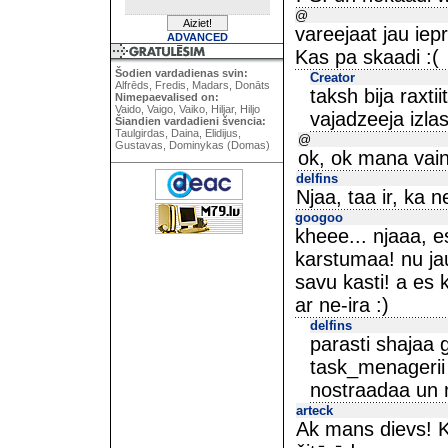
@
vareejaat jau iep
ADVANCED
Kas pa skaadi :(
Šodien vardadienas svin:
Creator
Alfrēds, Fredis, Madars, Donāts
taksh bija raxti
Nimepaevalised on:
Vaido, Vaigo, Vaiko, Hiljar, Hiljo
vajadzeeja izlasi
Šiandien vardadieni švencia:
Taulgirdas, Daina, Elidijus,
@
Gustavas, Dominykas (Domas)
ok, ok mana vain
delfins
Njaa, taa ir, ka n
googoo
kheee... njaaa, e
karstumaa! nu ja
savu kasti! a es 
ar ne-ira :)
delfins
parasti shajaa 
task_menagerii a
nostraadaa un 
arteck
Ak mans dievs! K