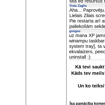
šitā ēd resursus
Vistu Zaglis
Aha... Paprovēju.
Lielais Zilais scr
Pie restarta arī 
paliekošām sekā
googoo
uz mana XP jams t
winampu taskbar
system tray], ta
ekvalaizers, peec
uninstall :)
Kā tevi sauk
Kāds tev meil
Un ko teiks
Īsa pamācība kome