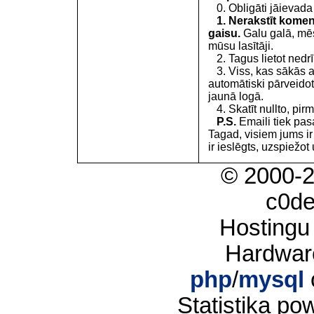
0. Obligāti jāievada
1. Nerakstīt koment
gaisu.
Galu galā, mēs
mūsu lasītāji.
2. Tagus lietot nedrīk
3. Viss, kas sākās 
automātiski pārveidot
jaunā logā.
4. Skatīt nullto, pirm
P.S.
Emaili tiek pa
Tagad, visiem jums i
ir ieslēgts, uzspiežot 
© 2000-
c0d
Hostingu
Hardwar
php
/
mysql
Statistika p