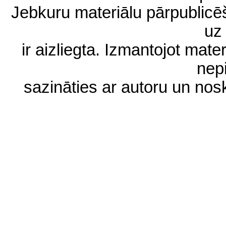
Jebkuru materiālu pārpublic
uz 
ir aizliegta. Izmantojot materi
nep
sazināties ar autoru un no