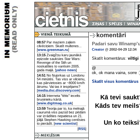
08:57
Par maziem zaļiem
Padari savu Winamp'u
cilvēciņiem. Skatīt multenes...
Creator
@ 2002-04-29 12:34
[
www.greenman.ru
]
13:15
Zvaigžņu karu jaunākā
Skatīt komentārus:
viltīgi
epizode sauksies Star Wars:
Revenge of the Sith un
noskatīties to varēsim 2005.
@
gada maijā. [
yahoo news
]
ok, ok mana vaina, sorre :
14:51
No Ņujorkas uz Londonu
54 minūtēs. Tas viss ar vilcienu,
Skatīt visus komentārus
kas pārvietosies ar ~8000 km/h
ātrumu. Vai tas ir iespējams?
[
media.dsc.discovery.com
]
Kā tevi sauk
14:15
Interneta "tētis" iecelts
bruņinieku kārtā.
[
www.digitmag.co.uk
]
Kāds tev meil
13:59
Teorija par to, ka melnajā
caurumā viss pazūd bez pēdām
var izrādīties nepatiesa un 21.
jūlijā Stephen Hawking centīsies
Un ko teiks
to pierādīt. [
new scientist
]
[
RSS
]