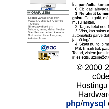
Īsa pamācība kome
0. Obligāti jāievada
ADVANCED
1. Nerakstīt koment
gaisu.
Galu galā, mēs
Šodien vardadienas svin:
Madara, Genoveva, Ģedimins,
mūsu lasītāji.
Tautgodis
2. Tagus lietot nedrīk
Nimepaevalised on:
Deboora, Imma, Melita, Mesike
3. Viss, kas sākās 
Šiandien vardadieni švencia:
automātiski pārveidot
Norimantas, Aistė, Laurynas,
Asterija (Astra)
jaunā logā.
4. Skatīt nullto, pirm
P.S.
Emaili tiek pa
Tagad, visiem jums i
ir ieslēgts, uzspiežot 
© 2000-
c0d
Hostingu
Hardwar
php
/
mysql