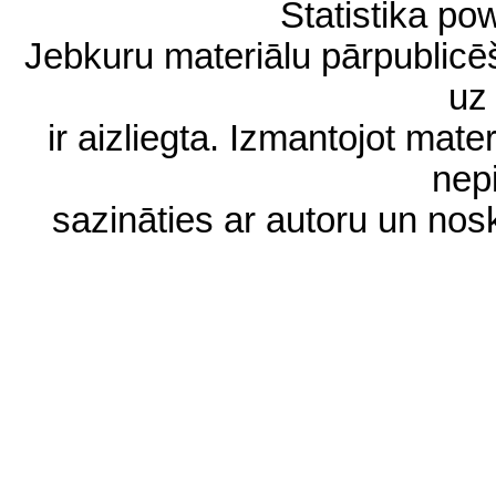
Statistika p
Jebkuru materiālu pārpublic
uz 
ir aizliegta. Izmantojot materi
nep
sazināties ar autoru un no