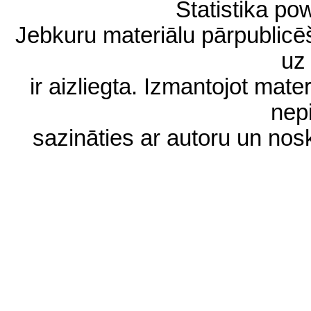
Statistika p
Jebkuru materiālu pārpublic
uz 
ir aizliegta. Izmantojot materi
nep
sazināties ar autoru un no