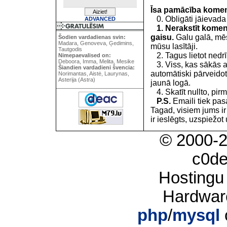
Īsa pamācība kome
0. Obligāti jāievada
ADVANCED
1. Nerakstīt koment
gaisu.
Galu galā, mēs
Šodien vardadienas svin:
Madara, Genoveva, Ģedimins,
mūsu lasītāji.
Tautgodis
2. Tagus lietot nedrīk
Nimepaevalised on:
Deboora, Imma, Melita, Mesike
3. Viss, kas sākās 
Šiandien vardadieni švencia:
automātiski pārveidot
Norimantas, Aistė, Laurynas,
Asterija (Astra)
jaunā logā.
4. Skatīt nullto, pirm
P.S.
Emaili tiek pa
Tagad, visiem jums i
ir ieslēgts, uzspiežot 
© 2000-
c0d
Hostingu
Hardwar
php
/
mysql