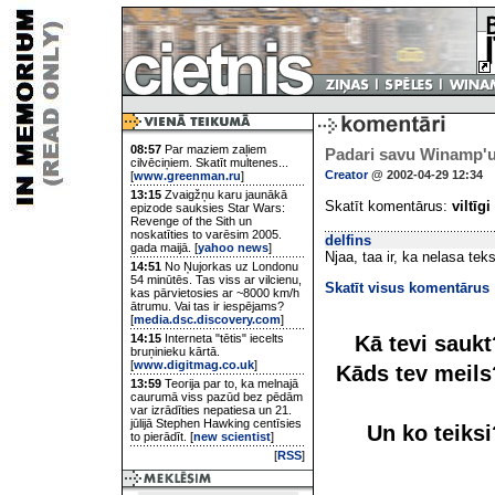
08:57
Par maziem zaļiem
Padari savu Winamp'u
cilvēciņiem. Skatīt multenes...
Creator
@ 2002-04-29 12:34
[
www.greenman.ru
]
13:15
Zvaigžņu karu jaunākā
Skatīt komentārus:
viltīgi
epizode sauksies Star Wars:
Revenge of the Sith un
noskatīties to varēsim 2005.
delfins
gada maijā. [
yahoo news
]
Njaa, taa ir, ka nelasa teks
14:51
No Ņujorkas uz Londonu
54 minūtēs. Tas viss ar vilcienu,
Skatīt visus komentārus
kas pārvietosies ar ~8000 km/h
ātrumu. Vai tas ir iespējams?
[
media.dsc.discovery.com
]
Kā tevi sauk
14:15
Interneta "tētis" iecelts
bruņinieku kārtā.
[
www.digitmag.co.uk
]
Kāds tev meil
13:59
Teorija par to, ka melnajā
caurumā viss pazūd bez pēdām
var izrādīties nepatiesa un 21.
jūlijā Stephen Hawking centīsies
Un ko teiks
to pierādīt. [
new scientist
]
[
RSS
]