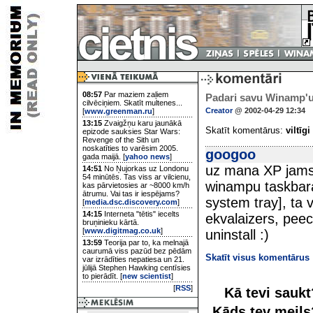
08:57
Par maziem zaļiem
Padari savu Winamp'u
cilvēciņiem. Skatīt multenes...
Creator
@ 2002-04-29 12:34
[
www.greenman.ru
]
13:15
Zvaigžņu karu jaunākā
Skatīt komentārus:
viltīgi
epizode sauksies Star Wars:
Revenge of the Sith un
noskatīties to varēsim 2005.
googoo
gada maijā. [
yahoo news
]
uz mana XP jams t
14:51
No Ņujorkas uz Londonu
54 minūtēs. Tas viss ar vilcienu,
winampu taskbar
kas pārvietosies ar ~8000 km/h
ātrumu. Vai tas ir iespējams?
system tray], ta 
[
media.dsc.discovery.com
]
14:15
Interneta "tētis" iecelts
ekvalaizers, peec
bruņinieku kārtā.
[
www.digitmag.co.uk
]
uninstall :)
13:59
Teorija par to, ka melnajā
caurumā viss pazūd bez pēdām
Skatīt visus komentārus
var izrādīties nepatiesa un 21.
jūlijā Stephen Hawking centīsies
to pierādīt. [
new scientist
]
[
RSS
]
Kā tevi sauk
Kāds tev meil