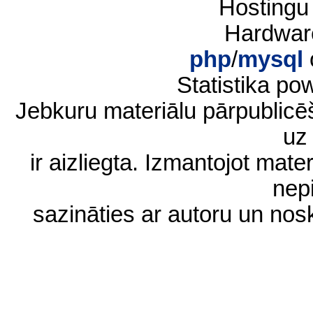
Hostingu
Hardwar
php
/
mysql
Statistika p
Jebkuru materiālu pārpublic
uz 
ir aizliegta. Izmantojot materi
nep
sazināties ar autoru un no