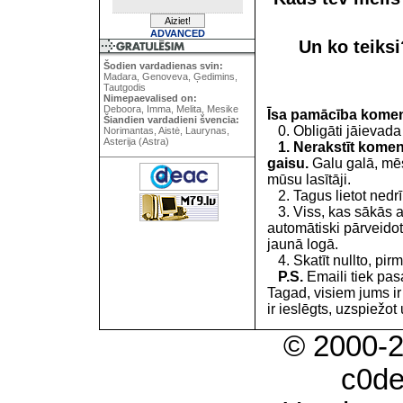
ADVANCED
Un ko teiks
Šodien vardadienas svin:
Madara, Genoveva, Ģedimins,
Tautgodis
Nimepaevalised on:
Deboora, Imma, Melita, Mesike
Īsa pamācība kome
Šiandien vardadieni švencia:
0. Obligāti jāievada
Norimantas, Aistė, Laurynas,
Asterija (Astra)
1. Nerakstīt koment
gaisu.
Galu galā, mēs
mūsu lasītāji.
2. Tagus lietot nedrīk
3. Viss, kas sākās 
automātiski pārveidot
jaunā logā.
4. Skatīt nullto, pirm
P.S.
Emaili tiek pa
Tagad, visiem jums i
ir ieslēgts, uzspiežot 
© 2000-
c0d