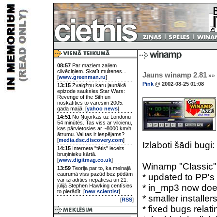
08:57
Par maziem zaļiem
cilvēciņiem. Skatīt multenes...
Jauns winamp 2.81
»»
[
www.greenman.ru
]
Pink
@ 2002-08-25 01:08
13:15
Zvaigžņu karu jaunākā
epizode sauksies Star Wars:
Revenge of the Sith un
noskatīties to varēsim 2005.
gada maijā. [
yahoo news
]
14:51
No Ņujorkas uz Londonu
54 minūtēs. Tas viss ar vilcienu,
kas pārvietosies ar ~8000 km/h
ātrumu. Vai tas ir iespējams?
[
media.dsc.discovery.com
]
Izlaboti šādi bugi:
14:15
Interneta "tētis" iecelts
bruņinieku kārtā.
[
www.digitmag.co.uk
]
Winamp "Classic"
13:59
Teorija par to, ka melnajā
caurumā viss pazūd bez pēdām
* updated to PP's 
var izrādīties nepatiesa un 21.
jūlijā Stephen Hawking centīsies
* in_mp3 now does
to pierādīt. [
new scientist
]
* smaller install
[
RSS
]
* fixed bugs relati