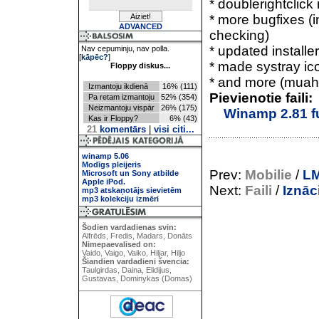
* doublerightclick 
* more bugfixes (i
ADVANCED
checking)
* updated installe
Nav cepuminju, nav polla.
[
kāpēc?
]
* made systray ico
Floppy diskus...
* and more (muah
Izmantoju ikdienā
16% (111)
Pievienotie faili:
Pa retam izmantoju
52% (354)
Neizmantoju vispār
26% (175)
Winamp 2.81 fu
Kas ir Floppy?
6% (43)
21
komentārs
|
visi citi...
winamp 5.06
Modīgs pleijeris
Prev:
Mobilie
/
LM
Microsoft un Sony atbilde
Apple iPod.
Next:
Faili
/
Iznāc
mp3 atskaņotājs sievietēm
mp3 kolekciju izmēri
Šodien vardadienas svin:
Alfrēds, Fredis, Madars, Donāts
Nimepaevalised on:
Vaido, Vaigo, Vaiko, Hiljar, Hiljo
Šiandien vardadieni švencia:
Taulgirdas, Daina, Elidijus,
Gustavas, Dominykas (Domas)