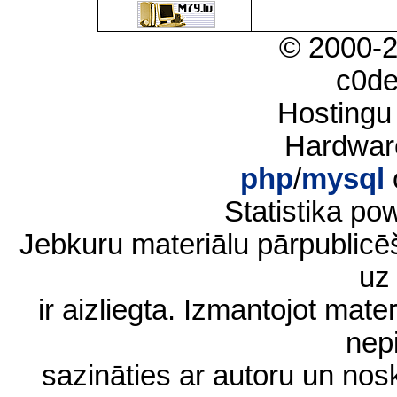
© 2000-
c0d
Hostingu
Hardwar
php
/
mysql
Statistika p
Jebkuru materiālu pārpublic
uz 
ir aizliegta. Izmantojot materi
nep
sazināties ar autoru un no