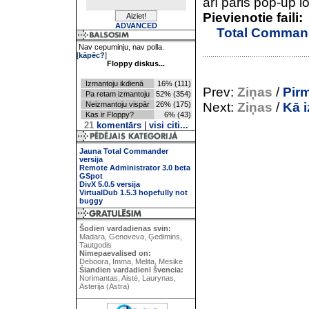
arī pāris pop-up l
Pievienotie faili:
ADVANCED
Total Comman
Nav cepuminju, nav polla.
[
kāpēc?
]
Floppy diskus...
Izmantoju ikdienā
16% (111)
Prev:
Ziņas
/
Pirm
Pa retam izmantoju
52% (354)
Neizmantoju vispār
26% (175)
Next:
Ziņas
/
Kā i
Kas ir Floppy?
6% (43)
21
komentārs
|
visi citi...
Jauna Total Commander
versija
Remote Administrator 3.0 beta
GSpot
DivX 5.0.5 versija
VirtualDub 1.5.3 hopefully not
buggy
Šodien vardadienas svin:
Madara, Genoveva, Ģedimins,
Tautgodis
Nimepaevalised on:
Deboora, Imma, Melita, Mesike
Šiandien vardadieni švencia:
Norimantas, Aistė, Laurynas,
Asterija (Astra)