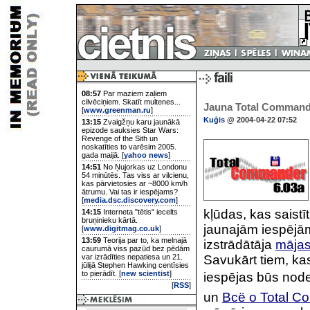
08:57
Par maziem zaļiem
cilvēciņiem. Skatīt multenes...
Jauna Total Commande
[
www.greenman.ru
]
Kuģis
@ 2004-04-22 07:52
13:15
Zvaigžņu karu jaunākā
epizode sauksies Star Wars:
Revenge of the Sith un
noskatīties to varēsim 2005.
gada maijā. [
yahoo news
]
14:51
No Ņujorkas uz Londonu
54 minūtēs. Tas viss ar vilcienu,
kas pārvietosies ar ~8000 km/h
ātrumu. Vai tas ir iespējams?
[
media.dsc.discovery.com
]
kļūdas, kas saistī
14:15
Interneta "tētis" iecelts
bruņinieku kārtā.
jaunajām iespējām
[
www.digitmag.co.uk
]
13:59
Teorija par to, ka melnajā
izstrādātāja
mājas
caurumā viss pazūd bez pēdām
var izrādīties nepatiesa un 21.
Savukārt tiem, k
jūlijā Stephen Hawking centīsies
to pierādīt. [
new scientist
]
iespējas būs node
[
RSS
]
un
Всё о Total 