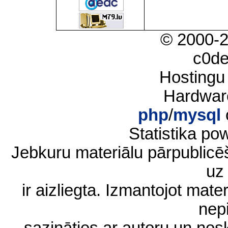
© 2000-
c0d
Hostingu
Hardwar
php
/
mysql
Statistika p
Jebkuru materiālu pārpublic
uz 
ir aizliegta. Izmantojot materi
nep