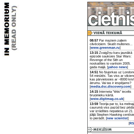
08:57
Par maziem zaļiem
cilvēciņiem. Skatīt multenes...
[
www.greenman.ru
]
13:15
Zvaigžņu karu jaunākā
epizode sauksies Star Wars:
Revenge of the Sith un
noskatīties to varēsim 2005.
gada maijā. [
yahoo news
]
14:51
No Ņujorkas uz London
54 minūtēs. Tas viss ar vilcien
kas pārvietosies ar ~8000 km/
ātrumu. Vai tas ir iespējams?
[
media.dsc.discovery.com
]
14:15
Interneta "tētis" iecelts
bruņinieku kārtā.
[
www.digitmag.co.uk
]
13:59
Teorija par to, ka melnaj
caurumā viss pazūd bez pēd
var izrādīties nepatiesa un 21.
jūlijā Stephen Hawking centīsi
to pierādīt. [
new scientist
]
[
RS