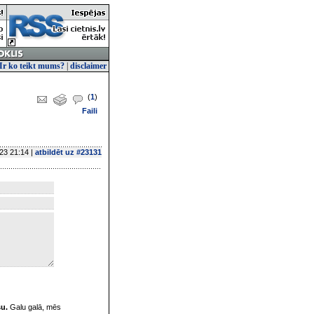
Ir ko teikt mums?
|
disclaimer
(
1
)
Faili
23 21:14 |
atbildēt uz #23131
su.
Galu galā, mēs