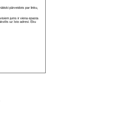
omātiski pārveidots par linku,
visiem jums ir viena epasta
rakstīts uz īsto adresi. Eku
v
s