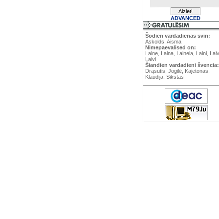
ADVANCED
Šodien vardadienas svin:
Askolds, Aisma
Nimepaevalised on:
Laine, Laina, Lainela, Laini, Lai
Laivi
Šiandien vardadieni švencia:
Drąsutis, Jogilė, Kajetonas,
Klaudija, Sikstas