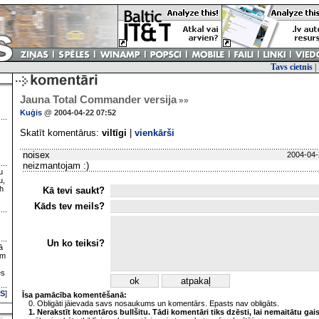
Tavs cietnis
|
Jauna Total Commander versija
»»
Kuģis
@ 2004-04-22 07:52
Skatīt komentārus:
viltīgi
|
vienkārši
noisex
2004-04-
neizmantojam :)
u
u,
h
Kā tevi saukt?
Kāds tev meils?
Un ko teiksi?
ā
ām
es
S
]
Īsa pamācība komentēšanā:
0. Obligāti jāievada savs nosaukums un komentārs. Epasts nav obligāts.
1. Nerakstīt komentāros bullšitu. Tādi komentāri tiks dzēsti, lai nemaitātu gai