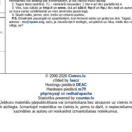
nevēlamies būt atbildīgi par komentāriem, jo tos raksta mūsu lasītāji.
2. Tagus lietot nedrīkst. T.i. - vienkārši nesanāks :) Visi
<
arī tiks parādīti kā
<
.
3. Viss, kas sākās ar
http://
un
www.
(kā arī
e2k://
,
ftp://
un
ftp.
) tiks daiļi un aut
uz kura varās uzklikšķināt un viss atvērsies jaunā logā.
4. Skatīt nullto, pirmo, otro, trešo un ceturto punktu.
P.S.
Emaili tiek pasargāti no spambotiem, kuri browsē webu un grābj tos ārā. Tagad, 
adrese -
no@spam.org
, taču, ja JavaScript ir ieslēgts, uzspiežot uz nika, meils tiks 
viltīgi, ne?
ve,
© 2000-2026
Cietnis.lv
.
c0ded by
laacz
Hostingu piedāvā
DEAC
Hardware piedāvā
m79
php
/
mysql
on
redhat
/
apache
Statistika powered by
counter.lv
Jebkuru materiālu pārpublicēšana vai izmantošana bez atsauces uz cietnis.l
ir aizliegta. Izmantojot materiālus no cietnis.lv, pirms to darīt, ir nepieciešam
sazināties ar autoru un noskaidrot izmantošanas noteikumus.