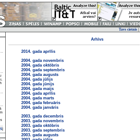
Tavs cietnis
|
Arhīvs
2014. gada aprīlis
2004. gada novembris
2004. gada oktōbris
2004. gada septembris
2004. gada augusts
u
2004. gada jūlijs
u,
h
2004. gada jūnijs
2004. gada maijs
2004. gada aprīlis
2004. gada marts
2004. gada februāris
2004. gada janvāris
ā
ām
2003. gada decembris
es
2003. gada novembris
2003. gada oktōbris
S
]
2003. gada septembris
2003. gada augusts
2003. gada jūlijs