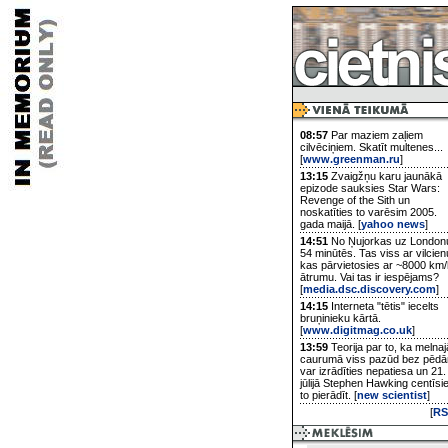
08:57
Par maziem zaļiem
cilvēciņiem. Skatīt multenes...
[
www.greenman.ru
]
13:15
Zvaigžņu karu jaunākā
epizode sauksies Star Wars:
Revenge of the Sith un
noskatīties to varēsim 2005.
gada maijā. [
yahoo news
]
14:51
No Ņujorkas uz London
54 minūtēs. Tas viss ar vilcien
kas pārvietosies ar ~8000 km/
ātrumu. Vai tas ir iespējams?
[
media.dsc.discovery.com
]
14:15
Interneta "tētis" iecelts
bruņinieku kārtā.
[
www.digitmag.co.uk
]
13:59
Teorija par to, ka melnaj
caurumā viss pazūd bez pēd
var izrādīties nepatiesa un 21.
jūlijā Stephen Hawking centīsi
to pierādīt. [
new scientist
]
[
RS