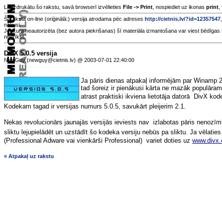
Lai izdrukātu šo rakstu, savā browserī izvēlieties
File -> Print
, nospiediet uz ikonas
print
,
Šī raksta on-line (oriģinālā:) versija atrodama pēc adreses
http://cietnis.lv/?id=12357547
nākusi.
Jebkura neautorizēta (bez autora piekrišanas) šī materiāla izmantošana var viest bēdīgas 
nedrīkst.
DivX 5.0.5 versija
NewGuy (newguy@cietnis.lv) @ 2003-07-01 22:40:00
Ja pāris dienas atpakaļ informējām par Winamp 2
tad šoreiz ir pienākusi kārta ne mazāk populāram
atrast praktiski ikviena lietotāja datorā  DivX ko
Kodekam tagad ir versijas numurs 5.0.5, savukārt pleijerim 2.1.
Nekas revolucionārs jaunajās versijās ieviests nav  izlabotas pāris nenozī
sliktu lejupielādēt un uzstādīt šo kodeka versiju nebūs pa sliktu. Ja vēlaties
(Professional Adware vai vienkārši Professional)  variet doties uz
www.divx
« Atpakaļ uz rakstu