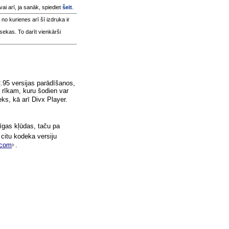
 vai arī, ja sanāk, spiediet
šeit
.
, no kurienes arī šī izdruka ir
sekas. To darīt vienkārši
.95 versijas parādīšanos,
 rīkam, kuru šodien var
deks, kā arī Divx Player.
mīgas kļūdas, taču pa
 citu kodeka versiju
.com
.