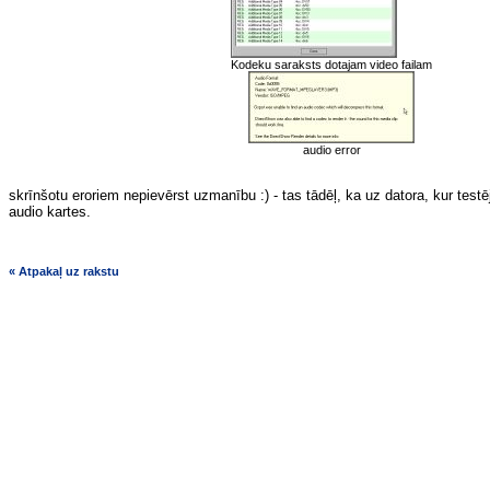
Kodeku saraksts dotajam video failam
audio error
skrīnšotu eroriem nepievērst uzmanību :) - tas tādēļ, ka uz datora, kur test
audio kartes.
« Atpakaļ uz rakstu