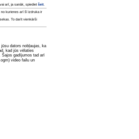
 vai arī, ja sanāk, spiediet
šeit
.
, no kurienes arī šī izdruka ir
sekas. To darīt vienkārši
 jūsu dators nobļaujas, ka
ad, kad jūs vēlaties
u. Šajos gadījumos tad arī
*.ogm) video failu un