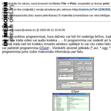
Lai izdrukātu šo rakstu, savā browserī izvēlieties
File -> Print
, nospiediet uz ikonas
print
,
Šī raksta on-line (oriģinālā:) versija atrodama pēc adreses
http://cietnis.lv/?id=12361932
nākusi.
Jebkura neautorizēta (bez autora piekrišanas) šī materiāla izmantošana var viest bēdīgas 
nedrīkst.
GSpot
Creator (creator@cietnis.lv) @ 2003-08-12 10:42:00
Nejauši uzdūros programmiņai, kura dažreiz var būt tīri noderīga brīžos, kad
atkal nav kāda video vai audio kodeka ... - šī programmiņa var noderēt arī t
uzzināt kādu tad īsti kodeku izmanto windovs spēlējot to vai citu video fail
var palīdzēt programmiņa
GSpot
. Vienkārši atveriet jebkādu (*.avi; *.ogg; 
programmiņa jums izdos maksimālu informāciju par failu.
GSpot