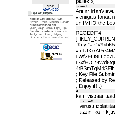
paliek :(
IndeusEx
ADVANCED
Arii ar IrfanViewu
vieniigais fonaa n
Šodien vardadienas svin:
un IMHO the best
Alfrēds, Fredis, Madars, Donāts
Nimepaevalised on:
...
Vaido, Vaigo, Vaiko, Hiljar, Hiljo
Šiandien vardadieni švencia:
REGEDIT4
Taulgirdas, Daina, Elidijus,
Gustavas, Dominykas (Domas)
[HKEY_CURRENT
"Key "="0V9xbK
vfeLJXx/AtYe4
LWf2EIu9Luqo
ISxfHOi28Wd8tq
4tBSmTqM4SElh
; Key File Submi
; Released by Re
; Enjoy it! :)
AB
kam vispaar taadi
CooLynX
viirusu izplatiit
uzzin, ka ir klj