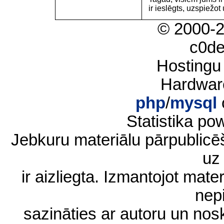
ir ieslēgts, uzspiežot 
© 2000-
c0d
Hostingu
Hardwar
php
/
mysql
Statistika p
Jebkuru materiālu pārpublic
uz 
ir aizliegta. Izmantojot materi
nep
sazināties ar autoru un no