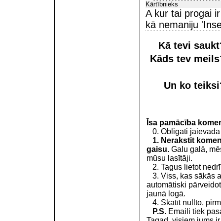
Kārtībnieks
A kur tai progai 
kā nemaniju 'Inse
Kā tevi sauk
Kāds tev meil
Un ko teiks
Īsa pamācība kome
0. Obligāti jāievada
1. Nerakstīt koment
gaisu.
Galu galā, mēs
mūsu lasītāji.
2. Tagus lietot nedrīk
3. Viss, kas sākās 
automātiski pārveidot
jaunā logā.
4. Skatīt nullto, pirm
P.S.
Emaili tiek pa
Tagad, visiem jums i