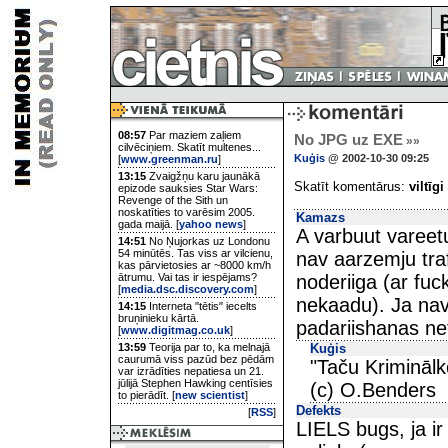
08:57
Par maziem zaļiem
No JPG uz EXE
»»
cilvēciņiem. Skatīt multenes...
Kuģis
@ 2002-10-30 09:25
[
www.greenman.ru
]
13:15
Zvaigžņu karu jaunākā
Skatīt komentārus:
viltīgi
epizode sauksies Star Wars:
Revenge of the Sith un
noskatīties to varēsim 2005.
Kamazs
gada maijā. [
yahoo news
]
A varbuut vareetu
14:51
No Ņujorkas uz Londonu
54 minūtēs. Tas viss ar vilcienu,
nav aarzemju traf
kas pārvietosies ar ~8000 km/h
ātrumu. Vai tas ir iespējams?
noderiiga (ar fu
[
media.dsc.discovery.com
]
nekaadu). Ja nav
14:15
Interneta "tētis" iecelts
bruņinieku kārtā.
padariishanas ne
[
www.digitmag.co.uk
]
13:59
Teorija par to, ka melnajā
Kuģis
caurumā viss pazūd bez pēdām
"Taču Krimināl
var izrādīties nepatiesa un 21.
jūlijā Stephen Hawking centīsies
(c) O.Benders
to pierādīt. [
new scientist
]
Defekts
[
RSS
]
LIELS bugs, ja ir 