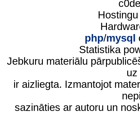
c0d
Hostingu
Hardwar
php
/
mysql
Statistika p
Jebkuru materiālu pārpublic
uz 
ir aizliegta. Izmantojot materi
nep
sazināties ar autoru un no