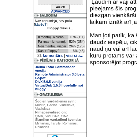
Ļaudīm ar vāji att
pieejams šīs prog
ADVANCED
diezgan vienkārši
laikam iznāk arī j
Nav cepuminju, nav polla.
[
kāpēc?
]
Floppy diskus...
Man ļoti patīk, k
Izmantoju ikdienā
16% (111)
daudz iespēju, ci
Pa retam izmantoju
52% (354)
Neizmantoju vispār
26% (175)
naudiņu vai arī l
Kas ir Floppy?
6% (43)
kuru protams var a
21
komentārs
|
visi citi...
sponsorējot progr
Jauna Total Commander
versija
Remote Administrator 3.0 beta
GSpot
DivX 5.0.5 versija
VirtualDub 1.5.3 hopefully not
buggy
Šodien vardadienas svin:
Mudīte, Gotlibs, Vladislavs,
Vladislava
Nimepaevalised on:
Silvia, Silvi, Silva, Silve
Šiandien vardadieni švencia:
Mintartas, Tarvilė, Romanas,
Rolandas