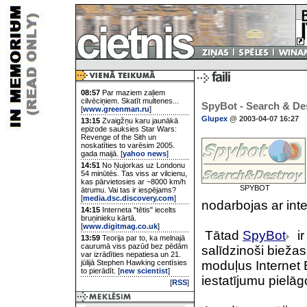
08:57
Par maziem zaļiem
cilvēciņiem. Skatīt multenes...
SpyBot - Search & De
[
www.greenman.ru
]
Glupex
@ 2003-04-07 16:27
13:15
Zvaigžņu karu jaunākā
epizode sauksies Star Wars:
Revenge of the Sith un
noskatīties to varēsim 2005.
gada maijā. [
yahoo news
]
14:51
No Ņujorkas uz Londonu
54 minūtēs. Tas viss ar vilcienu,
kas pārvietosies ar ~8000 km/h
SPYBOT
ātrumu. Vai tas ir iespējams?
[
media.dsc.discovery.com
]
nodarbojas ar inte
14:15
Interneta "tētis" iecelts
bruņinieku kārtā.
[
www.digitmag.co.uk
]
Tātad
SpyBot
ir
13:59
Teorija par to, ka melnajā
caurumā viss pazūd bez pēdām
salīdzinoši bieža
var izrādīties nepatiesa un 21.
jūlijā Stephen Hawking centīsies
moduļus Internet 
to pierādīt. [
new scientist
]
iestatījumu pielāg
[
RSS
]