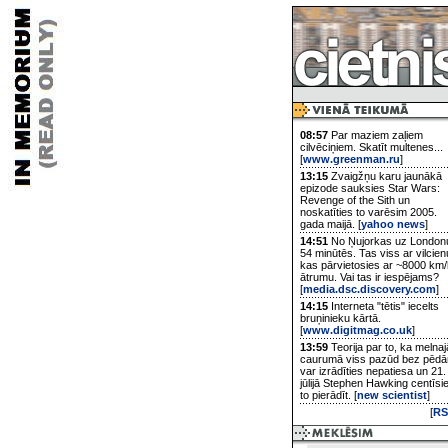
08:57
Par maziem zaļiem
cilvēciņiem. Skatīt multenes...
[
www.greenman.ru
]
13:15
Zvaigžņu karu jaunākā
epizode sauksies Star Wars:
Revenge of the Sith un
noskatīties to varēsim 2005.
gada maijā. [
yahoo news
]
14:51
No Ņujorkas uz London
54 minūtēs. Tas viss ar vilcien
kas pārvietosies ar ~8000 km/
ātrumu. Vai tas ir iespējams?
[
media.dsc.discovery.com
]
14:15
Interneta "tētis" iecelts
bruņinieku kārtā.
[
www.digitmag.co.uk
]
13:59
Teorija par to, ka melnaj
caurumā viss pazūd bez pēd
var izrādīties nepatiesa un 21.
jūlijā Stephen Hawking centīsi
to pierādīt. [
new scientist
]
[
RS