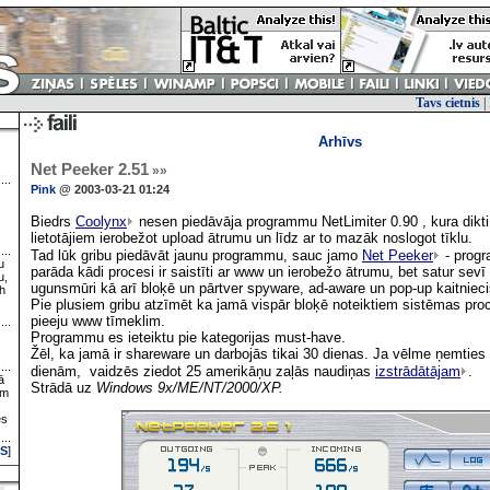
Tavs cietnis
|
Arhīvs
Net Peeker 2.51
»»
Pink
@ 2003-03-21 01:24
Biedrs
Coolynx
nesen piedāvāja programmu NetLimiter 0.90 , kura dik
lietotājiem ierobežot upload ātrumu un līdz ar to mazāk noslogot tīklu.
Tad lūk gribu piedāvāt jaunu programmu, sauc jamo
Net Peeker
- progr
u
parāda kādi procesi ir saistīti ar www un ierobežo ātrumu, bet satur sevī 
u,
ugunsmūri kā arī bloķē un pārtver spyware, ad-aware un pop-up kaitniec
h
Pie plusiem gribu atzīmēt ka jamā vispār bloķē noteiktiem sistēmas p
pieeju www tīmeklim.
Programmu es ieteiktu pie kategorijas must-have.
Žēl, ka jamā ir shareware un darbojās tikai 30 dienas. Ja vēlme ņemties a
dienām, vaidzēs ziedot 25 amerikāņu zaļās naudiņas
izstrādātājam
.
ā
Strādā uz
Windows 9x/ME/NT/2000/XP.
ām
es
S
]