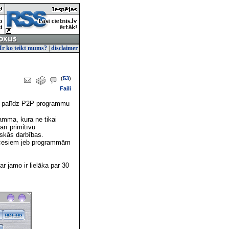
Ir ko teikt mums?
|
disclaimer
(
53
)
Faili
ti palīdz P2P programmu
amma, kura ne tikai
arī primitīvu
iskās darbības.
rocesiem jeb programmām
r jamo ir lielāka par 30