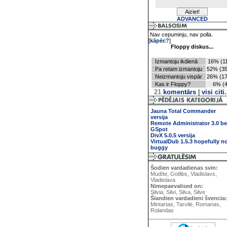
ADVANCED
Nav cepuminju, nav polla.
[
kāpēc?
]
Floppy diskus...
Izmantoju ikdienā
16% (11
Pa retam izmantoju
52% (35
Neizmantoju vispār
26% (17
Kas ir Floppy?
6% (4
21
komentārs
|
visi citi.
Jauna Total Commander
versija
Remote Administrator 3.0 be
GSpot
DivX 5.0.5 versija
VirtualDub 1.5.3 hopefully n
buggy
Šodien vardadienas svin:
Mudīte, Gotlibs, Vladislavs,
Vladislava
Nimepaevalised on:
Silvia, Silvi, Silva, Silve
Šiandien vardadieni švencia:
Mintartas, Tarvilė, Romanas,
Rolandas