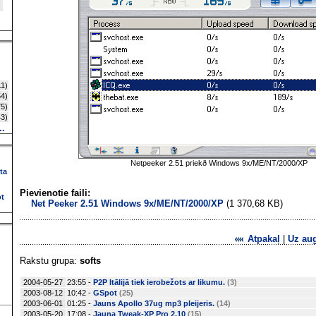
1)
4)
5)
3)
..
Netpeeker 2.51 priekð Windows 9x/ME/NT/2000/XP
ta
Pievienotie faili:
ot
Net Peeker 2.51 Windows 9x/ME/NT/2000/XP
(1 370,68 KB)
Atpakaļ
|
Uz au
Rakstu grupa:
softs
2004-05-27
23:55 -
P2P Itālijā tiek ierobežots ar likumu.
(3)
2003-08-12
10:42 -
GSpot
(25)
2003-06-01
01:25 -
Jauns Apollo 37ug mp3 pleijeris.
(14)
2003-05-20
17:08 -
Jauna Tweak-XP Pro 2.10
(15)