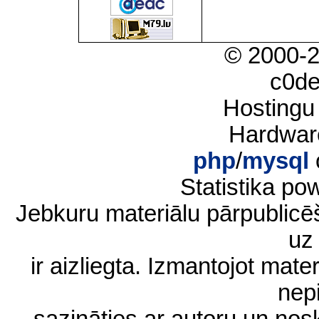
© 2000-
c0d
Hostingu
Hardwar
php
/
mysql
Statistika p
Jebkuru materiālu pārpublic
uz 
ir aizliegta. Izmantojot materi
nep