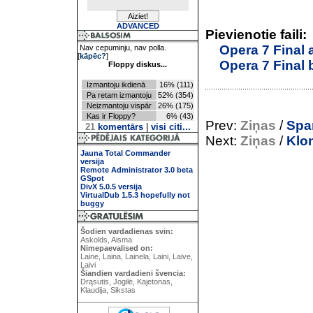
ADVANCED
Pievienotie faili:
Opera 7 Final 
Nav cepuminju, nav polla.
[
kāpēc?
]
Opera 7 Final
Floppy diskus...
Izmantoju ikdienā
16% (111)
Pa retam izmantoju
52% (354)
Neizmantoju vispār
26% (175)
Kas ir Floppy?
6% (43)
Prev:
Ziņas
/
Spa
21
komentārs
|
visi citi...
Next:
Ziņas
/
Klo
Jauna Total Commander
versija
Remote Administrator 3.0 beta
GSpot
DivX 5.0.5 versija
VirtualDub 1.5.3 hopefully not
buggy
Šodien vardadienas svin:
Askolds, Aisma
Nimepaevalised on:
Laine, Laina, Lainela, Laini, Laive,
Laivi
Šiandien vardadieni švencia:
Drąsutis, Jogilė, Kajetonas,
Klaudija, Sikstas