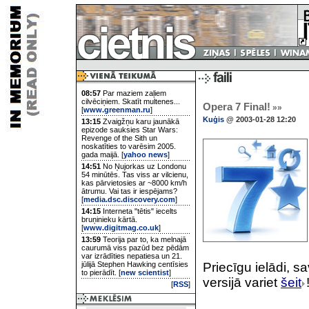
08:57
Par maziem zaļiem
cilvēciņiem. Skatīt multenes...
Opera 7 Final!
»»
[
www.greenman.ru
]
Kuģis
@ 2003-01-28 12:20
13:15
Zvaigžņu karu jaunākā
epizode sauksies Star Wars:
Revenge of the Sith un
noskatīties to varēsim 2005.
gada maijā. [
yahoo news
]
14:51
No Ņujorkas uz Londonu
54 minūtēs. Tas viss ar vilcienu,
kas pārvietosies ar ~8000 km/h
ātrumu. Vai tas ir iespējams?
[
media.dsc.discovery.com
]
14:15
Interneta "tētis" iecelts
bruņinieku kārtā.
[
www.digitmag.co.uk
]
13:59
Teorija par to, ka melnajā
caurumā viss pazūd bez pēdām
var izrādīties nepatiesa un 21.
jūlijā Stephen Hawking centīsies
Priecīgu ielādi, sa
to pierādīt. [
new scientist
]
versijā variet
šeit
[
RSS
]