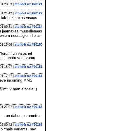
31 20:53 |
atbildēt uz #20121
31 21:42 |
atbildēt uz #20122
g tak bezmaxas visaas
01 09:31 |
atbildēt uz #20134
 nau jaamaxaa muusdienaas
sawiem nedraugiem lielas
01 15:06 |
atbildēt uz #20150
/forumi un visos iet
rii] chatu vai forumu
01 15:07 |
atbildēt uz #20151
01 17:47 |
atbildēt uz #20161
trieve incoming MMS
@lmt.lv man aizgaja :)
01 21:07 |
atbildēt uz #20163
 mms un dabuu parametrus
02 00:42 |
atbildēt uz #20166
pirmais variants, nav