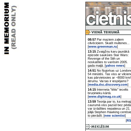
08:57
Par maziem zaļiem
cilvēciņiem. Skatīt multenes...
[
www.greenman.ru
]
13:15
Zvaigžņu karu jaunākā
epizode sauksies Star Wars:
Revenge of the Sith un
noskatīties to varēsim 2005.
gada maijā. [
yahoo news
]
14:51
No Ņujorkas uz London
54 minūtēs. Tas viss ar vilcien
kas pārvietosies ar ~8000 km/
ātrumu. Vai tas ir iespējams?
[
media.dsc.discovery.com
]
14:15
Interneta "tētis" iecelts
bruņinieku kārtā.
[
www.digitmag.co.uk
]
13:59
Teorija par to, ka melnaj
caurumā viss pazūd bez pēd
var izrādīties nepatiesa un 21.
jūlijā Stephen Hawking centīsi
to pierādīt. [
new scientist
]
[
RS