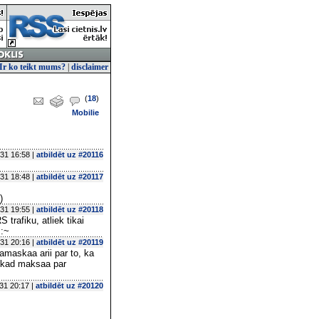
Ir ko teikt mums?
|
disclaimer
(
18
)
Mobilie
31 16:58 |
atbildēt uz #20116
31 18:48 |
atbildēt uz #20117
)
31 19:55 |
atbildēt uz #20118
trafiku, atliek tikai
s:~
31 20:16 |
atbildēt uz #20119
aamaskaa arii par to, ka
a, kad maksaa par
31 20:17 |
atbildēt uz #20120