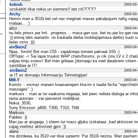
kobish
2003-03-
uzskaitiiti tikai nokia un siemens!! bet citi?!?!?!?
Archy
2003-03-
Hemm man a 3510i bet vel nav meginati maxas pakalpojumi nafig vaja
malaas... :)
ailzz
2003-04-
nu liels priexx par lmt.. progress.... maxa gan sux, bet nu par ko gan
ve,
:)) enivej labs wariants: no kaukada darba mobila(apmaxa darbs) suuti 
lielas mms :)))
ein$teinZ
2003-04-
Njaa.. forshi! Bet man C55 - vajadzeeja tomeer pakraat S55 :)
OffTopic -> Šai lapai truukst WAP chats/forums, jo cik zinu LV ir 2 chati
valjaa tiinju sviesc! Bet man gribaas [domaaju ka veel daudziem citiem a
saistiibaa ar IT!
ein$teinZ
2003-04-
ar IT es domaaju Informaaciju Tehnologijas!
MM-Y
2003-04-
Korists :: vismaz manam kraasainajam klucim ir taada fiicha "reject/re
messages" :)
markuss :: man ar no saakuma negaaja, bet peec neliela dialoga ar info
raxta autoram :: var pievienot mobiljkas:
Nokia: 3530,
Sony Ericsson: p800, T300, T310, T68i
Markuss
2003-04-
Paldies :))
Man jau ar aizgaaja :) shiem tur mazs gljuks izskataas ,kad aktivizee
vajag veelreiz aktivizeet gprs :))
alans
2003-04-
me dzirdeeja, ka 3510 var tikai sanjemt. Par 3510i nezinu. Man pasham 