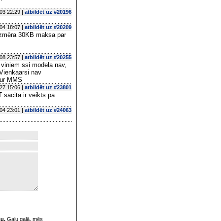
03 22:29 |
atbildēt uz #20196
04 18:07 |
atbildēt uz #20209
 izmēra 30KB maksa par
08 23:57 |
atbildēt uz #20255
 viniem ssi modela nav,
 Vienkaarsi nav
ztur MMS
27 15:06 |
atbildēt uz #23801
sacita ir veikts pa
04 23:01 |
atbildēt uz #24063
su.
Galu galā, mēs