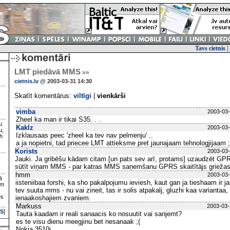
Tavs cietnis
|
LMT piedāvā MMS
»»
cietnis.lv
@ 2003-03-31 14:30
Skatīt komentārus:
viltīgi
|
vienkārši
vimba
2003-03-
Zheel ka man ir tikai S35. . .
u
Kaklz
2003-03-
u,
Izklausaas peec 'zheel ka tev nav pelmenju' ..
h
a ja nopietni, tad priecee LMT attieksme pret jaunajaam tehnologjijaam ;
Korists
2003-03-
Jauki. Ja gribēšu kādam citam [un pats sev arī, protams] uzaudzēt GPRS 
sūtīt viņam MMS - par katras MMS saņemšanu GPRS skaitītājs grieža
hmm
2003-03-
ā
iisteniibaa forshi, ka sho pakalpojumu ieviesh, kaut gan ja tieshaam ir j
ām
tev suuta mms - nu vai zineit, tas ir solis atpakalj, gluzhi kaa varianta
es
ienaakoshajiem zvaniem.
Markuss
2003-03-
S
]
Tauta kaadam ir reali sanaacis ko nosuutit vai sanjemt?
es te visu dienu meegjinu bet nesanaak ;(
Nokia 3510i