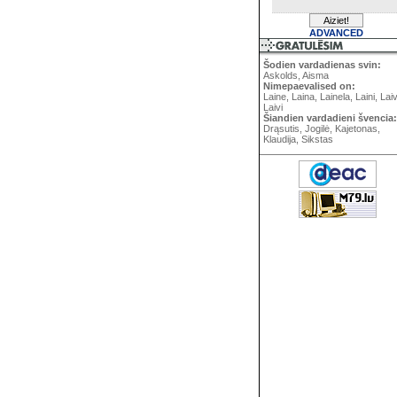
ADVANCED
Šodien vardadienas svin:
Askolds, Aisma
Nimepaevalised on:
Laine, Laina, Lainela, Laini, Lai
Laivi
Šiandien vardadieni švencia:
Drąsutis, Jogilė, Kajetonas,
Klaudija, Sikstas