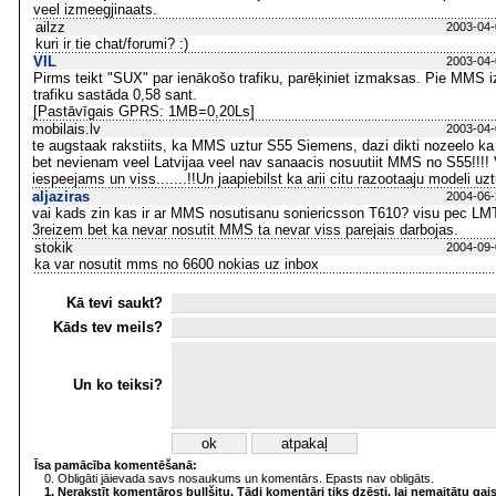
veel izmeegjinaats.
ailzz
2003-04-
kuri ir tie chat/forumi? :)
VIL
2003-04-
Pirms teikt "SUX" par ienākošo trafiku, parēķiniet izmaksas. Pie MMS
trafiku sastāda 0,58 sant.
[Pastāvīgais GPRS: 1MB=0,20Ls]
mobilais.lv
2003-04-
te augstaak rakstiits, ka MMS uztur S55 Siemens, dazi dikti nozeelo ka
bet nevienam veel Latvijaa veel nav sanaacis nosuutiit MMS no S55!!!!
iespeejams un viss.......!!Un jaapiebilst ka arii citu razootaaju modeli u
aljaziras
2004-06-
vai kads zin kas ir ar MMS nosutisanu soniericsson T610? visu pec LMT 
3reizem bet ka nevar nosutit MMS ta nevar viss parejais darbojas.
stokik
2004-09-
ka var nosutit mms no 6600 nokias uz inbox
Kā tevi saukt?
Kāds tev meils?
Un ko teiksi?
Īsa pamācība komentēšanā:
0. Obligāti jāievada savs nosaukums un komentārs. Epasts nav obligāts.
1. Nerakstīt komentāros bullšitu. Tādi komentāri tiks dzēsti, lai nemaitātu gai