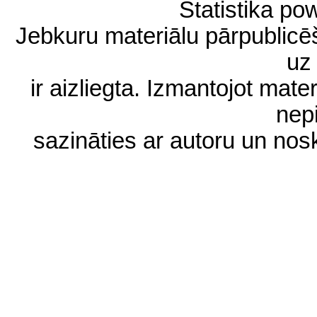
Statistika p
Jebkuru materiālu pārpublic
uz 
ir aizliegta. Izmantojot materi
nep
sazināties ar autoru un no