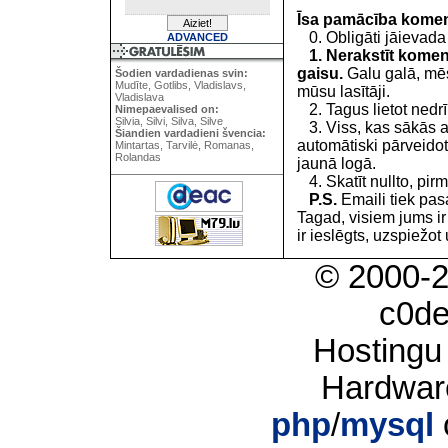
Īsa pamācība kome
0. Obligāti jāievada
ADVANCED
1. Nerakstīt koment
gaisu.
Galu galā, mēs
Šodien vardadienas svin:
Mudīte, Gotlibs, Vladislavs,
mūsu lasītāji.
Vladislava
2. Tagus lietot nedrīk
Nimepaevalised on:
Silvia, Silvi, Silva, Silve
3. Viss, kas sākās 
Šiandien vardadieni švencia:
automātiski pārveidot
Mintartas, Tarvilė, Romanas,
Rolandas
jaunā logā.
4. Skatīt nullto, pirm
P.S.
Emaili tiek pa
Tagad, visiem jums i
ir ieslēgts, uzspiežot 
© 2000-
c0d
Hostingu
Hardwar
php
/
mysql