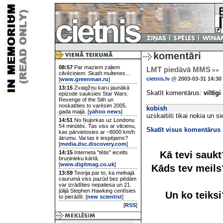
08:57
Par maziem zaļiem
LMT piedāvā MMS
»»
cilvēciņiem. Skatīt multenes...
cietnis.lv
@ 2003-03-31 14:30
[
www.greenman.ru
]
13:15
Zvaigžņu karu jaunākā
Skatīt komentārus:
viltīgi
epizode sauksies Star Wars:
Revenge of the Sith un
noskatīties to varēsim 2005.
kobish
gada maijā. [
yahoo news
]
uzskaitiiti tikai nokia un s
14:51
No Ņujorkas uz Londonu
54 minūtēs. Tas viss ar vilcienu,
Skatīt visus komentārus
kas pārvietosies ar ~8000 km/h
ātrumu. Vai tas ir iespējams?
[
media.dsc.discovery.com
]
Kā tevi sauk
14:15
Interneta "tētis" iecelts
bruņinieku kārtā.
[
www.digitmag.co.uk
]
Kāds tev meil
13:59
Teorija par to, ka melnajā
caurumā viss pazūd bez pēdām
var izrādīties nepatiesa un 21.
jūlijā Stephen Hawking centīsies
Un ko teiks
to pierādīt. [
new scientist
]
[
RSS
]