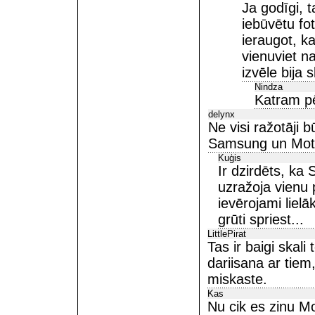
Ja godīgi, 
iebūvētu fo
ieraugot, k
vienuviet n
izvēle bija 
Nindza
Katram pē
delynx
Ne visi ražotāji 
Samsung un Moto
Kuģis
Ir dzirdēts, k
uzražoja vienu 
ievērojami liel
grūti spriest...
LittlePirat
Tas ir baigi skali 
dariisana ar tiem,
miskaste.
Kas
Nu cik es zinu Mo