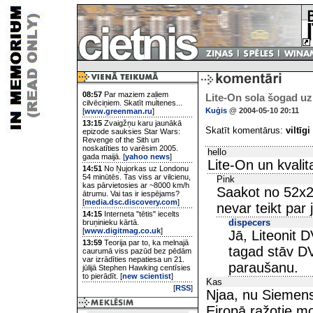
08:57
Par maziem zaļiem
Lite-On sola šogad uzr
cilvēciņiem. Skatīt multenes...
Kuģis
@ 2004-05-10 20:11
[
www.greenman.ru
]
13:15
Zvaigžņu karu jaunākā
Skatīt komentārus:
viltīgi
epizode sauksies Star Wars:
Revenge of the Sith un
noskatīties to varēsim 2005.
hello
gada maijā. [
yahoo news
]
Lite-On un kvalita
14:51
No Ņujorkas uz Londonu
54 minūtēs. Tas viss ar vilcienu,
Pink
kas pārvietosies ar ~8000 km/h
Saakot no 52x24
ātrumu. Vai tas ir iespējams?
[
media.dsc.discovery.com
]
nevar teikt par 
14:15
Interneta "tētis" iecelts
dispecers
bruņinieku kārtā.
[
www.digitmag.co.uk
]
Jā, Liteonit 
13:59
Teorija par to, ka melnajā
tagad stāv D
caurumā viss pazūd bez pēdām
var izrādīties nepatiesa un 21.
paraušanu.
jūlijā Stephen Hawking centīsies
to pierādīt. [
new scientist
]
Kas
[
RSS
]
Njaa, nu Siemens
Eiropā ražotie mo