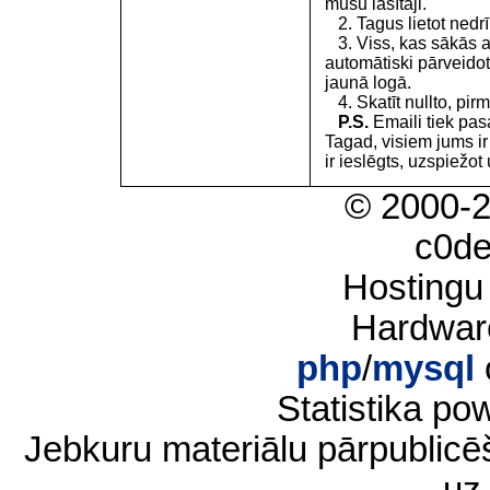
mūsu lasītāji.
2. Tagus lietot nedrīk
3. Viss, kas sākās 
automātiski pārveidot
jaunā logā.
4. Skatīt nullto, pirm
P.S.
Emaili tiek pa
Tagad, visiem jums i
ir ieslēgts, uzspiežot 
© 2000-
c0d
Hostingu
Hardwar
php
/
mysql
Statistika p
Jebkuru materiālu pārpublic