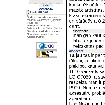
konkurētspējīgi. 
ADVANCED
mazāk attīstītas
krāsu ekrāniem 
Šodien vardadienas svin:
un pārādās arō 2
Madara, Genoveva, Ģedimins,
Tautgodis
darīt.
Nimepaevalised on:
Deboora, Imma, Melita, Mesike
anonymous
Šiandien vardadieni švencia:
Norimantas, Aistė, Laurynas,
man gan kaut kā
Asterija (Astra)
labu, ergonomisk
neizskatās pēc 
dispecers
Tā jau tas ir par
tālruni, jo citiem 
pieklibo, kaut va
T610 vai kāds sa
LG G7050 ra savu
respekts man ir 
P900. Nemaz neru
aksesuāru problē
aparātiem.
Use Nokia and h