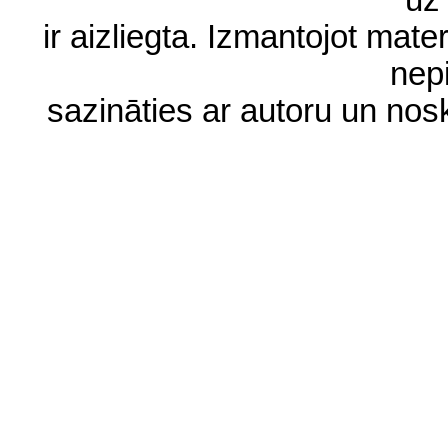
uz 
ir aizliegta. Izmantojot materi
nep
sazināties ar autoru un no