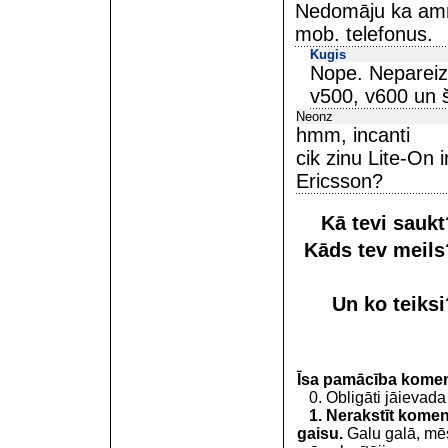
Nedomāju ka amrik
mob. telefonus.
Kugis
Nope. Nepareiz
v500, v600 un š
Neonz
hmm, incanti
cik zinu Lite-On 
Ericsson?
Kā tevi sauk
Kāds tev meil
Un ko teiks
Īsa pamācība kome
0. Obligāti jāievada
1. Nerakstīt koment
gaisu.
Galu galā, mēs