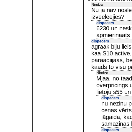
Nindza
Nu ja nav nosl
izveeleejies?
dispecers
6230 un nesk
apmierinaats
dispecers
agraak biju lie
kaa S10 active,
paraadiijaas, be
kaads to visu p
Nindza
Mjaa, no taad
overpricings 
lietoju s55 u
dispecers
nu nezinu p
cenas vērts
jāgaida, k
samazinās k
dispecers