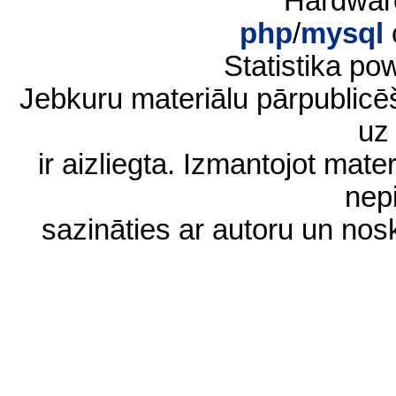
Hardwar
php
/
mysql
Statistika p
Jebkuru materiālu pārpublic
uz 
ir aizliegta. Izmantojot materi
nep
sazināties ar autoru un no