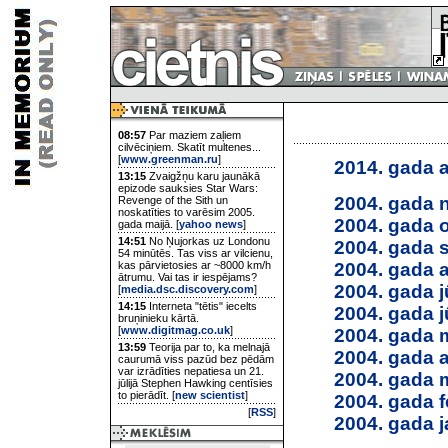
08:57
Par maziem zaļiem
cilvēciņiem. Skatīt multenes...
[
www.greenman.ru
]
2014. gada a
13:15
Zvaigžņu karu jaunākā
epizode sauksies Star Wars:
2004. gada 
Revenge of the Sith un
noskatīties to varēsim 2005.
2004. gada 
gada maijā. [
yahoo news
]
14:51
No Ņujorkas uz Londonu
2004. gada 
54 minūtēs. Tas viss ar vilcienu,
2004. gada 
kas pārvietosies ar ~8000 km/h
ātrumu. Vai tas ir iespējams?
2004. gada jū
[
media.dsc.discovery.com
]
14:15
Interneta "tētis" iecelts
2004. gada j
bruņinieku kārtā.
[
www.digitmag.co.uk
]
2004. gada 
13:59
Teorija par to, ka melnajā
2004. gada a
caurumā viss pazūd bez pēdām
var izrādīties nepatiesa un 21.
2004. gada 
jūlijā Stephen Hawking centīsies
to pierādīt. [
new scientist
]
2004. gada f
[
RSS
]
2004. gada j