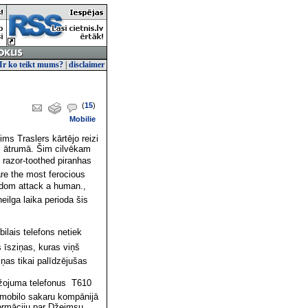
Ir ko teikt mums?
|
disclaimer
(
15
)
Mobilie
ims Traslers kārtējo reizi
as ātrumā. Šim cilvēkam
e razor-toothed piranhas
re the most ferocious
eldom attack a human.,
eilga laika perioda šis
ilais telefons netiek
 īsziņas, kuras viņš
iņas tikai palīdzējušas
ojuma telefonus  T610
s mobilo sakaru kompānijā
nformāciju par Džeimsu