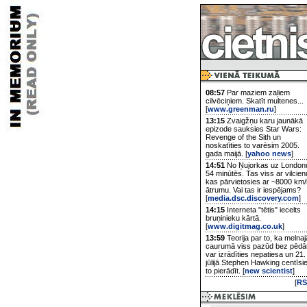
08:57
Par maziem zaļiem
cilvēciņiem. Skatīt multenes...
[
www.greenman.ru
]
13:15
Zvaigžņu karu jaunākā
epizode sauksies Star Wars:
Revenge of the Sith un
noskatīties to varēsim 2005.
gada maijā. [
yahoo news
]
14:51
No Ņujorkas uz London
54 minūtēs. Tas viss ar vilcien
kas pārvietosies ar ~8000 km/
ātrumu. Vai tas ir iespējams?
[
media.dsc.discovery.com
]
14:15
Interneta "tētis" iecelts
bruņinieku kārtā.
[
www.digitmag.co.uk
]
13:59
Teorija par to, ka melnaj
caurumā viss pazūd bez pēd
var izrādīties nepatiesa un 21.
jūlijā Stephen Hawking centīsi
to pierādīt. [
new scientist
]
[
RS