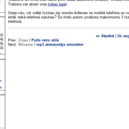
Tralseru var atrast viņa
mājas lapā
.
Starp citu, cik vidēji īsziņas jūs nosūta ikdienas no mobilā telefona un va
ērtāk nekā telefona sarunas? Šo rindu autors uzraksta maksimums 3 īs
telefonā.
1)
Atpakaļ
|
Uz au
4)
Prev:
Ziņas
/
Pults retro stilā
5)
Next:
Winamp
/
mp3 atskaņotājs sievietēm
3)
..
u
ns