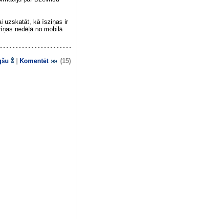
i uzskatāt, kā īsziņas ir
ziņas nedēļā no mobilā
gšu
|
Komentēt
(15)