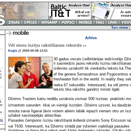
Tavs cietnis
|
Arhīvs
Vēl viens īszīņu rakstīšanas rekords
»»
Kuģis
@ 2004-05-08 13:51
30 gadus vecais Lielbritānijas iedzīvotājs Dže
ir sasniedzis jaunu rekordu īsziņu rakstīšan
izdevies uzrakstīt tik vienkāršu tekstu kā Th
u
of the genera Serrasalmus and Pygocentrus a
u,
h
freshwater fish in the world. In reality they s
nieka 67 sekundēs. Interesanti, ka vēl pirms n
teksts tika rakstīts gandrīz minūti ilgāk.
Džeims Traslers katru nedēļu uzraksta vismaz 500 īsziņas  praktiski mob
ā
izmantots sarunām  tikai un vienīgi īsziņām. Džeims uzsver, ka daudzās
ām
nosūta savai līgavai ļāvis viņiem abiem labāk iepazīt vienam otru un īsz
es
uzlabot savstarpējās attiecības.
Pasaules čempions īsziņu rakstīšanā ikdienā izmanto Sony Ericsson raž
S
]
vai T630. Interesanti, ka Džeims strādā par inženieri vadošajā pasaule
Vodafone un firma tikai nākot pretī šādai darbinieku izklaidei. Sīkāku i