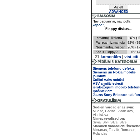
ADVANCED
Nav cepuminju, nav polla.
[
kāpēc?
]
Floppy diskus...
Izmantoju ikdienā
16% (11
Pa retam izmantoju
52% (35
Neizmantoju vispār
26% (17
Kas ir Floppy?
6% (4
21
komentārs
|
visi citi.
Siemens telefonu defekts
Siemens un Nokia mobilie
jaunumi
Xelibri vairs nebūs!
ASV armijā ieviesti
ierobežojumi mobilo telefon
īpašniekiem
Jauns Sony Ericsson telefo
Šodien vardadienas svin:
Mudīte, Gotlibs, Vladislavs,
Vladislava
Nimepaevalised on:
Silvia, Silvi, Silva, Silve
Šiandien vardadieni švencia:
Mintartas, Tarvilė, Romanas,
Rolandas