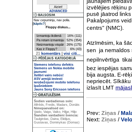
jaunajiem piedāv
izvēlējies rēķinu 
ADVANCED
pusē jāatrod links
Pakalpojums veid
Nav cepuminju, nav polla.
[
kāpēc?
]
centrs" (NMC).
Floppy diskus...
Izmantoju ikdienā
16% (111)
Pa retam izmantoju
52% (354)
Atzīmēsim, ka šā
Neizmantoju vispār
26% (175)
Kas ir Floppy?
6% (43)
sen  ja nemaldos 
21
komentārs
|
visi citi...
nepilnvērtīga  ti
Siemens telefonu defekts
bez iespējas sama
Siemens un Nokia mobilie
jaunumi
bija augsta. E-rē
Xelibri vairs nebūs!
ASV armijā ieviesti
nepriecēt. Sīkāku
ierobežojumi mobilo telefonu
īpašniekiem
izlasīt LMT
mājas
Jauns Sony Ericsson telefons
Šodien vardadienas svin:
Alfrēds, Fredis, Madars, Donāts
Nimepaevalised on:
Vaido, Vaigo, Vaiko, Hiljar, Hiljo
Prev:
Ziņas
/
Mal
Šiandien vardadieni švencia:
Next:
Ziņas
/
Vel
Taulgirdas, Daina, Elidijus,
Gustavas, Dominykas (Domas)