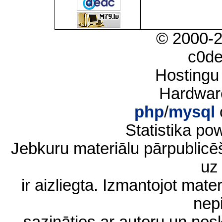
© 2000-
c0d
Hostingu
Hardwar
php
/
mysql
Statistika p
Jebkuru materiālu pārpublic
uz 
ir aizliegta. Izmantojot materi
nep