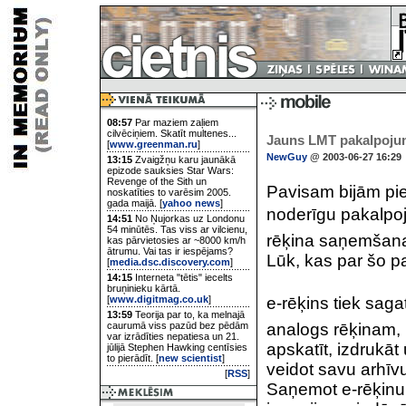
08:57
Par maziem zaļiem
cilvēciņiem. Skatīt multenes...
Jauns LMT pakalpoju
[
www.greenman.ru
]
NewGuy
@ 2003-06-27 16:29
13:15
Zvaigžņu karu jaunākā
epizode sauksies Star Wars:
Revenge of the Sith un
Pavisam bijām piem
noskatīties to varēsim 2005.
gada maijā. [
yahoo news
]
noderīgu pakalpoj
14:51
No Ņujorkas uz Londonu
54 minūtēs. Tas viss ar vilcienu,
rēķina saņemšana
kas pārvietosies ar ~8000 km/h
ātrumu. Vai tas ir iespējams?
Lūk, kas par šo p
[
media.dsc.discovery.com
]
14:15
Interneta "tētis" iecelts
bruņinieku kārtā.
[
www.digitmag.co.uk
]
e-rēķins tiek sag
13:59
Teorija par to, ka melnajā
caurumā viss pazūd bez pēdām
analogs rēķinam, k
var izrādīties nepatiesa un 21.
apskatīt, izdrukāt
jūlijā Stephen Hawking centīsies
to pierādīt. [
new scientist
]
veidot savu arhīvu
[
RSS
]
Saņemot e-rēķinu,