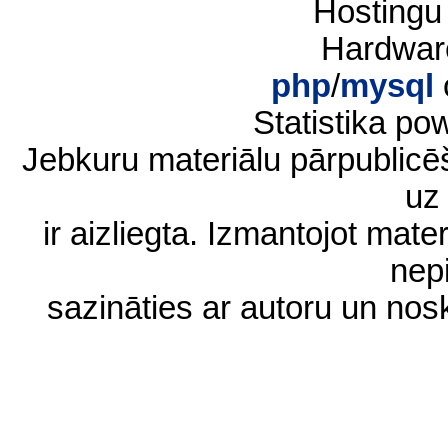
Hostingu
Hardwar
php
/
mysql
Statistika p
Jebkuru materiālu pārpublic
uz 
ir aizliegta. Izmantojot materi
nep
sazināties ar autoru un no