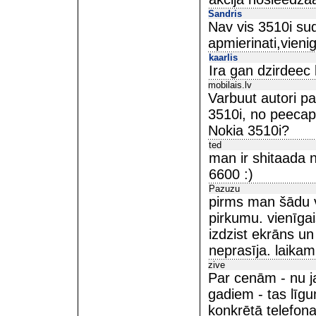
Sandris
Nav vis 3510i suds
apmierinati,vienig
kaarlis
Ira gan dzirdeec 
mobilais.lv
Varbuut autori p
3510i, no peecap
Nokia 3510i?
ted
man ir shitaada n
6600 :)
Pazuzu
pirms man šādu v
pirkumu. vienīga
izdzist ekrāns un 
neprasīja. laikam
zive
Par cenām - nu j
gadiem - tas līg
konkrētā telefon