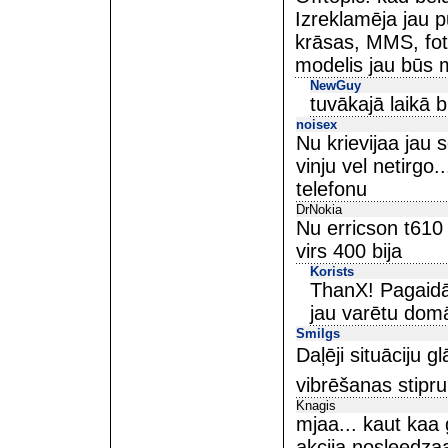
Izreklamēja jau 
krāsas, MMS, fot
modelis jau būs m
NewGuy
tuvākajā laikā 
noisex
Nu krievijaa jau 
vinju vel netirgo.
telefonu
DrNokia
Nu erricson t610
virs 400 bija
Korists
ThanX! Pagaidā
jau varētu domā
Smilgs
Daļēji situāciju gl
vibrēšanas stipr
Knagis
mjaa... kaut kaa g
akcija nosleedzaas