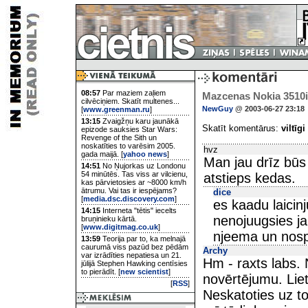
08:57
Par maziem zaļiem
Mazcenas Nokia 3510i
cilvēciņiem. Skatīt multenes...
NewGuy
@ 2003-06-27 23:18
[
www.greenman.ru
]
13:15
Zvaigžņu karu jaunākā
Skatīt komentārus:
viltīgi
epizode sauksies Star Wars:
Revenge of the Sith un
noskatīties to varēsim 2005.
hvz
gada maijā. [
yahoo news
]
Man jau drīz būs
14:51
No Ņujorkas uz Londonu
54 minūtēs. Tas viss ar vilcienu,
atstieps kedas.
kas pārvietosies ar ~8000 km/h
ātrumu. Vai tas ir iespējams?
dice
[
media.dsc.discovery.com
]
es kaadu laicin
14:15
Interneta "tētis" iecelts
nenojuugsies ja
bruņinieku kārtā.
[
www.digitmag.co.uk
]
njeema un nospe
13:59
Teorija par to, ka melnajā
caurumā viss pazūd bez pēdām
Archy
var izrādīties nepatiesa un 21.
Hm - raxts labs. 
jūlijā Stephen Hawking centīsies
to pierādīt. [
new scientist
]
novērtējumu. Liet
[
RSS
]
Neskatoties uz to,