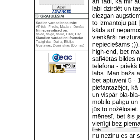
arī tādi, ka mir a
labi dzirdēt un ta
ADVANCED
diezgan augstiem 
to izmantoju pat ļ
Šodien vardadienas svin:
Alfrēds, Fredis, Madars, Donāts
kāds arī nepamostā
Nimepaevalised on:
Vaido, Vaigo, Vaiko, Hiljar, Hiljo
vienkārši neiztur
Šiandien vardadieni švencia:
Taulgirdas, Daina, Elidijus,
nepieciešams ;)).
Gustavas, Dominykas (Domas)
high-end, bet man
safi4ētās bildes 
telefona - priekš
labs. Man baža a
bet aptuveni 5 -
piefantazējot, kā
un vispār bla-bla
mobilo palīgu un 
jūs to nožēlosiet
mēnesī, bet šis j
vienīgi bez piem
freds
nu nezinu es ar s