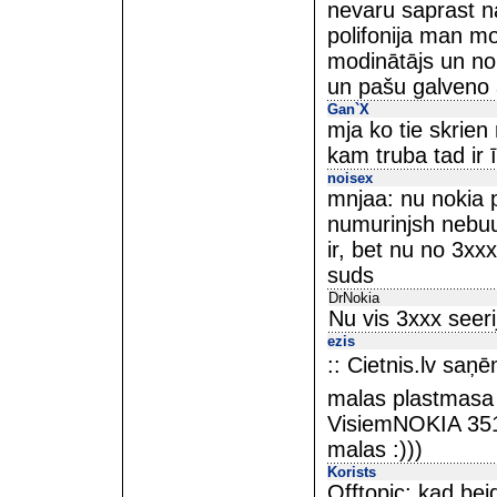
nevaru saprast n
polifonija man mo
modinātājs un nor
un pašu galveno a
Gan`X
mja ko tie skrien
kam truba tad ir 
noisex
mnjaa: nu nokia p
numurinjsh nebuut
ir, bet nu no 3xxx
suds
DrNokia
Nu vis 3xxx seerij
ezis
:: Cietnis.lv saņ
malas plastmasa i
VisiemNOKIA 3510
malas :)))
Korists
Offtopic: kad be