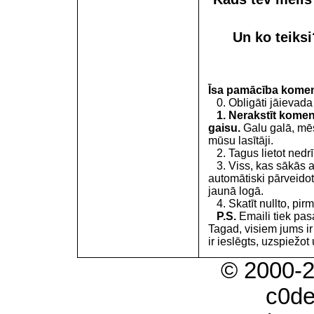
Un ko teiks
Īsa pamācība kome
0. Obligāti jāievada
1. Nerakstīt koment
gaisu.
Galu galā, mēs
mūsu lasītāji.
2. Tagus lietot nedrīk
3. Viss, kas sākās 
automātiski pārveidot
jaunā logā.
4. Skatīt nullto, pirm
P.S.
Emaili tiek pa
Tagad, visiem jums i
ir ieslēgts, uzspiežot 
© 2000-
c0d