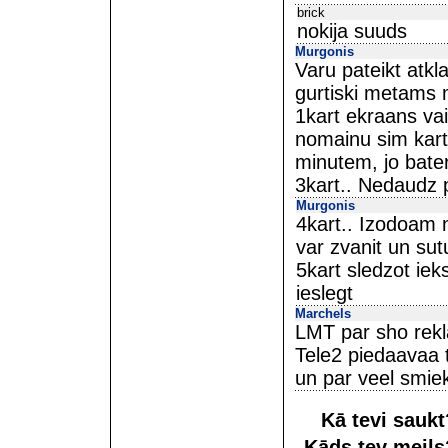
brick
nokija suuds
Murgonis
Varu pateikt atkl
gurtiski metams 
1kart ekraans vai
nomainu sim karte
minutem, jo bater
3kart.. Nedaudz p
Murgonis
4kart.. Izodoam n
var zvanit un sut
5kart sledzot iek
ieslegt
Marchels
LMT par sho rekl
Tele2 piedaavaa t
un par veel smie
Kā tevi sauk
Kāds tev meil