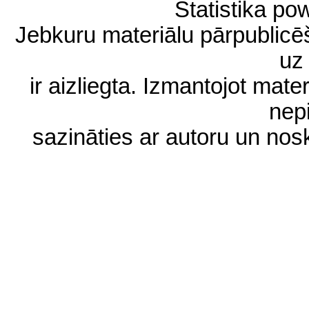
Statistika p
Jebkuru materiālu pārpublic
uz 
ir aizliegta. Izmantojot materi
nep
sazināties ar autoru un no