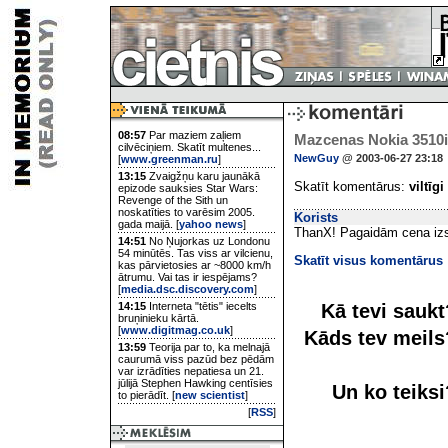
08:57
Par maziem zaļiem
Mazcenas Nokia 3510i
cilvēciņiem. Skatīt multenes...
NewGuy
@ 2003-06-27 23:18
[
www.greenman.ru
]
13:15
Zvaigžņu karu jaunākā
Skatīt komentārus:
viltīgi
epizode sauksies Star Wars:
Revenge of the Sith un
noskatīties to varēsim 2005.
Korists
gada maijā. [
yahoo news
]
ThanX! Pagaidām cena izsk
14:51
No Ņujorkas uz Londonu
54 minūtēs. Tas viss ar vilcienu,
Skatīt visus komentārus
kas pārvietosies ar ~8000 km/h
ātrumu. Vai tas ir iespējams?
[
media.dsc.discovery.com
]
Kā tevi sauk
14:15
Interneta "tētis" iecelts
bruņinieku kārtā.
[
www.digitmag.co.uk
]
Kāds tev meil
13:59
Teorija par to, ka melnajā
caurumā viss pazūd bez pēdām
var izrādīties nepatiesa un 21.
jūlijā Stephen Hawking centīsies
Un ko teiks
to pierādīt. [
new scientist
]
[
RSS
]