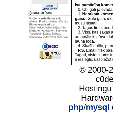
Īsa pamācība kome
0. Obligāti jāievada
ADVANCED
1. Nerakstīt koment
gaisu.
Galu galā, mēs
Šodien vardadienas svin:
Alfrēds, Fredis, Madars, Donāts
mūsu lasītāji.
Nimepaevalised on:
2. Tagus lietot nedrīk
Vaido, Vaigo, Vaiko, Hiljar, Hiljo
Šiandien vardadieni švencia:
3. Viss, kas sākās 
Taulgirdas, Daina, Elidijus,
automātiski pārveidot
Gustavas, Dominykas (Domas)
jaunā logā.
4. Skatīt nullto, pirm
P.S.
Emaili tiek pa
Tagad, visiem jums i
ir ieslēgts, uzspiežot 
© 2000-
c0d
Hostingu
Hardwar
php
/
mysql