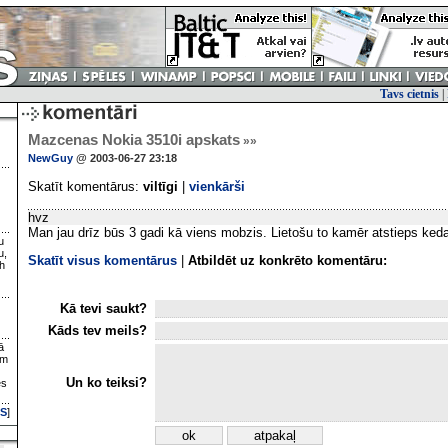
Tavs cietnis
|
Mazcenas Nokia 3510i apskats
»»
NewGuy
@ 2003-06-27 23:18
Skatīt komentārus:
viltīgi
|
vienkārši
hvz
Man jau drīz būs 3 gadi kā viens mobzis. Lietošu to kamēr atstieps ked
u
u,
Skatīt visus komentārus
|
Atbildēt uz konkrēto komentāru:
h
Kā tevi saukt?
Kāds tev meils?
ā
ām
Un ko teiksi?
es
S
]