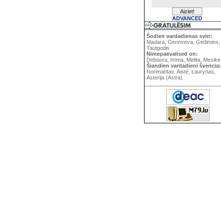
ADVANCED
Šodien vardadienas svin:
Madara, Genoveva, Ģedimins,
Tautgodis
Nimepaevalised on:
Deboora, Imma, Melita, Mesike
Šiandien vardadieni švencia:
Norimantas, Aistė, Laurynas,
Asterija (Astra)