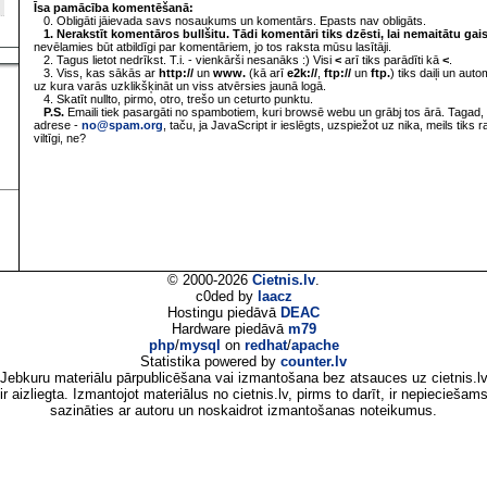
Īsa pamācība komentēšanā:
0. Obligāti jāievada savs nosaukums un komentārs. Epasts nav obligāts.
1. Nerakstīt komentāros bullšitu. Tādi komentāri tiks dzēsti, lai nemaitātu gai
nevēlamies būt atbildīgi par komentāriem, jo tos raksta mūsu lasītāji.
2. Tagus lietot nedrīkst. T.i. - vienkārši nesanāks :) Visi
<
arī tiks parādīti kā
<
.
3. Viss, kas sākās ar
http://
un
www.
(kā arī
e2k://
,
ftp://
un
ftp.
) tiks daiļi un aut
uz kura varās uzklikšķināt un viss atvērsies jaunā logā.
4. Skatīt nullto, pirmo, otro, trešo un ceturto punktu.
P.S.
Emaili tiek pasargāti no spambotiem, kuri browsē webu un grābj tos ārā. Tagad, 
adrese -
no@spam.org
, taču, ja JavaScript ir ieslēgts, uzspiežot uz nika, meils tiks 
viltīgi, ne?
© 2000-2026
Cietnis.lv
.
c0ded by
laacz
Hostingu piedāvā
DEAC
Hardware piedāvā
m79
php
/
mysql
on
redhat
/
apache
Statistika powered by
counter.lv
Jebkuru materiālu pārpublicēšana vai izmantošana bez atsauces uz cietnis.l
ir aizliegta. Izmantojot materiālus no cietnis.lv, pirms to darīt, ir nepieciešam
sazināties ar autoru un noskaidrot izmantošanas noteikumus.