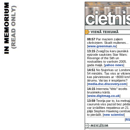
08:57
Par maziem zaļiem
cilvēciņiem. Skatīt multenes...
[
www.greenman.ru
]
13:15
Zvaigžņu karu jaunākā
epizode sauksies Star Wars:
Revenge of the Sith un
noskatīties to varēsim 2005.
gada maijā. [
yahoo news
]
14:51
No Ņujorkas uz London
54 minūtēs. Tas viss ar vilcien
kas pārvietosies ar ~8000 km/
ātrumu. Vai tas ir iespējams?
[
media.dsc.discovery.com
]
14:15
Interneta "tētis" iecelts
bruņinieku kārtā.
[
www.digitmag.co.uk
]
13:59
Teorija par to, ka melnaj
caurumā viss pazūd bez pēd
var izrādīties nepatiesa un 21.
jūlijā Stephen Hawking centīsi
to pierādīt. [
new scientist
]
[
RS