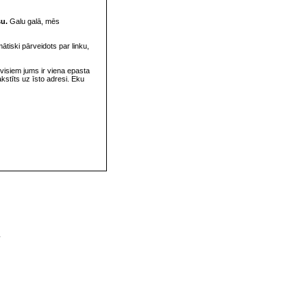
su.
Galu galā, mēs
omātiski pārveidots par linku,
visiem jums ir viena epasta
rakstīts uz īsto adresi. Eku
v
s