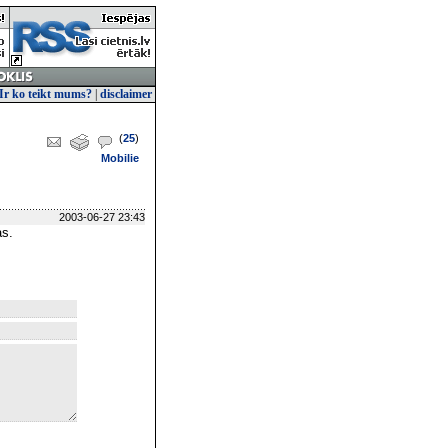
Ir ko teikt mums?
|
disclaimer
(
25
)
Mobilie
2003-06-27 23:43
as.