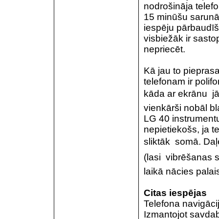
nodrošināja telef
15 minūšu sarunām
iespēju pārbaudīša
visbiežāk ir sasto
nepriecēt.
Kā jau to piepras
telefonam ir polifo
kāda ar ekrānu  jā
vienkārši nobāl b
LG 40 instrumentu 
nepietiekošs, ja t
sliktāk  somā. Daļ
(lasi  vibrēšanas
laikā nācies pala
Citas iespējas
Telefona navigāci
Izmantojot savdabī