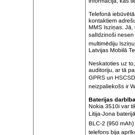
informācija, kas ti
Telefonā iebūvētā
kontaktiem adrešu
MMS īsziņas. Jā, t
salīdzinoši nesen
multimēdiju īsziņ
Latvijas Mobilā T
Neskatoties uz to,
auditoriju, ar tā p
GPRS un HSCSD da
neizpaliekošs ir 
Baterijas darbīb
Nokia 3510i var ti
Litija-Jona bateri
BLC-2 (950 mAh) 
telefons bija aprī