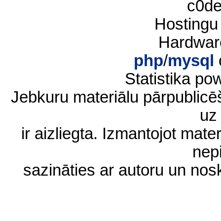
c0d
Hostingu
Hardwar
php
/
mysql
Statistika p
Jebkuru materiālu pārpublic
uz 
ir aizliegta. Izmantojot materi
nep
sazināties ar autoru un no