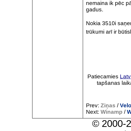
nemaina ik pēc pā
gadus.
Nokia 3510i saņem 
trūkumi arī ir būti
Patiecamies
Latv
tapšanas laik
Prev:
Ziņas
/
Vel
Next:
Winamp
/
W
© 2000-