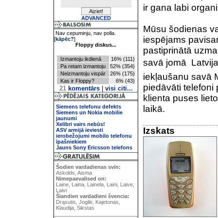
ir gana labi organ
ADVANCED
Mūsu šodienas var
Nav cepuminju, nav polla.
iespējams pavisam
[
kāpēc?
]
Floppy diskus...
pastiprinātā uzman
Izmantoju ikdienā
16% (111)
savā jomā  Latvij
Pa retam izmantoju
52% (354)
Neizmantoju vispār
26% (175)
iekļaušanu savā M
Kas ir Floppy?
6% (43)
piedāvāti telefon
21
komentārs
|
visi citi...
klienta puses lie
Siemens telefonu defekts
laikā.
Siemens un Nokia mobilie
jaunumi
Xelibri vairs nebūs!
Izskats
ASV armijā ieviesti
ierobežojumi mobilo telefonu
īpašniekiem
Jauns Sony Ericsson telefons
Šodien vardadienas svin:
Askolds, Aisma
Nimepaevalised on:
Laine, Laina, Lainela, Laini, Laive,
Laivi
Šiandien vardadieni švencia:
Drąsutis, Jogilė, Kajetonas,
Klaudija, Sikstas