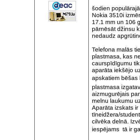
šodien populārajā
Nokia 3510i izmēri
17.1 mm un 106 gr
pārnēsāt džinsu ka
nedaudz apgrūtino
Telefona malās ti
plastmasa, kas ne
caurspīdīgumu tik
aparāta iekšējo u
apskatiem bēšas k
plastmasa izgatav
aizmugurējais pane
melnu laukumu u
Aparāta izskats i
tīneidžera/studen
cilvēka delnā. Izv
iespējams  tā ir g