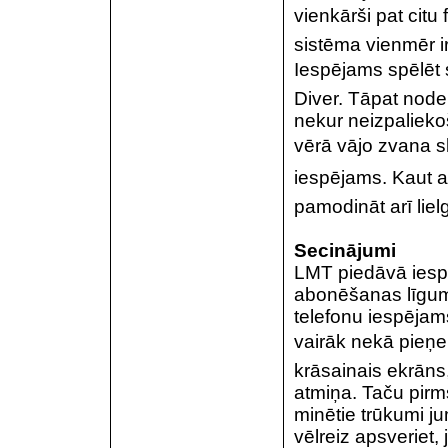
vienkārši pat citu 
sistēma vienmēr i
Iespējams spēlēt 
Diver. Tāpat node
nekur neizpalieko
vērā vājo zvana sk
iespējams. Kaut ar
pamodināt arī liel
Secinājumi
LMT piedāvā iespē
abonēšanas līgum
telefonu iespējam
vairāk nekā pieņ
krāsainais ekrāns,
atmiņa. Taču pirms
minētie trūkumi ju
vēlreiz apsveriet