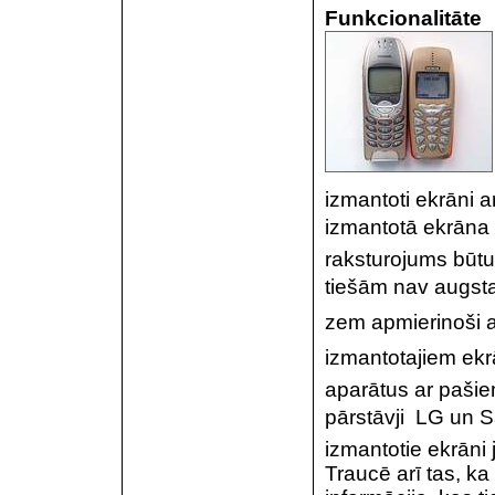
Funkcionalitāte
izmantoti ekrāni a
izmantotā ekrāna k
raksturojums būtu
tiešām nav augsta 
zem apmierinoši 
izmantotajiem ek
aparātus ar pašie
pārstāvji  LG u
izmantotie ekrāni j
Traucē arī tas, ka