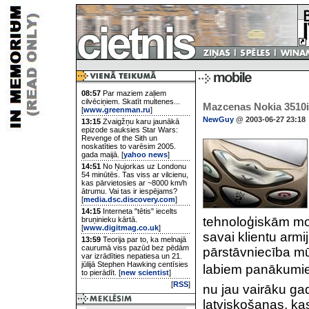
08:57
Par maziem zaļiem
cilvēciņiem. Skatīt multenes...
Mazcenas Nokia 3510i
[
www.greenman.ru
]
NewGuy
@ 2003-06-27 23:18
13:15
Zvaigžņu karu jaunākā
epizode sauksies Star Wars:
Revenge of the Sith un
noskatīties to varēsim 2005.
gada maijā. [
yahoo news
]
14:51
No Ņujorkas uz Londonu
54 minūtēs. Tas viss ar vilcienu,
kas pārvietosies ar ~8000 km/h
ātrumu. Vai tas ir iespējams?
[
media.dsc.discovery.com
]
14:15
Interneta "tētis" iecelts
tehnoloģiskām mo
bruņinieku kārtā.
[
www.digitmag.co.uk
]
savai klientu armij
13:59
Teorija par to, ka melnajā
caurumā viss pazūd bez pēdām
pārstāvniecība mū
var izrādīties nepatiesa un 21.
jūlijā Stephen Hawking centīsies
labiem panākumiem
to pierādīt. [
new scientist
]
[
RSS
]
nu jau vairāku ga
latviskošanas, k