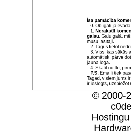
Īsa pamācība kome
0. Obligāti jāievada
1. Nerakstīt koment
gaisu.
Galu galā, mēs
mūsu lasītāji.
2. Tagus lietot nedrīk
3. Viss, kas sākās 
automātiski pārveidot
jaunā logā.
4. Skatīt nullto, pirm
P.S.
Emaili tiek pa
Tagad, visiem jums i
ir ieslēgts, uzspiežot 
© 2000-
c0d
Hostingu
Hardwar