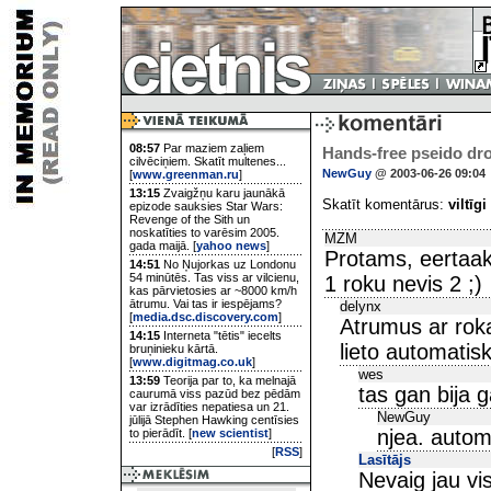
08:57
Par maziem zaļiem
Hands-free pseido dr
cilvēciņiem. Skatīt multenes...
NewGuy
@ 2003-06-26 09:04
[
www.greenman.ru
]
13:15
Zvaigžņu karu jaunākā
Skatīt komentārus:
viltīgi
epizode sauksies Star Wars:
Revenge of the Sith un
noskatīties to varēsim 2005.
MZM
gada maijā. [
yahoo news
]
Protams, eertaak 
14:51
No Ņujorkas uz Londonu
54 minūtēs. Tas viss ar vilcienu,
1 roku nevis 2 ;)
kas pārvietosies ar ~8000 km/h
ātrumu. Vai tas ir iespējams?
delynx
[
media.dsc.discovery.com
]
Atrumus ar rokam
14:15
Interneta "tētis" iecelts
lieto automatis
bruņinieku kārtā.
[
www.digitmag.co.uk
]
wes
13:59
Teorija par to, ka melnajā
tas gan bija 
caurumā viss pazūd bez pēdām
var izrādīties nepatiesa un 21.
NewGuy
jūlijā Stephen Hawking centīsies
njea. automa
to pierādīt. [
new scientist
]
[
RSS
]
Lasītājs
Nevaig jau vis