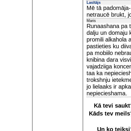
Lasītājs
Mē tā padomāja- 
netraucē brukt, j
Maris
Runaashana pa te
dalju un domaju 
promili alkahola as
pastieties ku diiv
pa mobiilo nebrau
knibina dara vis
vajadziiga konce
taa ka nepieciesh
trokshnju ietekme
jo lielaaks ir apk
nepiecieshama.
Kā tevi sauk
Kāds tev meil
Un ko teiks