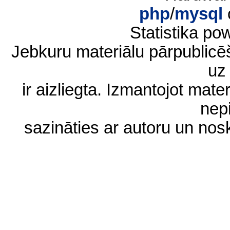
php
/
mysql
Statistika p
Jebkuru materiālu pārpublic
uz 
ir aizliegta. Izmantojot materi
nep
sazināties ar autoru un no