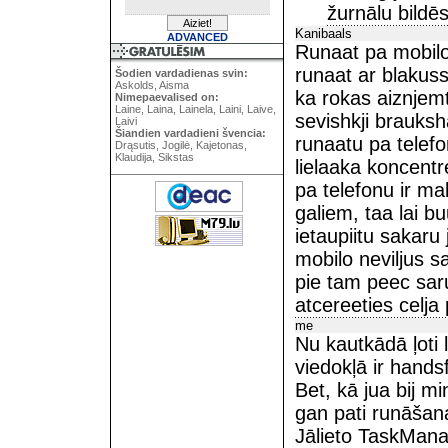
žurnālu bildē
Kanibaals
ADVANCED
Runaat pa mobilo
runaat ar blakuss
Šodien vardadienas svin:
Askolds, Aisma
ka rokas aiznjemt
Nimepaevalised on:
Laine, Laina, Lainela, Laini, Laive,
sevishkji brauksh
Laivi
Šiandien vardadieni švencia:
runaatu pa telefo
Drąsutis, Jogilė, Kajetonas,
Klaudija, Sikstas
lielaaka koncentr
pa telefonu ir m
galiem, taa lai b
ietaupiitu sakaru
mobilo neviljus sa
pie tam peec sa
atcereeties celj
me
Nu kautkādā ļoti 
viedokļā ir hands
Bet, kā jua bij m
gan pati runāšana
Jālieto TaskMana