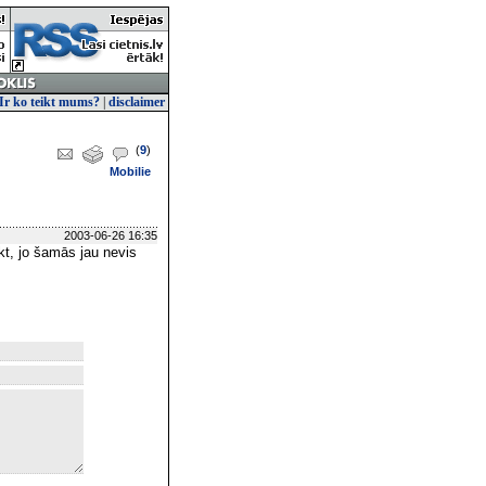
Ir ko teikt mums?
|
disclaimer
(
9
)
Mobilie
2003-06-26 16:35
kt, jo šamās jau nevis