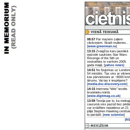
08:57
Par maziem zaļiem
cilvēciņiem. Skatīt multenes...
[
www.greenman.ru
]
13:15
Zvaigžņu karu jaunākā
epizode sauksies Star Wars:
Revenge of the Sith un
noskatīties to varēsim 2005.
gada maijā. [
yahoo news
]
14:51
No Ņujorkas uz London
54 minūtēs. Tas viss ar vilcien
kas pārvietosies ar ~8000 km/
ātrumu. Vai tas ir iespējams?
[
media.dsc.discovery.com
]
14:15
Interneta "tētis" iecelts
bruņinieku kārtā.
[
www.digitmag.co.uk
]
13:59
Teorija par to, ka melnaj
caurumā viss pazūd bez pēd
var izrādīties nepatiesa un 21.
jūlijā Stephen Hawking centīsi
to pierādīt. [
new scientist
]
[
RS