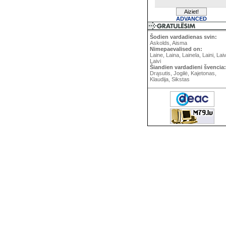
ADVANCED
Šodien vardadienas svin:
Askolds, Aisma
Nimepaevalised on:
Laine, Laina, Lainela, Laini, Lai
Laivi
Šiandien vardadieni švencia:
Drąsutis, Jogilė, Kajetonas,
Klaudija, Sikstas