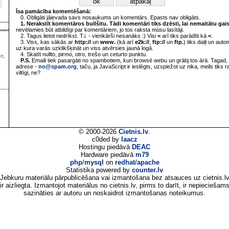
Īsa pamācība komentēšanā:
0. Obligāti jāievada savs nosaukums un komentārs. Epasts nav obligāts.
1. Nerakstīt komentāros bullšitu. Tādi komentāri tiks dzēsti, lai nemaitātu gai
nevēlamies būt atbildīgi par komentāriem, jo tos raksta mūsu lasītāji.
2. Tagus lietot nedrīkst. T.i. - vienkārši nesanāks :) Visi
<
arī tiks parādīti kā
<
.
3. Viss, kas sākās ar
http://
un
www.
(kā arī
e2k://
,
ftp://
un
ftp.
) tiks daiļi un aut
uz kura varās uzklikšķināt un viss atvērsies jaunā logā.
4. Skatīt nullto, pirmo, otro, trešo un ceturto punktu.
ve,
P.S.
Emaili tiek pasargāti no spambotiem, kuri browsē webu un grābj tos ārā. Tagad, 
adrese -
no@spam.org
, taču, ja JavaScript ir ieslēgts, uzspiežot uz nika, meils tiks 
viltīgi, ne?
© 2000-2026
Cietnis.lv
.
c0ded by
laacz
Hostingu piedāvā
DEAC
Hardware piedāvā
m79
php
/
mysql
on
redhat
/
apache
Statistika powered by
counter.lv
Jebkuru materiālu pārpublicēšana vai izmantošana bez atsauces uz cietnis.l
ir aizliegta. Izmantojot materiālus no cietnis.lv, pirms to darīt, ir nepieciešam
sazināties ar autoru un noskaidrot izmantošanas noteikumus.