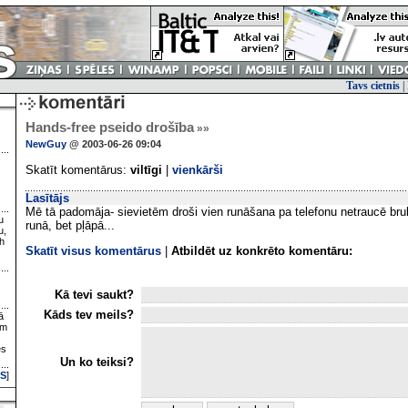
Tavs cietnis
|
Hands-free pseido drošība
»»
NewGuy
@ 2003-06-26 09:04
Skatīt komentārus:
viltīgi
|
vienkārši
Lasītājs
Mē tā padomāja- sievietēm droši vien runāšana pa telefonu netraucē bru
u
runā, bet pļāpā...
u,
h
Skatīt visus komentārus
|
Atbildēt uz konkrēto komentāru:
Kā tevi saukt?
Kāds tev meils?
ā
ām
es
Un ko teiksi?
S
]