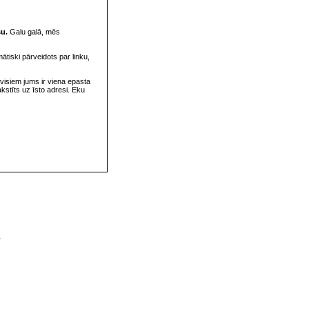
su.
Galu galā, mēs
omātiski pārveidots par linku,
visiem jums ir viena epasta
rakstīts uz īsto adresi. Eku
v
s