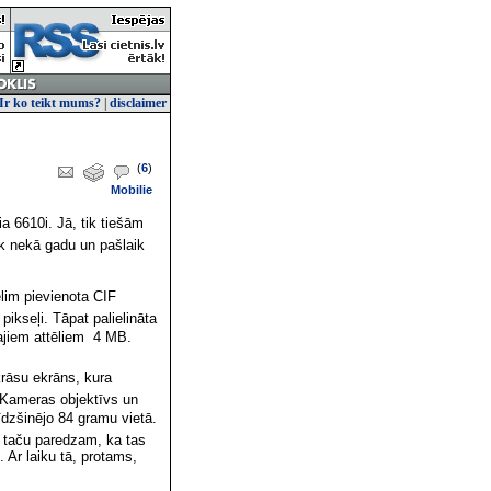
Ir ko teikt mums?
|
disclaimer
(
6
)
Mobilie
ia 6610i. Jā, tik tiešām
āk nekā gadu un pašlaik
elim pievienota CIF
pikseļi. Tāpat palielināta
jiem attēliem  4 MB.
krāsu ekrāns, kura
. Kameras objektīvs un
īdzšinējo 84 gramu vietā.
, taču paredzam, ka tas
 Ar laiku tā, protams,