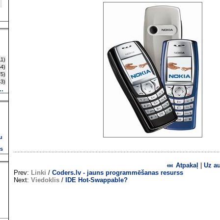
1)
4)
5)
3)
..
u
ns
Atpakaļ
|
Uz a
Prev:
Linki
/
Coders.lv - jauns programmēšanas resurss
Next:
Viedoklis
/
IDE Hot-Swappable?