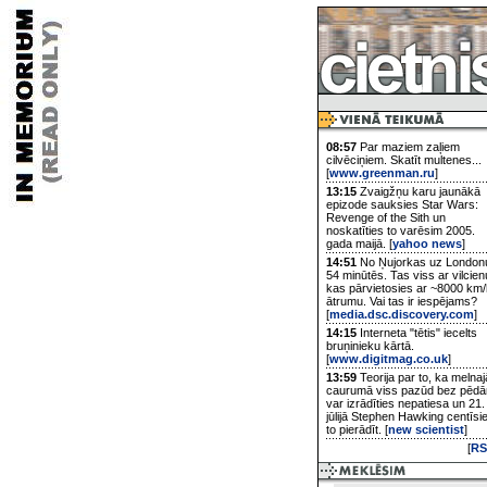
08:57
Par maziem zaļiem
cilvēciņiem. Skatīt multenes...
[
www.greenman.ru
]
13:15
Zvaigžņu karu jaunākā
epizode sauksies Star Wars:
Revenge of the Sith un
noskatīties to varēsim 2005.
gada maijā. [
yahoo news
]
14:51
No Ņujorkas uz London
54 minūtēs. Tas viss ar vilcien
kas pārvietosies ar ~8000 km/
ātrumu. Vai tas ir iespējams?
[
media.dsc.discovery.com
]
14:15
Interneta "tētis" iecelts
bruņinieku kārtā.
[
www.digitmag.co.uk
]
13:59
Teorija par to, ka melnaj
caurumā viss pazūd bez pēd
var izrādīties nepatiesa un 21.
jūlijā Stephen Hawking centīsi
to pierādīt. [
new scientist
]
[
RS