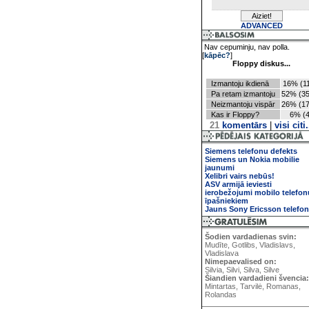
ADVANCED
Nav cepuminju, nav polla.
[
kāpēc?
]
Floppy diskus...
Izmantoju ikdienā
16% (11
Pa retam izmantoju
52% (35
Neizmantoju vispār
26% (17
Kas ir Floppy?
6% (4
21
komentārs
|
visi citi.
Siemens telefonu defekts
Siemens un Nokia mobilie
jaunumi
Xelibri vairs nebūs!
ASV armijā ieviesti
ierobežojumi mobilo telefon
īpašniekiem
Jauns Sony Ericsson telefo
Šodien vardadienas svin:
Mudīte, Gotlibs, Vladislavs,
Vladislava
Nimepaevalised on:
Silvia, Silvi, Silva, Silve
Šiandien vardadieni švencia:
Mintartas, Tarvilė, Romanas,
Rolandas