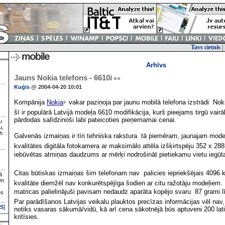
Tavs cietnis
|
Arhīvs
Jauns Nokia telefons - 6610i
»»
Kuģis
@ 2004-04-20 10:01
Kompānija
Nokia
vakar paziņoja par jaunu mobilā telefona izstrādi  Nok
šī ir populārā Latvijā modeļa 6610 modifikācija, kurš pieejams tirgū vair
pārdodas salīdzinoši labi pateicoties pieņemamai cenai.
u
u,
h
Galvenās izmaiņas ir tīri tehniska rakstura  tā piemēram, jaunajam mod
kvalitātes digitāla fotokamera ar maksimālo attēla izšķirtspēju 352 x 288 
iebūvētas atmiņas daudzums ar mērķi nodrošināt pietiekamu vietu iegūta
Citas būtiskas izmaiņas šim telefonam nav  palicies iepriekšējais 4096 
ā
ām
kvalitāte diemžēl nav konkurētspējīga šodien ar citu ražotāju modeļiem
matricas palielinājuši pavisam nedaudz aparāta kopējo svaru  87 grami l
es
Par parādīšanos Latvijas veikalu plauktos precīzas informācijas vēl nav
S
]
notiks vasaras sākumā/vidū, kā arī cena sākotnējā būs aptuveni 200 lati.
kritīsies.