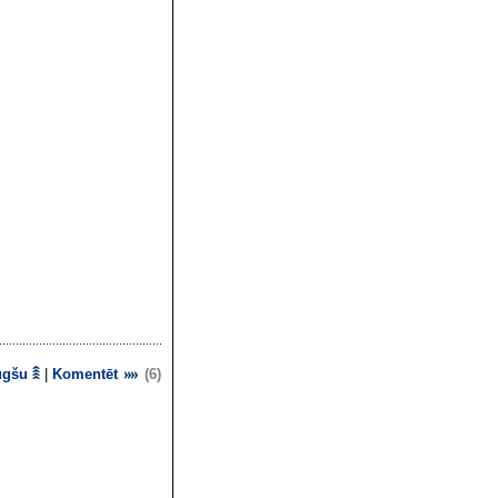
ugšu
|
Komentēt
(6)