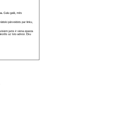
su.
Galu galā, mēs
omātiski pārveidots par linku,
visiem jums ir viena epasta
rakstīts uz īsto adresi. Eku
v
s