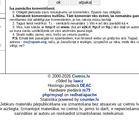
Īsa pamācība komentēšanā:
0. Obligāti jāievada savs nosaukums un komentārs. Epasts nav obligāts.
1. Nerakstīt komentāros bullšitu. Tādi komentāri tiks dzēsti, lai nemaitātu gai
nevēlamies būt atbildīgi par komentāriem, jo tos raksta mūsu lasītāji.
2. Tagus lietot nedrīkst. T.i. - vienkārši nesanāks :) Visi
<
arī tiks parādīti kā
<
.
s
3. Viss, kas sākās ar
http://
un
www.
(kā arī
e2k://
,
ftp://
un
ftp.
) tiks daiļi un aut
uz kura varās uzklikšķināt un viss atvērsies jaunā logā.
4. Skatīt nullto, pirmo, otro, trešo un ceturto punktu.
P.S.
Emaili tiek pasargāti no spambotiem, kuri browsē webu un grābj tos ārā. Tagad, 
adrese -
no@spam.org
, taču, ja JavaScript ir ieslēgts, uzspiežot uz nika, meils tiks 
)
viltīgi, ne?
© 2000-2026
Cietnis.lv
.
c0ded by
laacz
Hostingu piedāvā
DEAC
Hardware piedāvā
m79
php
/
mysql
on
redhat
/
apache
Statistika powered by
counter.lv
Jebkuru materiālu pārpublicēšana vai izmantošana bez atsauces uz cietnis.l
ir aizliegta. Izmantojot materiālus no cietnis.lv, pirms to darīt, ir nepieciešam
sazināties ar autoru un noskaidrot izmantošanas noteikumus.