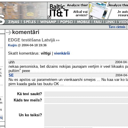
Tavs cietnis
|
EDGE testēšana Latvijā
»»
Kuģis
@ 2004-04-18 19:36
Skatīt komentārus:
viltīgi
|
vienkārši
uhh
2004-04-
nekaa personiska, bet dizains nokijas jaunajam vertjim ir veel liikaaks p
u
pultiim" peee
u,
SE
2004-04-
h
Nu es apstos uz parametriem un vienkaarshi smejos ... Nu kaa var ko taa
pirm kaada gada tas buutu OK ...
Kā tevi saukt?
ā
Kāds tev meils?
ām
es
Un ko teiksi?
S
]