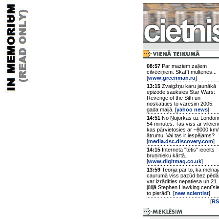
08:57
Par maziem zaļiem
cilvēciņiem. Skatīt multenes...
[
www.greenman.ru
]
13:15
Zvaigžņu karu jaunākā
epizode sauksies Star Wars:
Revenge of the Sith un
noskatīties to varēsim 2005.
gada maijā. [
yahoo news
]
14:51
No Ņujorkas uz London
54 minūtēs. Tas viss ar vilcien
kas pārvietosies ar ~8000 km/
ātrumu. Vai tas ir iespējams?
[
media.dsc.discovery.com
]
14:15
Interneta "tētis" iecelts
bruņinieku kārtā.
[
www.digitmag.co.uk
]
13:59
Teorija par to, ka melnaj
caurumā viss pazūd bez pēd
var izrādīties nepatiesa un 21.
jūlijā Stephen Hawking centīsi
to pierādīt. [
new scientist
]
[
RS