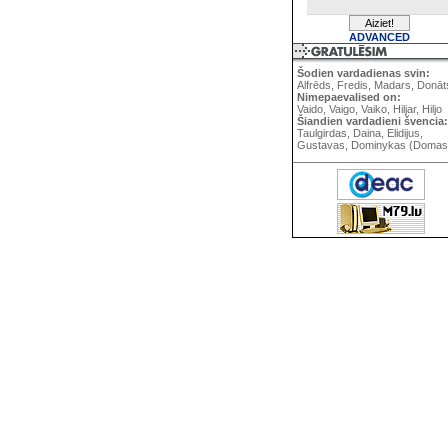
ADVANCED
Šodien vardadienas svin:
Alfrēds, Fredis, Madars, Donāt
Nimepaevalised on:
Vaido, Vaigo, Vaiko, Hiljar, Hiljo
Šiandien vardadieni švencia:
Taulgirdas, Daina, Elidijus,
Gustavas, Dominykas (Domas