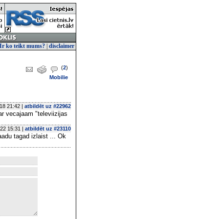
Ir ko teikt mums?
|
disclaimer
(
2
)
Mobilie
18 21:42 |
atbildēt uz #22962
ar vecajaam "televiizijas
22 15:31 |
atbildēt uz #23110
du tagad izlaist ... Ok