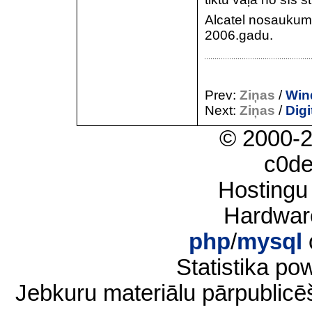
Alcatel nosaukuma
2006.gadu.
Prev:
Ziņas
/
Win
Next:
Ziņas
/
Digi
© 2000-
c0d
Hostingu
Hardwar
php
/
mysql
Statistika p
Jebkuru materiālu pārpublic