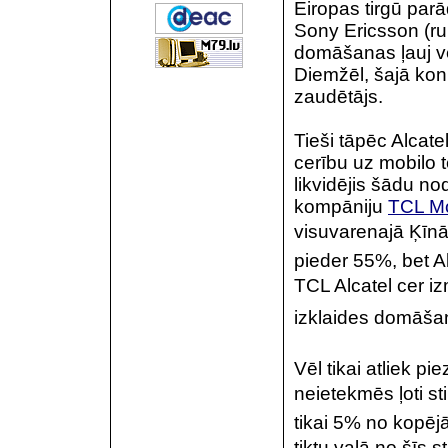
Eiropas tirgū par
Sony Ericsson (ru
domāšanas ļauj vei
Diemžēl, šajā kon
zaudētājs.
Tieši tāpēc Alcate
cerību uz mobilo 
likvidējis šādu n
kompāniju
TCL Mo
visuvarenajā Ķīnā 
pieder 55%, bet A
TCL Alcatel cer i
izklaides domāša
Vēl tikai atliek p
neietekmēs ļoti st
tikai 5% no kopējā
tiktu vaļā no šī