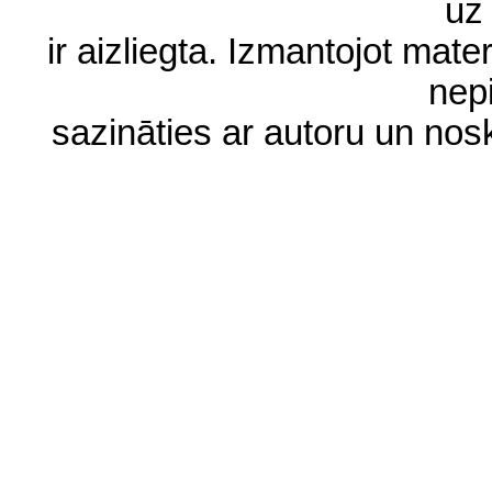
uz 
ir aizliegta. Izmantojot materi
nep
sazināties ar autoru un no