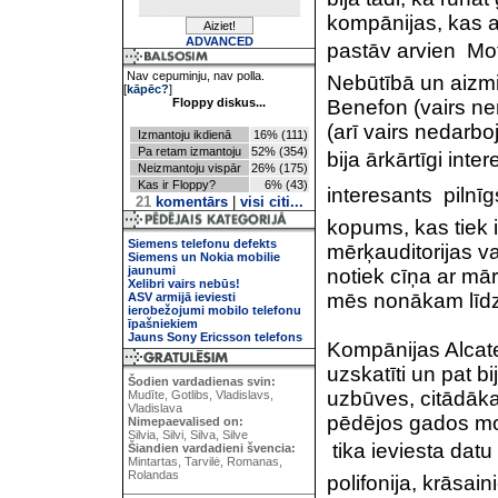
kompānijas, kas a
ADVANCED
pastāv arvien  Mo
Nav cepuminju, nav polla.
Nebūtībā un aizmir
[
kāpēc?
]
Floppy diskus...
Benefon (vairs ne
(arī vairs nedarbo
Izmantoju ikdienā
16% (111)
Pa retam izmantoju
52% (354)
bija ārkārtīgi inte
Neizmantoju vispār
26% (175)
Kas ir Floppy?
6% (43)
interesants  piln
21
komentārs
|
visi citi...
kopums, kas tiek i
Siemens telefonu defekts
mērķauditorijas v
Siemens un Nokia mobilie
jaunumi
notiek cīņa ar mār
Xelibri vairs nebūs!
mēs nonākam līdz 
ASV armijā ieviesti
ierobežojumi mobilo telefonu
īpašniekiem
Jauns Sony Ericsson telefons
Kompānijas Alcatel
uzskatīti un pat b
Šodien vardadienas svin:
uzbūves, citādāk
Mudīte, Gotlibs, Vladislavs,
Vladislava
pēdējos gados mobi
Nimepaevalised on:
Silvia, Silvi, Silva, Silve
 tika ieviesta da
Šiandien vardadieni švencia:
Mintartas, Tarvilė, Romanas,
Rolandas
polifonija, krāsain