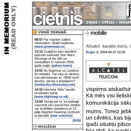
08:57
Par maziem zaļiem
cilvēciņiem. Skatīt multenes...
Alcatel  karalis miris, 
[
www.greenman.ru
]
13:15
Zvaigžņu karu jaunākā
Kuģis
@ 2004-04-27 22:02
epizode sauksies Star Wars:
Revenge of the Sith un
noskatīties to varēsim 2005.
gada maijā. [
yahoo news
]
14:51
No Ņujorkas uz Londonu
54 minūtēs. Tas viss ar vilcienu,
kas pārvietosies ar ~8000 km/h
ātrumu. Vai tas ir iespējams?
[
media.dsc.discovery.com
]
vispirms atskatīsi
14:15
Interneta "tētis" iecelts
bruņinieku kārtā.
Kā mēs visi lieli
[
www.digitmag.co.uk
]
13:59
Teorija par to, ka melnajā
komunikācija sāka
caurumā viss pazūd bez pēdām
var izrādīties nepatiesa un 21.
mums. Toreiz jebk
jūlijā Stephen Hawking centīsies
to pierādīt. [
new scientist
]
un cilvēks, kas bi
[
RSS
]
īpaši situētu pilso
bija tādi, ka runā