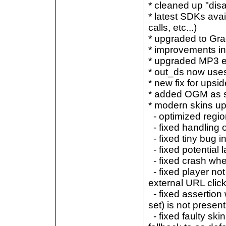
* cleaned up "dis
* latest SDKs ava
calls, etc...)
* upgraded to G
* improvements i
* upgraded MP3 e
* out_ds now uses 
* new fix for ups
* added OGM as s
* modern skins up
- optimized region
- fixed handling o
- fixed tiny bug i
- fixed potential 
- fixed crash when
- fixed player not
external URL clic
- fixed assertion 
set) is not present
- fixed faulty ski