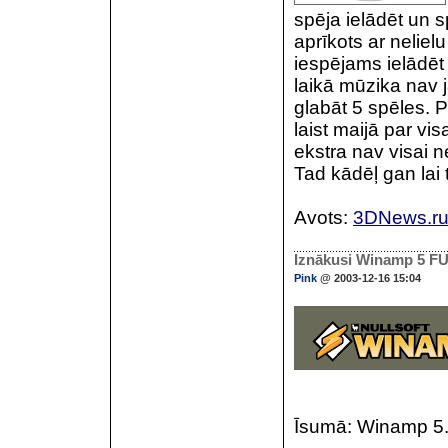
spēja ielādēt un s
aprīkots ar neliel
iespējams ielādēt 
laikā mūzika nav j
glabāt 5 spēles. 
laist maijā par vi
ekstra nav visai 
Tad kādēļ gan lai
Avots:
3DNews.r
Iznākusi Winamp 5 FUL
Pink
@ 2003-12-16 15:04
Īsumā: Winamp 5.