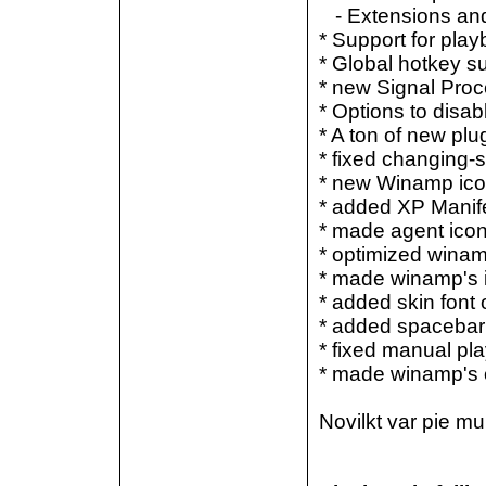
- Extensions and 
* Support for pla
* Global hotkey s
* new Signal Proc
* Options to disab
* A ton of new plu
* fixed changing-
* new Winamp ic
* added XP Manif
* made agent icon
* optimized winam
* made winamp's 
* added skin font
* added spacebar s
* fixed manual pla
* made winamp's o
Novilkt var pie m