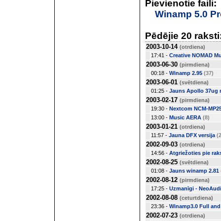
Pievienotie faili:
Winamp 5.0 P
Pēdējie 20 raksti
2003-10-14
(otrdiena)
17:41 -
Creative NOMAD M
2003-06-30
(pirmdiena)
00:18 -
Winamp 2.95
(37)
2003-06-01
(svētdiena)
01:25 -
Jauns Apollo 37ug m
2003-02-17
(pirmdiena)
19:30 -
Nextcom NCM-MP256
13:00 -
Music AERA
(8)
2003-01-21
(otrdiena)
11:57 -
Jauna DFX versija
(
2002-09-03
(otrdiena)
14:56 -
Atgriežoties pie ra
2002-08-25
(svētdiena)
01:08 -
Jauns winamp 2.81
2002-08-12
(pirmdiena)
17:25 -
Uzmanīgi - NeoAud
2002-08-08
(ceturtdiena)
23:36 -
Winamp3.0 Full and
2002-07-23
(otrdiena)