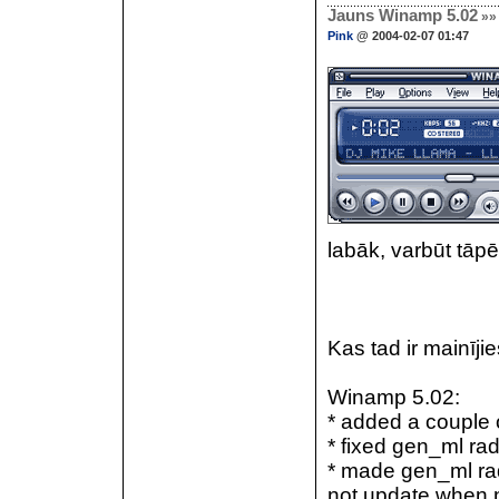
Jauns Winamp 5.02
»»
Pink
@ 2004-02-07 01:47
labāk, varbūt tāp
Kas tad ir mainījie
Winamp 5.02:
* added a couple
* fixed gen_ml rad
* made gen_ml rad
not update when 