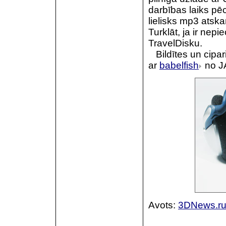
darbības laiks pē
lielisks mp3 atsk
Turklāt, ja ir nepi
TravelDisku.
Bildītes un cipar
ar
babelfish
no J
Avots:
3DNews.r