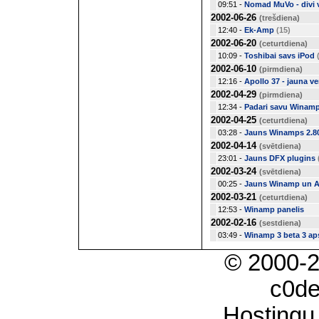
09:51 -
Nomad MuVo - divi 
2002-06-26
(trešdiena)
12:40 -
Ek-Amp
(15)
2002-06-20
(ceturtdiena)
10:09 -
Toshibai savs iPod
2002-06-10
(pirmdiena)
12:16 -
Apollo 37 - jauna ver
2002-04-29
(pirmdiena)
12:34 -
Padari savu Winamp
2002-04-25
(ceturtdiena)
03:28 -
Jauns Winamps 2.8
2002-04-14
(svētdiena)
23:01 -
Jauns DFX plugins
2002-03-24
(svētdiena)
00:25 -
Jauns Winamp un A
2002-03-21
(ceturtdiena)
12:53 -
Winamp panelis
2002-02-16
(sestdiena)
03:49 -
Winamp 3 beta 3 ap
© 2000-
c0d
Hostingu