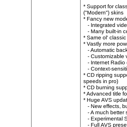
* Support for cla
("Modern") skins
* Fancy new mode
- Integrated vide
- Many built-in 
* Same ol' classi
* Vastly more powe
- Automatic back
- Customizable v
- Internet Radio 
- Context-sensiti
* CD ripping suppo
speeds in pro)
* CD burning suppo
* Advanced title fo
* Huge AVS updat
- New effects, b
- A much better s
- Experimental 
- Full AVS preset