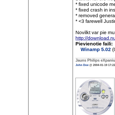
* fixed unicode me
* fixed crash in in
* removed generat
* <3 farewell Just
Novilkt var pie mu
http://download.n
Pievienotie faili:
Winamp 5.02
(
Jauns Philips eXpani
John Doe
@ 2004-01-19 17:2