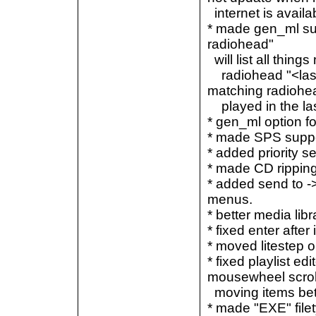
internet is availa
* made gen_ml su
radiohead"
will list all thin
radiohead "<lastp
matching radiohe
played in the las
* gen_ml option f
* made SPS suppo
* added priority se
* made CD ripping 
* added send to -> 
menus.
* better media lib
* fixed enter afte
* moved litestep o
* fixed playlist e
mousewheel scroll
moving items bet
* made "EXE" filet