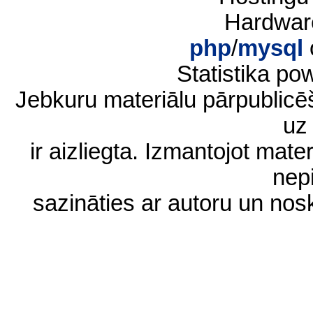
Hardwar
php
/
mysql
Statistika p
Jebkuru materiālu pārpublic
uz 
ir aizliegta. Izmantojot materi
nep
sazināties ar autoru un no