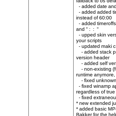
fallback to os defa
- added date and 
- added added tim
instead of 60:00
- added timeroffst
and " : : "
- upped skin vers
your scripts
- updated maki c
- added stack pro
version header
- added self vers
- non-existing (fu
runtime anymore,
- fixed unknown 
- fixed winamp a
regardless of true
- fixed extraneou
* new extended ju
* added basic MP
Bakker for the hel