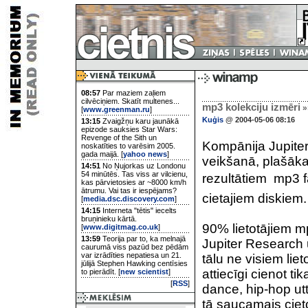
08:57
Par maziem zaļiem
cilvēciņiem. Skatīt multenes...
mp3 kolekciju izmēri
»
[
www.greenman.ru
]
Kuģis
@ 2004-05-06 08:16
13:15
Zvaigžņu karu jaunākā
epizode sauksies Star Wars:
Revenge of the Sith un
Kompānija Jupiter
noskatīties to varēsim 2005.
gada maijā. [
yahoo news
]
veikšanā, plašākai
14:51
No Ņujorkas uz Londonu
54 minūtēs. Tas viss ar vilcienu,
rezultātiem  mp3 f
kas pārvietosies ar ~8000 km/h
ātrumu. Vai tas ir iespējams?
cietajiem diskiem. 
[
media.dsc.discovery.com
]
14:15
Interneta "tētis" iecelts
bruņinieku kārtā.
90% lietotājiem m
[
www.digitmag.co.uk
]
13:59
Teorija par to, ka melnajā
Jupiter Research u
caurumā viss pazūd bez pēdām
var izrādīties nepatiesa un 21.
tālu ne visiem liet
jūlijā Stephen Hawking centīsies
attiecīgi cienot ti
to pierādīt. [
new scientist
]
[
RSS
]
dance, hip-hop utt
tā saucamais cieto